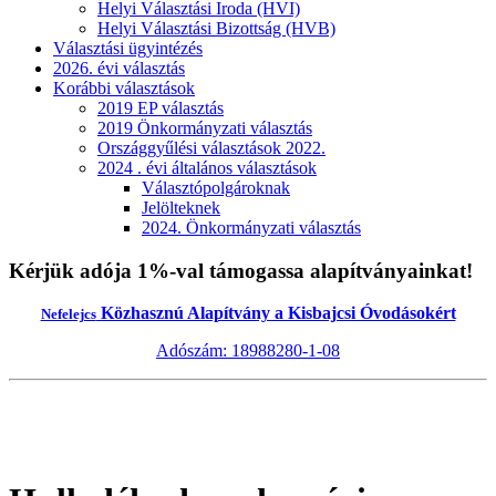
Helyi Választási Iroda (HVI)
Helyi Választási Bizottság (HVB)
Választási ügyintézés
2026. évi választás
Korábbi választások
2019 EP választás
2019 Önkormányzati választás
Országgyűlési választások 2022.
2024 . évi általános választások
Választópolgároknak
Jelölteknek
2024. Önkormányzati választás
Kérjük adója 1%-val támogassa alapítványainkat!
Közhasznú Alapítvány a Kisbajcsi Óvodásokért
Nefelejcs
Adószám: 18988280-1-08