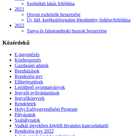
Szolgálati lakás felújítása
2021
Orvosi eszközök beszerzése
Út, híd, kerékpárforgalmi létesítmény építése/felújítása
2022
Tanya és falugondnoki buszok beszerzése
Közérdekű
E-ügyintézés
Közbeszerzés
Gazdasági adatok
Beruházások
Rendezési terv
Előterjesztések
Letölthető nyomtatványok
Jegyzői nyilvántartások
Jegyzőkönyvek
Rendeletek
Helyi Esélyegyenlőségi Program
Pályázatok
Szabályzatok
Vadkár ügyekben kijelölt hivatalos kapcsolattartó
Rendezési terv 2022