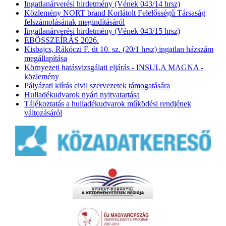
Ingatlanárverési hirdetmény (Vének 043/14 hrsz)
Közlemény NORT brand Korlátolt Felelősségű Társaság
felszámolásának megindításáról
Ingatlanárverési hirdetmény (Vének 043/15 hrsz)
EBÖSSZEÍRÁS 2026.
Kisbajcs, Rákóczi F. út 10. sz. (20/1 hrsz) ingatlan házszám
megállapítása
Környezeti hatásvizsgálati eljárás - INSULA MAGNA -
közlemény
Pályázati kiírás civil szervezetek támogatására
Hulladékudvarok nyári nyitvatartása
Tájékoztatás a hulladékudvarok működési rendjének
változásáról