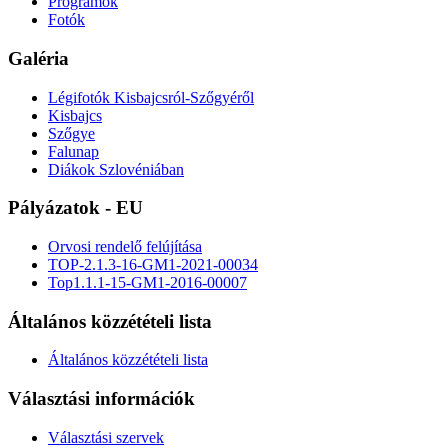
Programok
Fotók
Galéria
Légifotók Kisbajcsról-Szőgyéről
Kisbajcs
Szőgye
Falunap
Diákok Szlovéniában
Pályázatok - EU
Orvosi rendelő felújítása
TOP-2.1.3-16-GM1-2021-00034
Top1.1.1-15-GM1-2016-00007
Általános közzétételi lista
Általános közzétételi lista
Választási információk
Választási szervek