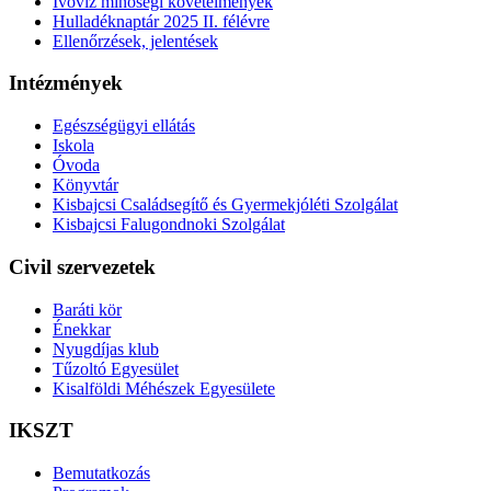
Ivóvíz minőségi követelmények
Hulladéknaptár 2025 II. félévre
Ellenőrzések, jelentések
Intézmények
Egészségügyi ellátás
Iskola
Óvoda
Könyvtár
Kisbajcsi Családsegítő és Gyermekjóléti Szolgálat
Kisbajcsi Falugondnoki Szolgálat
Civil szervezetek
Baráti kör
Énekkar
Nyugdíjas klub
Tűzoltó Egyesület
Kisalföldi Méhészek Egyesülete
IKSZT
Bemutatkozás