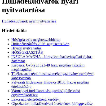
Hulladékudvarok nyári
nyitvatartása
Hulladékudvarok nyári nyitvatartása
Hirdetőtábla
Hőségriasztás meghosszabbítása
Hulladékszállítás 2026. augusztus 8-án
Hivatal nyitva tartás
HŐSÉGRIASZTÁS
INSULA MAGNA - környezeti hatásvizsgálati eljárás
határozat
Kisbajcs, Győri út 523/49 hrsz. ingatlan házszám
megállapítása
Tájékoztatás régi típusú személyi igazolvány cseréjével
kapcsolatban
Pályázati hirdetmény Kisbajcs 301/1 hrsz-ú ingatlan
értékesítésére
Vármegyei foglalkoztatási-gazdaságfejlesztési
együttműködések
Lakossági elégedettségi kérdőív
Gipszkarton hulladékudvari átvételének felfüggesztése