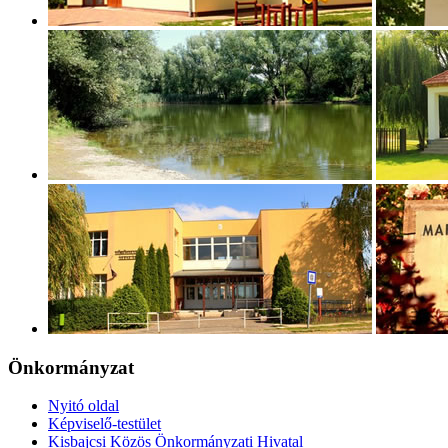
Önkormányzat
Nyitó oldal
Képviselő-testület
Kisbajcsi Közös Önkormányzati Hivatal