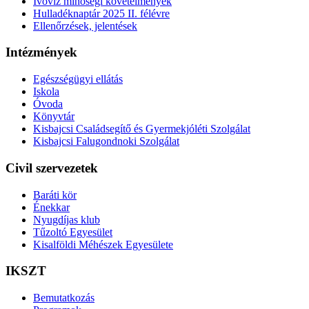
Ivóvíz minőségi követelmények
Hulladéknaptár 2025 II. félévre
Ellenőrzések, jelentések
Intézmények
Egészségügyi ellátás
Iskola
Óvoda
Könyvtár
Kisbajcsi Családsegítő és Gyermekjóléti Szolgálat
Kisbajcsi Falugondnoki Szolgálat
Civil szervezetek
Baráti kör
Énekkar
Nyugdíjas klub
Tűzoltó Egyesület
Kisalföldi Méhészek Egyesülete
IKSZT
Bemutatkozás