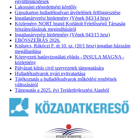
együttműködések
Lakossági elégedettségi kérdőív
Gipszkarton hulladékudvari átvételének felfüggesztése
Ingatlanárverési hirdetmény (Vének 043/14 hrsz)
Közlemény NORT brand Korlátolt Felelősségű Társaság
felszámolásának megindításáról
Ingatlanárverési hirdetmény (Vének 043/15 hrsz)
EBÖSSZEÍRÁS 2026.
Kisbajcs, Rákóczi F. út 10. sz. (20/1 hrsz) ingatlan házszám
megállapítása
Környezeti hatásvizsgálati eljárás - INSULA MAGNA -
közlemény
Pályázati kiírás civil szervezetek támogatására
Hulladékudvarok nyári nyitvatartása
Tájékoztatás a hulladékudvarok működési rendjének
változásáról
Támogatás a 2025. évi Területfejlesztési Alapból