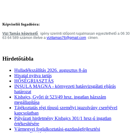
Képviselői fogadóóra:
Vizi Tamás képviselő
igény szerinti időpont rugalmasan egyeztethető a 06 30
63 64 589 számon illetve a
vizitamas76@gmail.com
címen.
Hirdetőtábla
Hulladékszállítás 2026. augusztus 8-án
Hivatal nyitva tartás
HŐSÉGRIASZTÁS
INSULA MAGNA - környezeti hatásvizsgálati eljárás
határozat
Kisbajcs, Győri út 523/49 hrsz. ingatlan házszám
megállapítása
Tájékoztatás régi típusú személyi igazolvány cseréjével
kapcsolatban
Pályázati hirdetmény Kisbajcs 301/1 hrsz-ú ingatlan
értékesítésére
Vármegyei foglalkoztatási-gazdaságfejlesztési