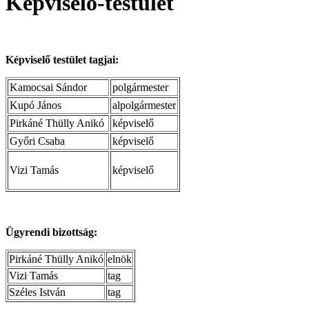
Képviselő-testület
Képviselő testület tagjai:
Kamocsai Sándor
polgármester
Kupó János
alpolgármester
Pirkáné Thülly Anikó
képviselő
Győri Csaba
képviselő
Vizi Tamás
képviselő
Ügyrendi bizottság:
Pirkáné Thülly Anikó
elnök
Vizi Tamás
tag
Széles István
tag