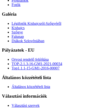
Programok
Fotók
Galéria
Légifotók Kisbajcsról-Szőgyéről
Kisbajcs
Szőgye
Falunap
Diákok Szlovéniában
Pályázatok - EU
Orvosi rendelő felújítása
TOP-2.1.3-16-GM1-2021-00034
Top1.1.1-15-GM1-2016-00007
Általános közzétételi lista
Általános közzétételi lista
Választási információk
Választási szervek