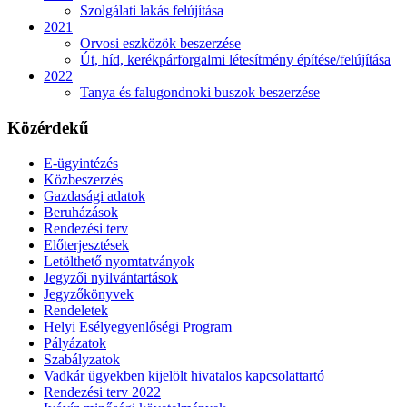
Szolgálati lakás felújítása
2021
Orvosi eszközök beszerzése
Út, híd, kerékpárforgalmi létesítmény építése/felújítása
2022
Tanya és falugondnoki buszok beszerzése
Közérdekű
E-ügyintézés
Közbeszerzés
Gazdasági adatok
Beruházások
Rendezési terv
Előterjesztések
Letölthető nyomtatványok
Jegyzői nyilvántartások
Jegyzőkönyvek
Rendeletek
Helyi Esélyegyenlőségi Program
Pályázatok
Szabályzatok
Vadkár ügyekben kijelölt hivatalos kapcsolattartó
Rendezési terv 2022