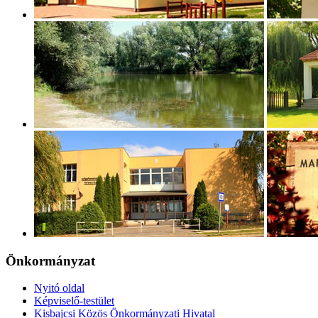
Önkormányzat
Nyitó oldal
Képviselő-testület
Kisbajcsi Közös Önkormányzati Hivatal