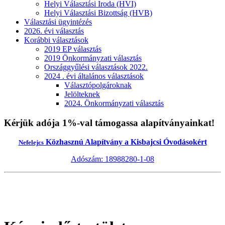
Helyi Választási Iroda (HVI)
Helyi Választási Bizottság (HVB)
Választási ügyintézés
2026. évi választás
Korábbi választások
2019 EP választás
2019 Önkormányzati választás
Országgyűlési választások 2022.
2024 . évi általános választások
Választópolgároknak
Jelölteknek
2024. Önkormányzati választás
Kérjük adója 1%-val támogassa alapítványainkat!
Közhasznú Alapítvány a Kisbajcsi Óvodásokért
Nefelejcs
Adószám: 18988280-1-08