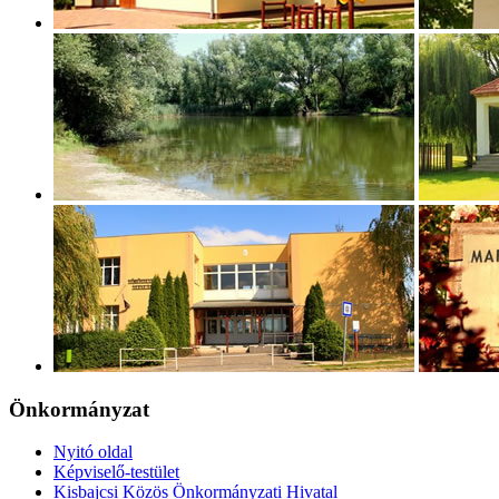
Önkormányzat
Nyitó oldal
Képviselő-testület
Kisbajcsi Közös Önkormányzati Hivatal