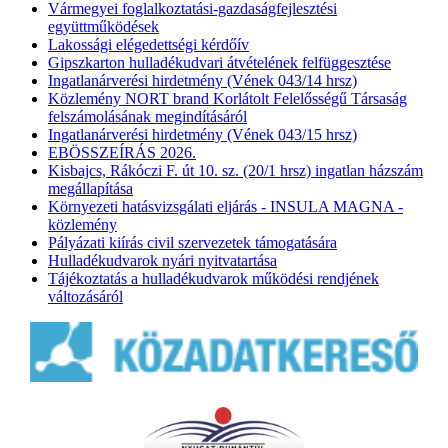
Vármegyei foglalkoztatási-gazdaságfejlesztési
együttműködések
Lakossági elégedettségi kérdőív
Gipszkarton hulladékudvari átvételének felfüggesztése
Ingatlanárverési hirdetmény (Vének 043/14 hrsz)
Közlemény NORT brand Korlátolt Felelősségű Társaság
felszámolásának megindításáról
Ingatlanárverési hirdetmény (Vének 043/15 hrsz)
EBÖSSZEÍRÁS 2026.
Kisbajcs, Rákóczi F. út 10. sz. (20/1 hrsz) ingatlan házszám
megállapítása
Környezeti hatásvizsgálati eljárás - INSULA MAGNA -
közlemény
Pályázati kiírás civil szervezetek támogatására
Hulladékudvarok nyári nyitvatartása
Tájékoztatás a hulladékudvarok működési rendjének
változásáról