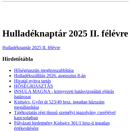
Hulladéknaptár 2025 II. félévre
Hulladéknaptár 2025 II. félévre
Hirdetőtábla
Hőségriasztás meghosszabbítása
Hulladékszállítás 2026. augusztus 8-án
Hivatal nyitva tartás
HŐSÉGRIASZTÁS
INSULA MAGNA - környezeti hatásvizsgálati eljárás
határozat
Kisbajcs, Győri út 523/49 hrsz. ingatlan házszám
megállapítása
Tájékoztatás régi típusú személyi igazolvány cseréjével
kapcsolatban
Pályázati hirdetmény Kisbajcs 301/1 hrsz-ú ingatlan
értékesítésére