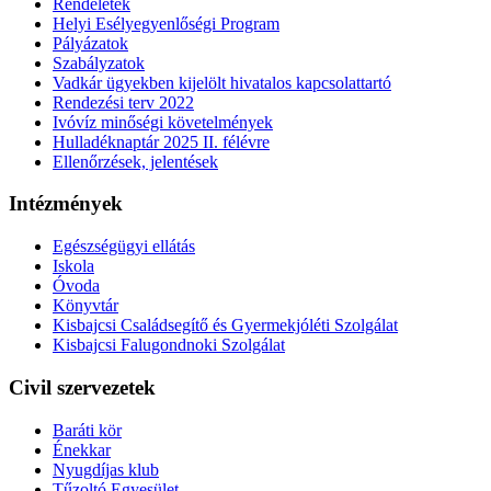
Rendeletek
Helyi Esélyegyenlőségi Program
Pályázatok
Szabályzatok
Vadkár ügyekben kijelölt hivatalos kapcsolattartó
Rendezési terv 2022
Ivóvíz minőségi követelmények
Hulladéknaptár 2025 II. félévre
Ellenőrzések, jelentések
Intézmények
Egészségügyi ellátás
Iskola
Óvoda
Könyvtár
Kisbajcsi Családsegítő és Gyermekjóléti Szolgálat
Kisbajcsi Falugondnoki Szolgálat
Civil szervezetek
Baráti kör
Énekkar
Nyugdíjas klub
Tűzoltó Egyesület