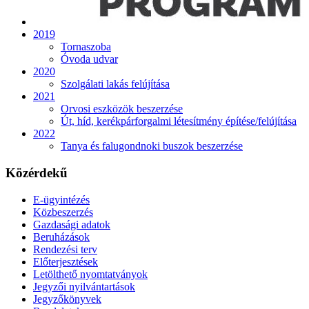
2019
Tornaszoba
Óvoda udvar
2020
Szolgálati lakás felújítása
2021
Orvosi eszközök beszerzése
Út, híd, kerékpárforgalmi létesítmény építése/felújítása
2022
Tanya és falugondnoki buszok beszerzése
Közérdekű
E-ügyintézés
Közbeszerzés
Gazdasági adatok
Beruházások
Rendezési terv
Előterjesztések
Letölthető nyomtatványok
Jegyzői nyilvántartások
Jegyzőkönyvek