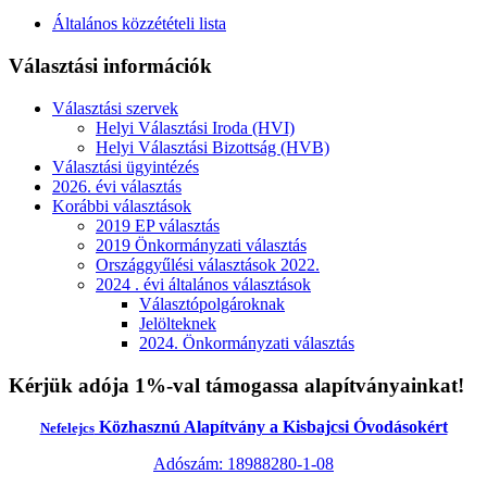
Általános közzétételi lista
Választási információk
Választási szervek
Helyi Választási Iroda (HVI)
Helyi Választási Bizottság (HVB)
Választási ügyintézés
2026. évi választás
Korábbi választások
2019 EP választás
2019 Önkormányzati választás
Országgyűlési választások 2022.
2024 . évi általános választások
Választópolgároknak
Jelölteknek
2024. Önkormányzati választás
Kérjük adója 1%-val támogassa alapítványainkat!
Közhasznú Alapítvány a Kisbajcsi Óvodásokért
Nefelejcs
Adószám: 18988280-1-08