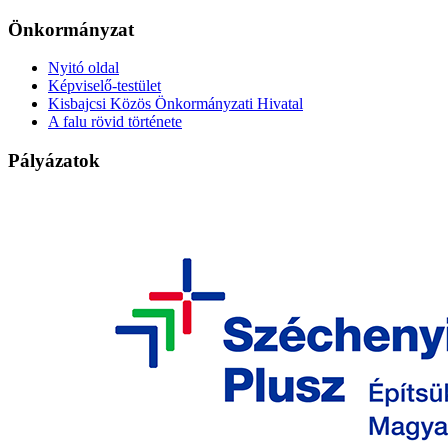
Önkormányzat
Nyitó oldal
Képviselő-testület
Kisbajcsi Közös Önkormányzati Hivatal
A falu rövid története
Pályázatok