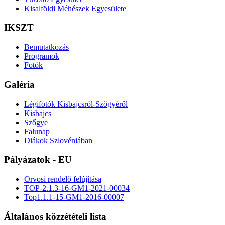
Kisalföldi Méhészek Egyesülete
IKSZT
Bemutatkozás
Programok
Fotók
Galéria
Légifotók Kisbajcsról-Szőgyéről
Kisbajcs
Szőgye
Falunap
Diákok Szlovéniában
Pályázatok - EU
Orvosi rendelő felújítása
TOP-2.1.3-16-GM1-2021-00034
Top1.1.1-15-GM1-2016-00007
Általános közzétételi lista