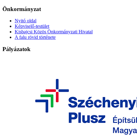
Önkormányzat
Nyitó oldal
Képviselő-testület
Kisbajcsi Közös Önkormányzati Hivatal
A falu rövid története
Pályázatok