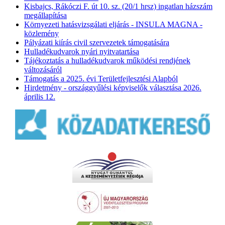
Kisbajcs, Rákóczi F. út 10. sz. (20/1 hrsz) ingatlan házszám
megállapítása
Környezeti hatásvizsgálati eljárás - INSULA MAGNA -
közlemény
Pályázati kiírás civil szervezetek támogatására
Hulladékudvarok nyári nyitvatartása
Tájékoztatás a hulladékudvarok működési rendjének
változásáról
Támogatás a 2025. évi Területfejlesztési Alapból
Hirdetmény - országgyűlési képviselők választása 2026.
április 12.