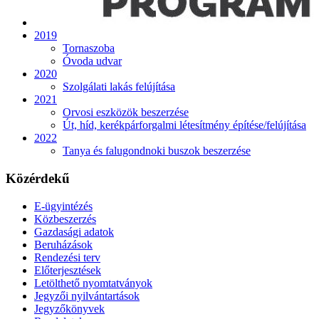
2019
Tornaszoba
Óvoda udvar
2020
Szolgálati lakás felújítása
2021
Orvosi eszközök beszerzése
Út, híd, kerékpárforgalmi létesítmény építése/felújítása
2022
Tanya és falugondnoki buszok beszerzése
Közérdekű
E-ügyintézés
Közbeszerzés
Gazdasági adatok
Beruházások
Rendezési terv
Előterjesztések
Letölthető nyomtatványok
Jegyzői nyilvántartások
Jegyzőkönyvek