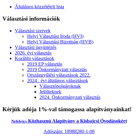
Általános közzétételi lista
Választási információk
Választási szervek
Helyi Választási Iroda (HVI)
Helyi Választási Bizottság (HVB)
Választási ügyintézés
2026. évi választás
Korábbi választások
2019 EP választás
2019 Önkormányzati választás
Országgyűlési választások 2022.
2024 . évi általános választások
Választópolgároknak
Jelölteknek
2024. Önkormányzati választás
Kérjük adója 1%-val támogassa alapítványainkat!
Közhasznú Alapítvány a Kisbajcsi Óvodásokért
Nefelejcs
Adószám: 18988280-1-08