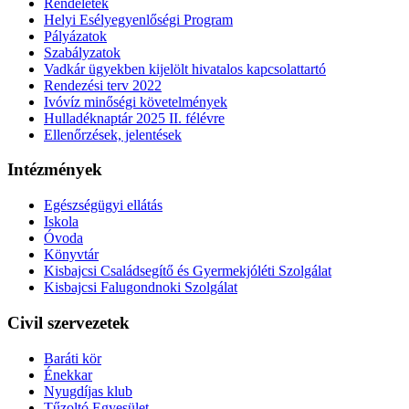
Rendeletek
Helyi Esélyegyenlőségi Program
Pályázatok
Szabályzatok
Vadkár ügyekben kijelölt hivatalos kapcsolattartó
Rendezési terv 2022
Ivóvíz minőségi követelmények
Hulladéknaptár 2025 II. félévre
Ellenőrzések, jelentések
Intézmények
Egészségügyi ellátás
Iskola
Óvoda
Könyvtár
Kisbajcsi Családsegítő és Gyermekjóléti Szolgálat
Kisbajcsi Falugondnoki Szolgálat
Civil szervezetek
Baráti kör
Énekkar
Nyugdíjas klub
Tűzoltó Egyesület