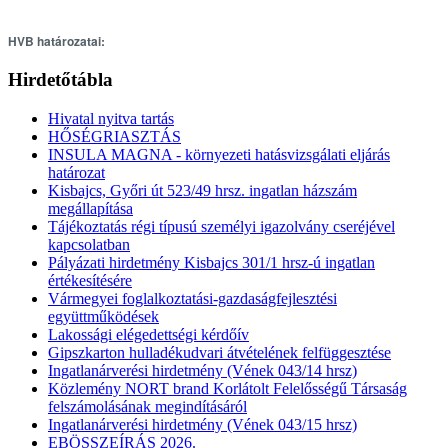
HVB határozatai:
Hirdetőtábla
Hivatal nyitva tartás
HŐSÉGRIASZTÁS
INSULA MAGNA - környezeti hatásvizsgálati eljárás
határozat
Kisbajcs, Győri út 523/49 hrsz. ingatlan házszám
megállapítása
Tájékoztatás régi típusú személyi igazolvány cseréjével
kapcsolatban
Pályázati hirdetmény Kisbajcs 301/1 hrsz-ú ingatlan
értékesítésére
Vármegyei foglalkoztatási-gazdaságfejlesztési
együttműködések
Lakossági elégedettségi kérdőív
Gipszkarton hulladékudvari átvételének felfüggesztése
Ingatlanárverési hirdetmény (Vének 043/14 hrsz)
Közlemény NORT brand Korlátolt Felelősségű Társaság
felszámolásának megindításáról
Ingatlanárverési hirdetmény (Vének 043/15 hrsz)
EBÖSSZEÍRÁS 2026.