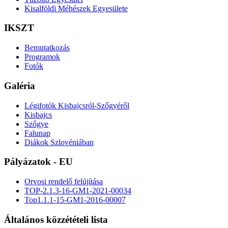
Kisalföldi Méhészek Egyesülete
IKSZT
Bemutatkozás
Programok
Fotók
Galéria
Légifotók Kisbajcsról-Szőgyéről
Kisbajcs
Szőgye
Falunap
Diákok Szlovéniában
Pályázatok - EU
Orvosi rendelő felújítása
TOP-2.1.3-16-GM1-2021-00034
Top1.1.1-15-GM1-2016-00007
Általános közzétételi lista