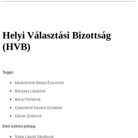
Helyi Választási Bizottság
(HVB)
Tagjai:
Markoticsné Bősze Éva elnök
Bányász Lászlóné
Bóna Flóriánné
Császárné Kovács Erzsébet
Dániel Zoltánné
Első számú póttag:
Siska László Sándorné