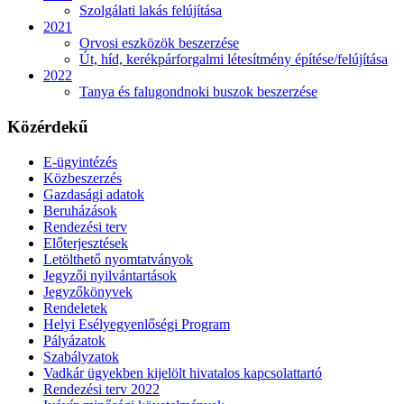
Szolgálati lakás felújítása
2021
Orvosi eszközök beszerzése
Út, híd, kerékpárforgalmi létesítmény építése/felújítása
2022
Tanya és falugondnoki buszok beszerzése
Közérdekű
E-ügyintézés
Közbeszerzés
Gazdasági adatok
Beruházások
Rendezési terv
Előterjesztések
Letölthető nyomtatványok
Jegyzői nyilvántartások
Jegyzőkönyvek
Rendeletek
Helyi Esélyegyenlőségi Program
Pályázatok
Szabályzatok
Vadkár ügyekben kijelölt hivatalos kapcsolattartó
Rendezési terv 2022