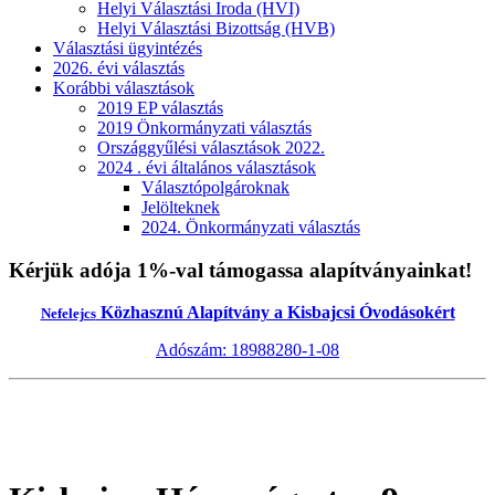
Helyi Választási Iroda (HVI)
Helyi Választási Bizottság (HVB)
Választási ügyintézés
2026. évi választás
Korábbi választások
2019 EP választás
2019 Önkormányzati választás
Országgyűlési választások 2022.
2024 . évi általános választások
Választópolgároknak
Jelölteknek
2024. Önkormányzati választás
Kérjük adója 1%-val támogassa alapítványainkat!
Közhasznú Alapítvány a Kisbajcsi Óvodásokért
Nefelejcs
Adószám: 18988280-1-08