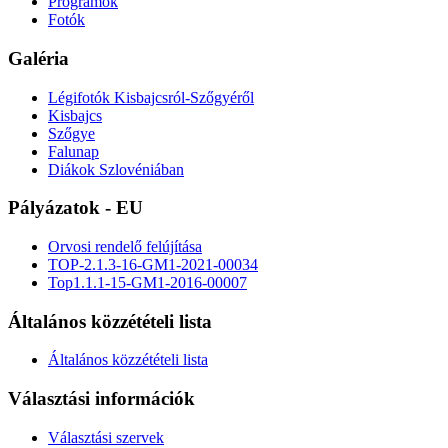
Programok
Fotók
Galéria
Légifotók Kisbajcsról-Szőgyéről
Kisbajcs
Szőgye
Falunap
Diákok Szlovéniában
Pályázatok - EU
Orvosi rendelő felújítása
TOP-2.1.3-16-GM1-2021-00034
Top1.1.1-15-GM1-2016-00007
Általános közzétételi lista
Általános közzétételi lista
Választási információk
Választási szervek