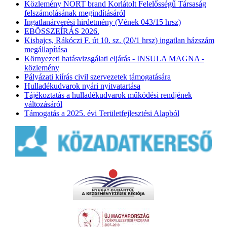
Közlemény NORT brand Korlátolt Felelősségű Társaság
felszámolásának megindításáról
Ingatlanárverési hirdetmény (Vének 043/15 hrsz)
EBÖSSZEÍRÁS 2026.
Kisbajcs, Rákóczi F. út 10. sz. (20/1 hrsz) ingatlan házszám
megállapítása
Környezeti hatásvizsgálati eljárás - INSULA MAGNA -
közlemény
Pályázati kiírás civil szervezetek támogatására
Hulladékudvarok nyári nyitvatartása
Tájékoztatás a hulladékudvarok működési rendjének
változásáról
Támogatás a 2025. évi Területfejlesztési Alapból