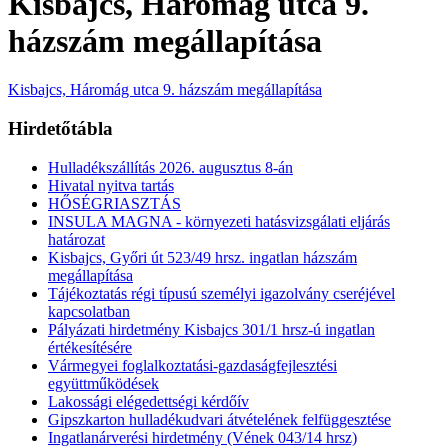
Kisbajcs, Háromág utca 9.
házszám megállapítása
Kisbajcs, Háromág utca 9. házszám megállapítása
Hirdetőtábla
Hulladékszállítás 2026. augusztus 8-án
Hivatal nyitva tartás
HŐSÉGRIASZTÁS
INSULA MAGNA - környezeti hatásvizsgálati eljárás
határozat
Kisbajcs, Győri út 523/49 hrsz. ingatlan házszám
megállapítása
Tájékoztatás régi típusú személyi igazolvány cseréjével
kapcsolatban
Pályázati hirdetmény Kisbajcs 301/1 hrsz-ú ingatlan
értékesítésére
Vármegyei foglalkoztatási-gazdaságfejlesztési
együttműködések
Lakossági elégedettségi kérdőív
Gipszkarton hulladékudvari átvételének felfüggesztése
Ingatlanárverési hirdetmény (Vének 043/14 hrsz)