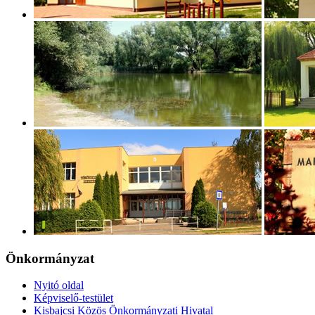
Önkormányzat
Nyitó oldal
Képviselő-testület
Kisbajcsi Közös Önkormányzati Hivatal