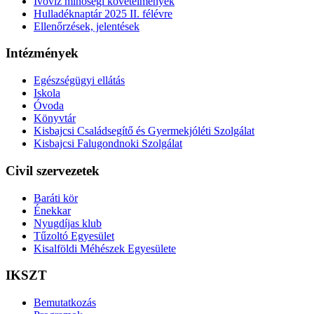
Ivóvíz minőségi követelmények
Hulladéknaptár 2025 II. félévre
Ellenőrzések, jelentések
Intézmények
Egészségügyi ellátás
Iskola
Óvoda
Könyvtár
Kisbajcsi Családsegítő és Gyermekjóléti Szolgálat
Kisbajcsi Falugondnoki Szolgálat
Civil szervezetek
Baráti kör
Énekkar
Nyugdíjas klub
Tűzoltó Egyesület
Kisalföldi Méhészek Egyesülete
IKSZT
Bemutatkozás