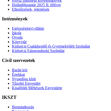
Ivóvíz minőségi követelmények
Hulladéknaptár 2025 II. félévre
Ellenőrzések, jelentések
Intézmények
Egészségügyi ellátás
Iskola
Óvoda
Könyvtár
Kisbajcsi Családsegítő és Gyermekjóléti Szolgálat
Kisbajcsi Falugondnoki Szolgálat
Civil szervezetek
Baráti kör
Énekkar
Nyugdíjas klub
Tűzoltó Egyesület
Kisalföldi Méhészek Egyesülete
IKSZT
Bemutatkozás