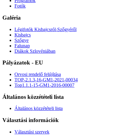
Programok
Fotók
Galéria
Légifotók Kisbajcsról-Szőgyéről
Kisbajcs
Szőgye
Falunap
Diákok Szlovéniában
Pályázatok - EU
Orvosi rendelő felújítása
TOP-2.1.3-16-GM1-2021-00034
Top1.1.1-15-GM1-2016-00007
Általános közzétételi lista
Általános közzétételi lista
Választási információk
Választási szervek