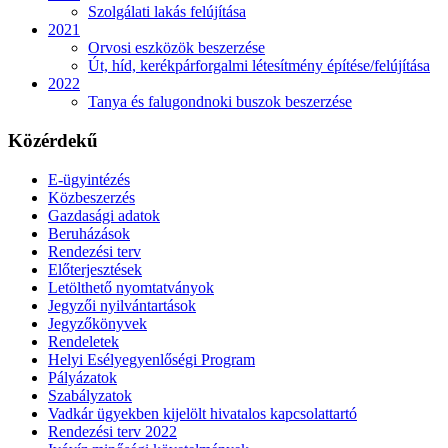
Szolgálati lakás felújítása
2021
Orvosi eszközök beszerzése
Út, híd, kerékpárforgalmi létesítmény építése/felújítása
2022
Tanya és falugondnoki buszok beszerzése
Közérdekű
E-ügyintézés
Közbeszerzés
Gazdasági adatok
Beruházások
Rendezési terv
Előterjesztések
Letölthető nyomtatványok
Jegyzői nyilvántartások
Jegyzőkönyvek
Rendeletek
Helyi Esélyegyenlőségi Program
Pályázatok
Szabályzatok
Vadkár ügyekben kijelölt hivatalos kapcsolattartó
Rendezési terv 2022