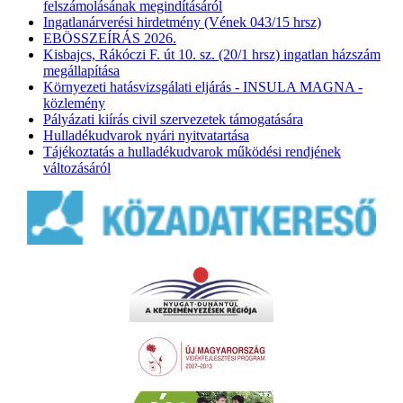
felszámolásának megindításáról
Ingatlanárverési hirdetmény (Vének 043/15 hrsz)
EBÖSSZEÍRÁS 2026.
Kisbajcs, Rákóczi F. út 10. sz. (20/1 hrsz) ingatlan házszám
megállapítása
Környezeti hatásvizsgálati eljárás - INSULA MAGNA -
közlemény
Pályázati kiírás civil szervezetek támogatására
Hulladékudvarok nyári nyitvatartása
Tájékoztatás a hulladékudvarok működési rendjének
változásáról