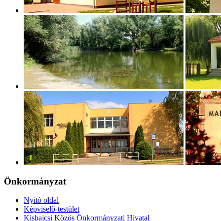
Önkormányzat
Nyitó oldal
Képviselő-testület
Kisbajcsi Közös Önkormányzati Hivatal