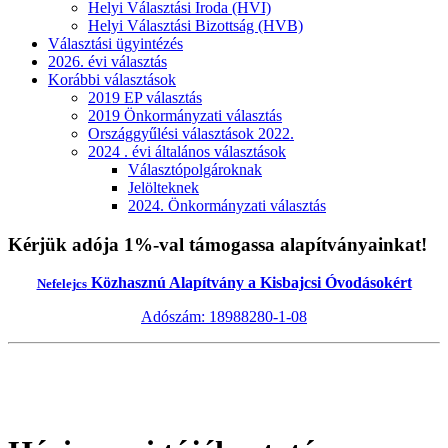
Helyi Választási Iroda (HVI)
Helyi Választási Bizottság (HVB)
Választási ügyintézés
2026. évi választás
Korábbi választások
2019 EP választás
2019 Önkormányzati választás
Országgyűlési választások 2022.
2024 . évi általános választások
Választópolgároknak
Jelölteknek
2024. Önkormányzati választás
Kérjük adója 1%-val támogassa alapítványainkat!
Közhasznú Alapítvány a Kisbajcsi Óvodásokért
Nefelejcs
Adószám: 18988280-1-08