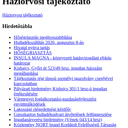
Háziorvosi tájékoztató
Háziorvosi tájékoztató
Hirdetőtábla
Hőségriasztás meghosszabbítása
Hulladékszállítás 2026. augusztus 8-án
Hivatal nyitva tartás
HŐSÉGRIASZTÁS
INSULA MAGNA - környezeti hatásvizsgálati eljárás
határozat
Kisbajcs, Győri út 523/49 hrsz. ingatlan házszám
megállapítása
Tájékoztatás régi típusú személyi igazolvány cseréjével
kapcsolatban
Pályázati hirdetmény Kisbajcs 301/1 hrsz-ú ingatlan
értékesítésére
Vármegyei foglalkoztatási-gazdaságfejlesztési
együttműködések
Lakossági elégedettségi kérdőív
Gipszkarton hulladékudvari átvételének felfüggesztése
Ingatlanárverési hirdetmény (Vének 043/14 hrsz)
Közlemény NORT brand Korlátolt Felelősségű Társaság