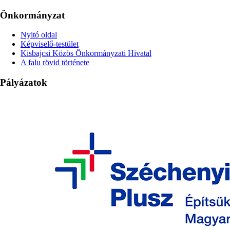
Önkormányzat
Nyitó oldal
Képviselő-testület
Kisbajcsi Közös Önkormányzati Hivatal
A falu rövid története
Pályázatok