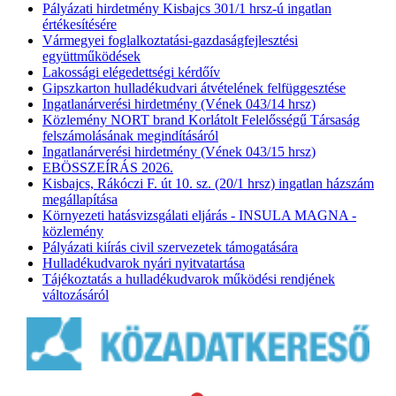
Pályázati hirdetmény Kisbajcs 301/1 hrsz-ú ingatlan
értékesítésére
Vármegyei foglalkoztatási-gazdaságfejlesztési
együttműködések
Lakossági elégedettségi kérdőív
Gipszkarton hulladékudvari átvételének felfüggesztése
Ingatlanárverési hirdetmény (Vének 043/14 hrsz)
Közlemény NORT brand Korlátolt Felelősségű Társaság
felszámolásának megindításáról
Ingatlanárverési hirdetmény (Vének 043/15 hrsz)
EBÖSSZEÍRÁS 2026.
Kisbajcs, Rákóczi F. út 10. sz. (20/1 hrsz) ingatlan házszám
megállapítása
Környezeti hatásvizsgálati eljárás - INSULA MAGNA -
közlemény
Pályázati kiírás civil szervezetek támogatására
Hulladékudvarok nyári nyitvatartása
Tájékoztatás a hulladékudvarok működési rendjének
változásáról