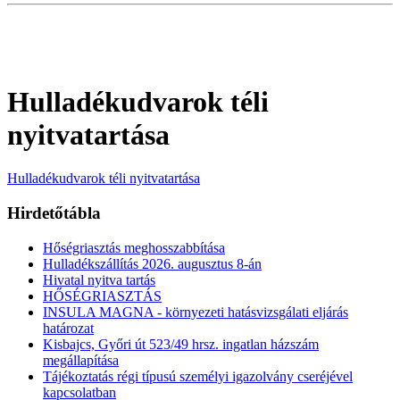
Hulladékudvarok téli
nyitvatartása
Hulladékudvarok téli nyitvatartása
Hirdetőtábla
Hőségriasztás meghosszabbítása
Hulladékszállítás 2026. augusztus 8-án
Hivatal nyitva tartás
HŐSÉGRIASZTÁS
INSULA MAGNA - környezeti hatásvizsgálati eljárás
határozat
Kisbajcs, Győri út 523/49 hrsz. ingatlan házszám
megállapítása
Tájékoztatás régi típusú személyi igazolvány cseréjével
kapcsolatban