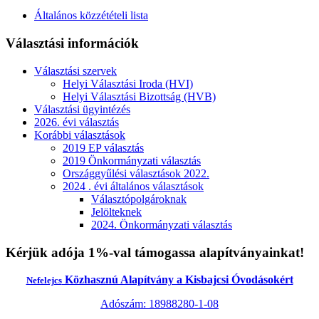
Általános közzétételi lista
Választási információk
Választási szervek
Helyi Választási Iroda (HVI)
Helyi Választási Bizottság (HVB)
Választási ügyintézés
2026. évi választás
Korábbi választások
2019 EP választás
2019 Önkormányzati választás
Országgyűlési választások 2022.
2024 . évi általános választások
Választópolgároknak
Jelölteknek
2024. Önkormányzati választás
Kérjük adója 1%-val támogassa alapítványainkat!
Közhasznú Alapítvány a Kisbajcsi Óvodásokért
Nefelejcs
Adószám: 18988280-1-08