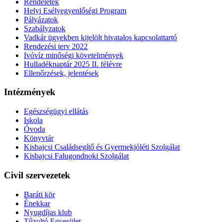
Rendeletek
Helyi Esélyegyenlőségi Program
Pályázatok
Szabályzatok
Vadkár ügyekben kijelölt hivatalos kapcsolattartó
Rendezési terv 2022
Ivóvíz minőségi követelmények
Hulladéknaptár 2025 II. félévre
Ellenőrzések, jelentések
Intézmények
Egészségügyi ellátás
Iskola
Óvoda
Könyvtár
Kisbajcsi Családsegítő és Gyermekjóléti Szolgálat
Kisbajcsi Falugondnoki Szolgálat
Civil szervezetek
Baráti kör
Énekkar
Nyugdíjas klub
Tűzoltó Egyesület