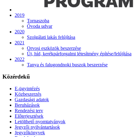
2019
Tornaszoba
Óvoda udvar
2020
Szolgálati lakás felújítása
2021
Orvosi eszközök beszerzése
Út, híd, kerékpárforgalmi létesítmény építése/felújítása
2022
Tanya és falugondnoki buszok beszerzése
Közérdekű
E-ügyintézés
Közbeszerzés
Gazdasági adatok
Beruházások
Rendezési terv
Előterjesztések
Letölthető nyomtatványok
Jegyzői nyilvántartások
Jegyzőkönyvek