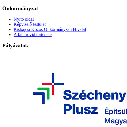
Önkormányzat
Nyitó oldal
Képviselő-testület
Kisbajcsi Közös Önkormányzati Hivatal
A falu rövid története
Pályázatok