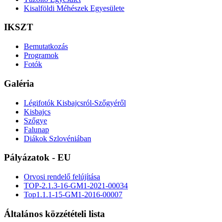
Kisalföldi Méhészek Egyesülete
IKSZT
Bemutatkozás
Programok
Fotók
Galéria
Légifotók Kisbajcsról-Szőgyéről
Kisbajcs
Szőgye
Falunap
Diákok Szlovéniában
Pályázatok - EU
Orvosi rendelő felújítása
TOP-2.1.3-16-GM1-2021-00034
Top1.1.1-15-GM1-2016-00007
Általános közzétételi lista