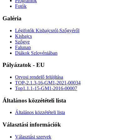
Programok
Fotók
Galéria
Légifotók Kisbajcsról-Szőgyéről
Kisbajcs
Szőgye
Falunap
Diákok Szlovéniában
Pályázatok - EU
Orvosi rendelő felújítása
TOP-2.1.3-16-GM1-2021-00034
Top1.1.1-15-GM1-2016-00007
Általános közzétételi lista
Általános közzétételi lista
Választási információk
Választási szervek