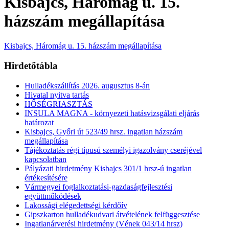
Kisbajcs, Háromág u. 15.
házszám megállapítása
Kisbajcs, Háromág u. 15. házszám megállapítása
Hirdetőtábla
Hulladékszállítás 2026. augusztus 8-án
Hivatal nyitva tartás
HŐSÉGRIASZTÁS
INSULA MAGNA - környezeti hatásvizsgálati eljárás
határozat
Kisbajcs, Győri út 523/49 hrsz. ingatlan házszám
megállapítása
Tájékoztatás régi típusú személyi igazolvány cseréjével
kapcsolatban
Pályázati hirdetmény Kisbajcs 301/1 hrsz-ú ingatlan
értékesítésére
Vármegyei foglalkoztatási-gazdaságfejlesztési
együttműködések
Lakossági elégedettségi kérdőív
Gipszkarton hulladékudvari átvételének felfüggesztése
Ingatlanárverési hirdetmény (Vének 043/14 hrsz)