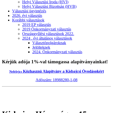
Helyi Választási Iroda (HVI)
Helyi Választási Bizottság (HVB)
Választási ügyintézés
2026. évi választás
Korábbi választások
2019 EP választás
2019 Önkormányzati választás
Országgyűlési választások 2022.
2024 . évi általános választások
Választópolgároknak
Jelölteknek
2024. Önkormányzati választás
Kérjük adója 1%-val támogassa alapítványainkat!
Közhasznú Alapítvány a Kisbajcsi Óvodásokért
Nefelejcs
Adószám: 18988280-1-08