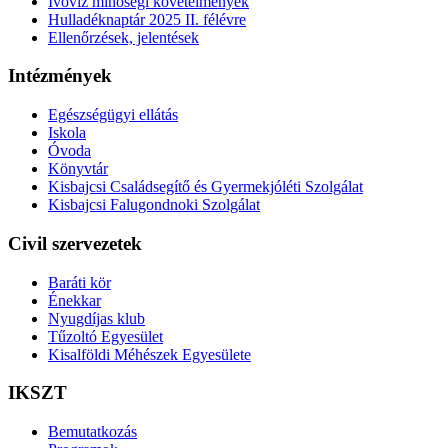
Ivóvíz minőségi követelmények
Hulladéknaptár 2025 II. félévre
Ellenőrzések, jelentések
Intézmények
Egészségügyi ellátás
Iskola
Óvoda
Könyvtár
Kisbajcsi Családsegítő és Gyermekjóléti Szolgálat
Kisbajcsi Falugondnoki Szolgálat
Civil szervezetek
Baráti kör
Énekkar
Nyugdíjas klub
Tűzoltó Egyesület
Kisalföldi Méhészek Egyesülete
IKSZT
Bemutatkozás