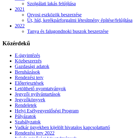
Szolgálati lakás felújítása
2021
Orvosi eszközök beszerzése
Út, híd, kerékpárforgalmi létesítmény építése/felújítása
2022
Tanya és falugondnoki buszok beszerzése
Közérdekű
E-ügyintézés
Közbeszerzés
Gazdasági adatok
Beruházások
Rendezési terv
Előterjesztések
Letölthető nyomtatványok
Jegyzői nyilvántartások
Jegyzőkönyvek
Rendeletek
Helyi Esélyegyenlőségi Program
Pályázatok
Szabályzatok
Vadkár ügyekben kijelölt hivatalos kapcsolattartó
Rendezési terv 2022