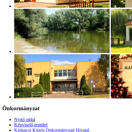
Önkormányzat
Nyitó oldal
Képviselő-testület
Kisbajcsi Közös Önkormányzati Hivatal