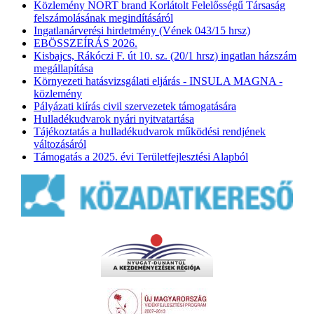
Közlemény NORT brand Korlátolt Felelősségű Társaság
felszámolásának megindításáról
Ingatlanárverési hirdetmény (Vének 043/15 hrsz)
EBÖSSZEÍRÁS 2026.
Kisbajcs, Rákóczi F. út 10. sz. (20/1 hrsz) ingatlan házszám
megállapítása
Környezeti hatásvizsgálati eljárás - INSULA MAGNA -
közlemény
Pályázati kiírás civil szervezetek támogatására
Hulladékudvarok nyári nyitvatartása
Tájékoztatás a hulladékudvarok működési rendjének
változásáról
Támogatás a 2025. évi Területfejlesztési Alapból