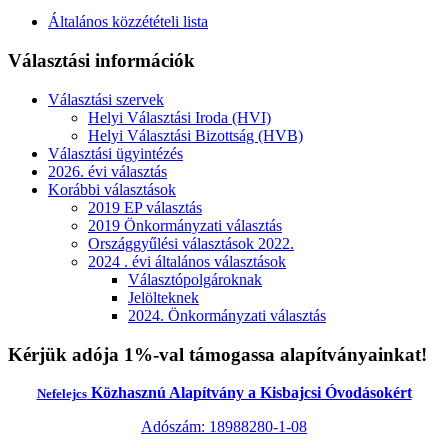
Általános közzétételi lista
Választási információk
Választási szervek
Helyi Választási Iroda (HVI)
Helyi Választási Bizottság (HVB)
Választási ügyintézés
2026. évi választás
Korábbi választások
2019 EP választás
2019 Önkormányzati választás
Országgyűlési választások 2022.
2024 . évi általános választások
Választópolgároknak
Jelölteknek
2024. Önkormányzati választás
Kérjük adója 1%-val támogassa alapítványainkat!
Közhasznú Alapítvány a Kisbajcsi Óvodásokért
Nefelejcs
Adószám: 18988280-1-08