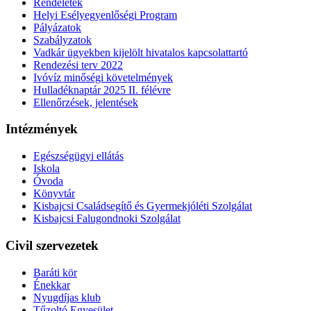
Rendeletek
Helyi Esélyegyenlőségi Program
Pályázatok
Szabályzatok
Vadkár ügyekben kijelölt hivatalos kapcsolattartó
Rendezési terv 2022
Ivóvíz minőségi követelmények
Hulladéknaptár 2025 II. félévre
Ellenőrzések, jelentések
Intézmények
Egészségügyi ellátás
Iskola
Óvoda
Könyvtár
Kisbajcsi Családsegítő és Gyermekjóléti Szolgálat
Kisbajcsi Falugondnoki Szolgálat
Civil szervezetek
Baráti kör
Énekkar
Nyugdíjas klub
Tűzoltó Egyesület