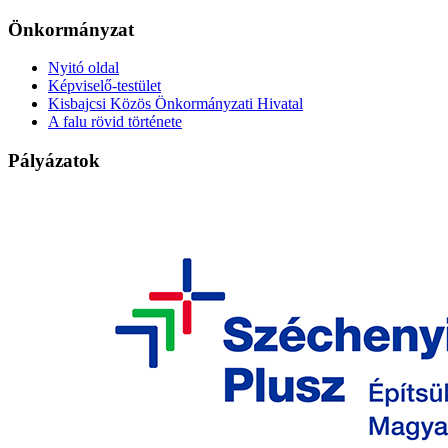
Önkormányzat
Nyitó oldal
Képviselő-testület
Kisbajcsi Közös Önkormányzati Hivatal
A falu rövid története
Pályázatok