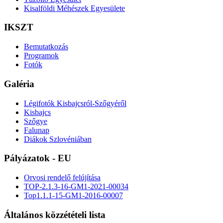
Kisalföldi Méhészek Egyesülete
IKSZT
Bemutatkozás
Programok
Fotók
Galéria
Légifotók Kisbajcsról-Szőgyéről
Kisbajcs
Szőgye
Falunap
Diákok Szlovéniában
Pályázatok - EU
Orvosi rendelő felújítása
TOP-2.1.3-16-GM1-2021-00034
Top1.1.1-15-GM1-2016-00007
Általános közzétételi lista