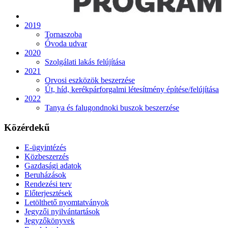
2019
Tornaszoba
Óvoda udvar
2020
Szolgálati lakás felújítása
2021
Orvosi eszközök beszerzése
Út, híd, kerékpárforgalmi létesítmény építése/felújítása
2022
Tanya és falugondnoki buszok beszerzése
Közérdekű
E-ügyintézés
Közbeszerzés
Gazdasági adatok
Beruházások
Rendezési terv
Előterjesztések
Letölthető nyomtatványok
Jegyzői nyilvántartások
Jegyzőkönyvek