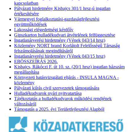
kapcsolatban
Pályázati hirdetmény Kisbajcs 301/1 hrsz-ú ingatlan
értékesítésére
Vármegyei foglalkoztatási-gazdaságfejlesztési
együttműködések
Lakossági elégedettségi kérdőív
Gipszkarton hulladékudvari átvételének felfüggesztése
Ingatlanárverési hirdetmény (Vének 043/14 hrsz)
Közlemény NORT brand Korlátolt Felelősségű Társaság
felszámolásának megindításáról
Ingatlanárverési hirdetmény (Vének 043/15 hrsz)
EBÖSSZEÍRÁS 2026.
Kisbajcs, Rákóczi F. út 10. sz. (20/1 hrsz) ingatlan házszám
megállapítása
Környezeti hatásvizsgálati eljárás - INSULA MAGNA -
közlemény
Pályázati kiírás civil szervezetek támogatására
Hulladékudvarok nyári nyitvatartása
Tájékoztatás a hulladékudvarok működési rendjének
változásáról
Támogatás a 2025. évi Területfejlesztési Alapból