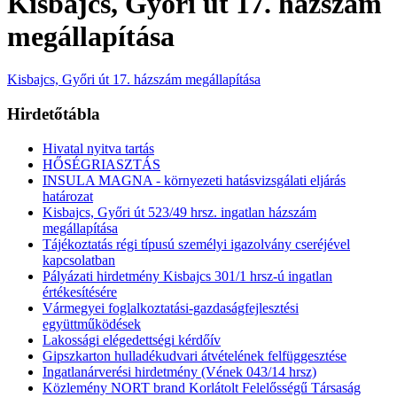
Kisbajcs, Győri út 17. házszám
megállapítása
Kisbajcs, Győri út 17. házszám megállapítása
Hirdetőtábla
Hivatal nyitva tartás
HŐSÉGRIASZTÁS
INSULA MAGNA - környezeti hatásvizsgálati eljárás
határozat
Kisbajcs, Győri út 523/49 hrsz. ingatlan házszám
megállapítása
Tájékoztatás régi típusú személyi igazolvány cseréjével
kapcsolatban
Pályázati hirdetmény Kisbajcs 301/1 hrsz-ú ingatlan
értékesítésére
Vármegyei foglalkoztatási-gazdaságfejlesztési
együttműködések
Lakossági elégedettségi kérdőív
Gipszkarton hulladékudvari átvételének felfüggesztése
Ingatlanárverési hirdetmény (Vének 043/14 hrsz)
Közlemény NORT brand Korlátolt Felelősségű Társaság