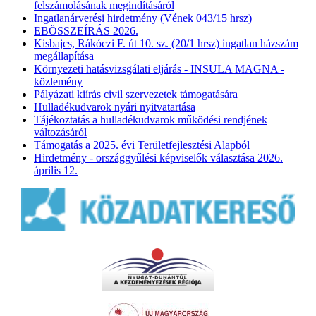
felszámolásának megindításáról
Ingatlanárverési hirdetmény (Vének 043/15 hrsz)
EBÖSSZEÍRÁS 2026.
Kisbajcs, Rákóczi F. út 10. sz. (20/1 hrsz) ingatlan házszám
megállapítása
Környezeti hatásvizsgálati eljárás - INSULA MAGNA -
közlemény
Pályázati kiírás civil szervezetek támogatására
Hulladékudvarok nyári nyitvatartása
Tájékoztatás a hulladékudvarok működési rendjének
változásáról
Támogatás a 2025. évi Területfejlesztési Alapból
Hirdetmény - országgyűlési képviselők választása 2026.
április 12.