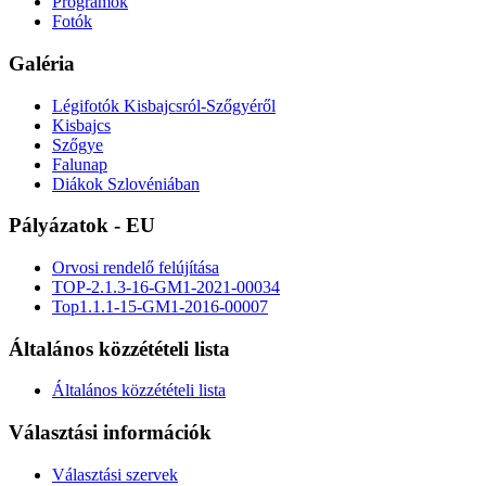
Programok
Fotók
Galéria
Légifotók Kisbajcsról-Szőgyéről
Kisbajcs
Szőgye
Falunap
Diákok Szlovéniában
Pályázatok - EU
Orvosi rendelő felújítása
TOP-2.1.3-16-GM1-2021-00034
Top1.1.1-15-GM1-2016-00007
Általános közzétételi lista
Általános közzétételi lista
Választási információk
Választási szervek