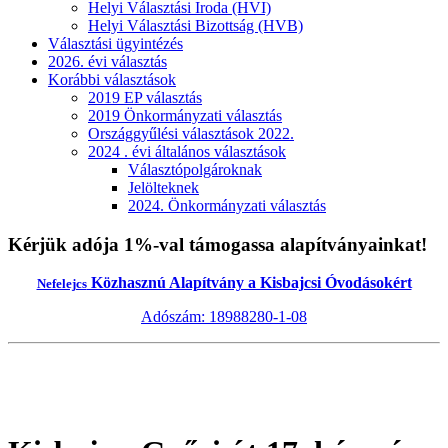
Helyi Választási Iroda (HVI)
Helyi Választási Bizottság (HVB)
Választási ügyintézés
2026. évi választás
Korábbi választások
2019 EP választás
2019 Önkormányzati választás
Országgyűlési választások 2022.
2024 . évi általános választások
Választópolgároknak
Jelölteknek
2024. Önkormányzati választás
Kérjük adója 1%-val támogassa alapítványainkat!
Közhasznú Alapítvány a Kisbajcsi Óvodásokért
Nefelejcs
Adószám: 18988280-1-08