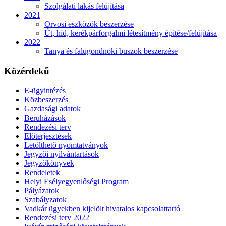
Szolgálati lakás felújítása
2021
Orvosi eszközök beszerzése
Út, híd, kerékpárforgalmi létesítmény építése/felújítása
2022
Tanya és falugondnoki buszok beszerzése
Közérdekű
E-ügyintézés
Közbeszerzés
Gazdasági adatok
Beruházások
Rendezési terv
Előterjesztések
Letölthető nyomtatványok
Jegyzői nyilvántartások
Jegyzőkönyvek
Rendeletek
Helyi Esélyegyenlőségi Program
Pályázatok
Szabályzatok
Vadkár ügyekben kijelölt hivatalos kapcsolattartó
Rendezési terv 2022