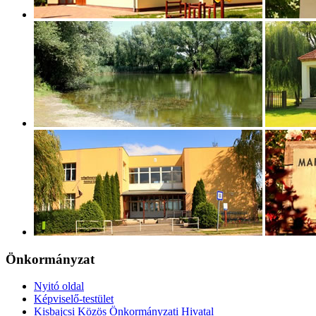
Önkormányzat
Nyitó oldal
Képviselő-testület
Kisbajcsi Közös Önkormányzati Hivatal