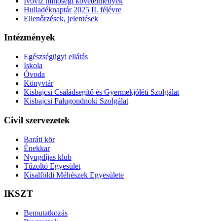
Ivóvíz minőségi követelmények
Hulladéknaptár 2025 II. félévre
Ellenőrzések, jelentések
Intézmények
Egészségügyi ellátás
Iskola
Óvoda
Könyvtár
Kisbajcsi Családsegítő és Gyermekjóléti Szolgálat
Kisbajcsi Falugondnoki Szolgálat
Civil szervezetek
Baráti kör
Énekkar
Nyugdíjas klub
Tűzoltó Egyesület
Kisalföldi Méhészek Egyesülete
IKSZT
Bemutatkozás