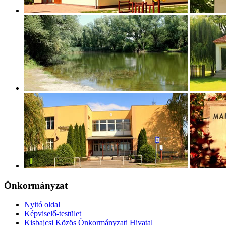
Önkormányzat
Nyitó oldal
Képviselő-testület
Kisbajcsi Közös Önkormányzati Hivatal