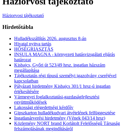
Háziorvosi tájékoztató
Háziorvosi tájékoztató
Hirdetőtábla
Hulladékszállítás 2026. augusztus 8-án
Hivatal nyitva tartás
HŐSÉGRIASZTÁS
INSULA MAGNA - környezeti hatásvizsgálati eljárás
határozat
Kisbajcs, Győri út 523/49 hrsz. ingatlan házszám
megállapítása
Tájékoztatás régi típusú személyi igazolvány cseréjével
kapcsolatban
Pályázati hirdetmény Kisbajcs 301/1 hrsz-ú ingatlan
értékesítésére
Vármegyei foglalkoztatási-gazdaságfejlesztési
együttműködések
Lakossági elégedettségi kérdőív
Gipszkarton hulladékudvari átvételének felfüggesztése
Ingatlanárverési hirdetmény (Vének 043/14 hrsz)
Közlemény NORT brand Korlátolt Felelősségű Társaság
felszámolásának megindításáról