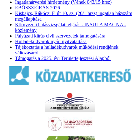
Ingatlanárverési hirdetmény (Vének 043/15 hrsz)
EBÖSSZEÍRÁS 2026.
Kisbajcs, Rákóczi F. út 10. sz. (20/1 hrsz) ingatlan házszám
megállapítása
Környezeti hatásvizsgálati eljárás - INSULA MAGNA -
közlemény
Pályázati kiírás civil szervezetek támogatására
Hulladékudvarok nyári nyitvatartása
Tájékoztatás a hulladékudvarok működési rendjének
változásáról
Támogatás a 2025. évi Területfejlesztési Alapból