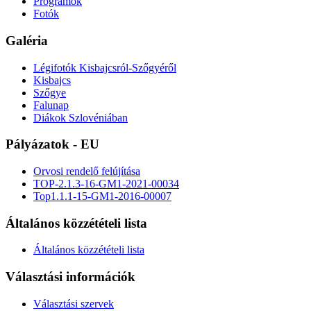
Programok
Fotók
Galéria
Légifotók Kisbajcsról-Szőgyéről
Kisbajcs
Szőgye
Falunap
Diákok Szlovéniában
Pályázatok - EU
Orvosi rendelő felújítása
TOP-2.1.3-16-GM1-2021-00034
Top1.1.1-15-GM1-2016-00007
Általános közzétételi lista
Általános közzétételi lista
Választási információk
Választási szervek