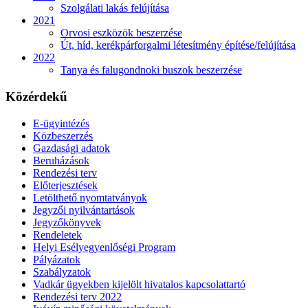
Szolgálati lakás felújítása
2021
Orvosi eszközök beszerzése
Út, híd, kerékpárforgalmi létesítmény építése/felújítása
2022
Tanya és falugondnoki buszok beszerzése
Közérdekű
E-ügyintézés
Közbeszerzés
Gazdasági adatok
Beruházások
Rendezési terv
Előterjesztések
Letölthető nyomtatványok
Jegyzői nyilvántartások
Jegyzőkönyvek
Rendeletek
Helyi Esélyegyenlőségi Program
Pályázatok
Szabályzatok
Vadkár ügyekben kijelölt hivatalos kapcsolattartó
Rendezési terv 2022