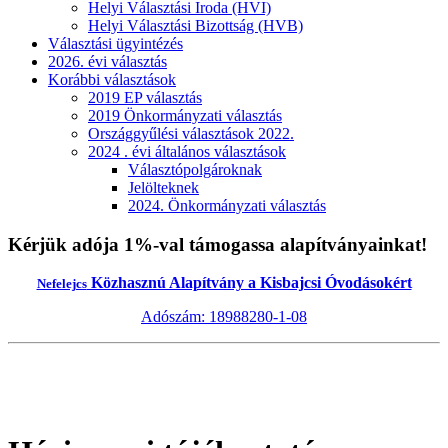
Helyi Választási Iroda (HVI)
Helyi Választási Bizottság (HVB)
Választási ügyintézés
2026. évi választás
Korábbi választások
2019 EP választás
2019 Önkormányzati választás
Országgyűlési választások 2022.
2024 . évi általános választások
Választópolgároknak
Jelölteknek
2024. Önkormányzati választás
Kérjük adója 1%-val támogassa alapítványainkat!
Közhasznú Alapítvány a Kisbajcsi Óvodásokért
Nefelejcs
Adószám: 18988280-1-08