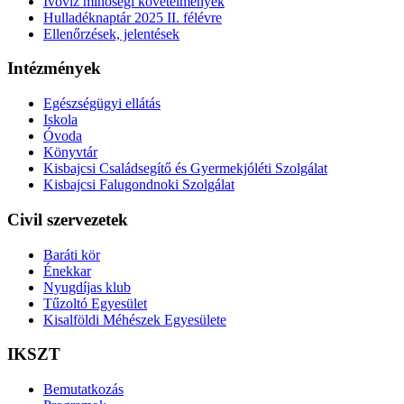
Ivóvíz minőségi követelmények
Hulladéknaptár 2025 II. félévre
Ellenőrzések, jelentések
Intézmények
Egészségügyi ellátás
Iskola
Óvoda
Könyvtár
Kisbajcsi Családsegítő és Gyermekjóléti Szolgálat
Kisbajcsi Falugondnoki Szolgálat
Civil szervezetek
Baráti kör
Énekkar
Nyugdíjas klub
Tűzoltó Egyesület
Kisalföldi Méhészek Egyesülete
IKSZT
Bemutatkozás