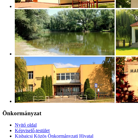
Önkormányzat
Nyitó oldal
Képviselő-testület
Kisbajcsi Közös Önkormányzati Hivatal