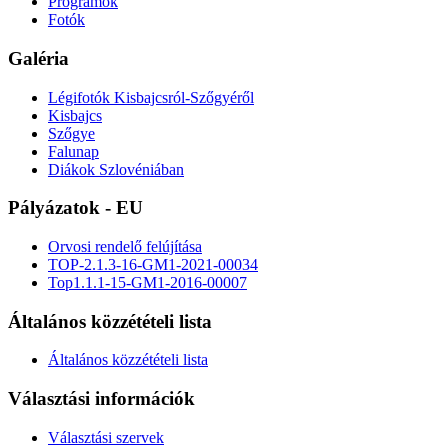
Programok
Fotók
Galéria
Légifotók Kisbajcsról-Szőgyéről
Kisbajcs
Szőgye
Falunap
Diákok Szlovéniában
Pályázatok - EU
Orvosi rendelő felújítása
TOP-2.1.3-16-GM1-2021-00034
Top1.1.1-15-GM1-2016-00007
Általános közzétételi lista
Általános közzétételi lista
Választási információk
Választási szervek