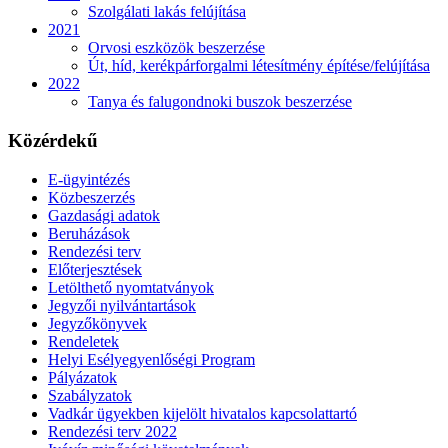
Szolgálati lakás felújítása
2021
Orvosi eszközök beszerzése
Út, híd, kerékpárforgalmi létesítmény építése/felújítása
2022
Tanya és falugondnoki buszok beszerzése
Közérdekű
E-ügyintézés
Közbeszerzés
Gazdasági adatok
Beruházások
Rendezési terv
Előterjesztések
Letölthető nyomtatványok
Jegyzői nyilvántartások
Jegyzőkönyvek
Rendeletek
Helyi Esélyegyenlőségi Program
Pályázatok
Szabályzatok
Vadkár ügyekben kijelölt hivatalos kapcsolattartó
Rendezési terv 2022