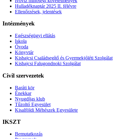
Ivóvíz minőségi követelmények
Hulladéknaptár 2025 II. félévre
Ellenőrzések, jelentések
Intézmények
Egészségügyi ellátás
Iskola
Óvoda
Könyvtár
Kisbajcsi Családsegítő és Gyermekjóléti Szolgálat
Kisbajcsi Falugondnoki Szolgálat
Civil szervezetek
Baráti kör
Énekkar
Nyugdíjas klub
Tűzoltó Egyesület
Kisalföldi Méhészek Egyesülete
IKSZT
Bemutatkozás