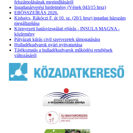
felszámolásának megindításáról
Ingatlanárverési hirdetmény (Vének 043/15 hrsz)
EBÖSSZEÍRÁS 2026.
Kisbajcs, Rákóczi F. út 10. sz. (20/1 hrsz) ingatlan házszám
megállapítása
Környezeti hatásvizsgálati eljárás - INSULA MAGNA -
közlemény
Pályázati kiírás civil szervezetek támogatására
Hulladékudvarok nyári nyitvatartása
Tájékoztatás a hulladékudvarok működési rendjének
változásáról