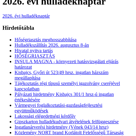
2026. évi hulladéknaptár
2026. évi hulladéknaptár
Hirdetőtábla
Hőségriasztás meghosszabbítása
Hulladékszállítás 2026. augusztus 8-án
Hivatal nyitva tartás
HŐSÉGRIASZTÁS
INSULA MAGNA - környezeti hatásvizsgálati eljárás
határozat
Kisbajcs, Győri út 523/49 hrsz. ingatlan házszám
megállapítása
Tájékoztatás régi típusú személyi igazolvány cseréjével
kapcsolatban
Pályázati hirdetmény Kisbajcs 301/1 hrsz-ú ingatlan
értékesítésére
Vármegyei foglalkoztatási-gazdaságfejlesztési
együttműködések
Lakossági elégedettségi kérdőív
Gipszkarton hulladékudvari átvételének felfüggesztése
Ingatlanárverési hirdetmény (Vének 043/14 hrsz)
Közlemény NORT brand Korlátolt Felelősségű Társaság