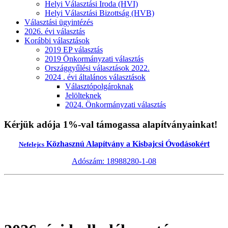
Helyi Választási Iroda (HVI)
Helyi Választási Bizottság (HVB)
Választási ügyintézés
2026. évi választás
Korábbi választások
2019 EP választás
2019 Önkormányzati választás
Országgyűlési választások 2022.
2024 . évi általános választások
Választópolgároknak
Jelölteknek
2024. Önkormányzati választás
Kérjük adója 1%-val támogassa alapítványainkat!
Közhasznú Alapítvány a Kisbajcsi Óvodásokért
Nefelejcs
Adószám: 18988280-1-08