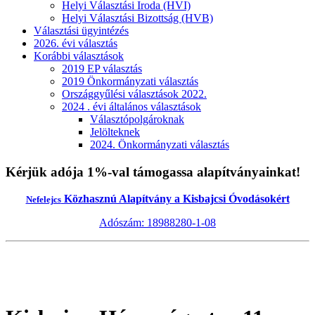
Helyi Választási Iroda (HVI)
Helyi Választási Bizottság (HVB)
Választási ügyintézés
2026. évi választás
Korábbi választások
2019 EP választás
2019 Önkormányzati választás
Országgyűlési választások 2022.
2024 . évi általános választások
Választópolgároknak
Jelölteknek
2024. Önkormányzati választás
Kérjük adója 1%-val támogassa alapítványainkat!
Közhasznú Alapítvány a Kisbajcsi Óvodásokért
Nefelejcs
Adószám: 18988280-1-08