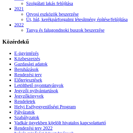
Szolgálati lakás felújítása
2021
Orvosi eszközök beszerzése
Út, híd, kerékpárforgalmi létesítmény építése/felújítása
2022
Tanya és falugondnoki buszok beszerzése
Közérdekű
E-ügyintézés
Közbeszerzés
Gazdasági adatok
Beruházások
Rendezési terv
Előterjesztések
Letölthető nyomtatványok
Jegyzői nyilvántartások
Jegyzőkönyvek
Rendeletek
Helyi Esélyegyenlőségi Program
Pályázatok
Szabályzatok
Vadkár ügyekben kijelölt hivatalos kapcsolattartó
Rendezési terv 2022