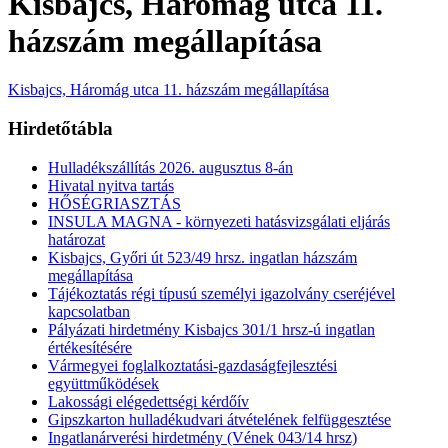
Kisbajcs, Háromág utca 11.
házszám megállapítása
Kisbajcs, Háromág utca 11. házszám megállapítása
Hirdetőtábla
Hulladékszállítás 2026. augusztus 8-án
Hivatal nyitva tartás
HŐSÉGRIASZTÁS
INSULA MAGNA - környezeti hatásvizsgálati eljárás
határozat
Kisbajcs, Győri út 523/49 hrsz. ingatlan házszám
megállapítása
Tájékoztatás régi típusú személyi igazolvány cseréjével
kapcsolatban
Pályázati hirdetmény Kisbajcs 301/1 hrsz-ú ingatlan
értékesítésére
Vármegyei foglalkoztatási-gazdaságfejlesztési
együttműködések
Lakossági elégedettségi kérdőív
Gipszkarton hulladékudvari átvételének felfüggesztése
Ingatlanárverési hirdetmény (Vének 043/14 hrsz)