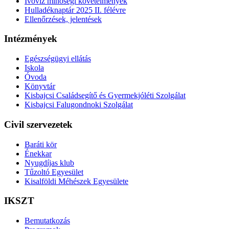
Ivóvíz minőségi követelmények
Hulladéknaptár 2025 II. félévre
Ellenőrzések, jelentések
Intézmények
Egészségügyi ellátás
Iskola
Óvoda
Könyvtár
Kisbajcsi Családsegítő és Gyermekjóléti Szolgálat
Kisbajcsi Falugondnoki Szolgálat
Civil szervezetek
Baráti kör
Énekkar
Nyugdíjas klub
Tűzoltó Egyesület
Kisalföldi Méhészek Egyesülete
IKSZT
Bemutatkozás