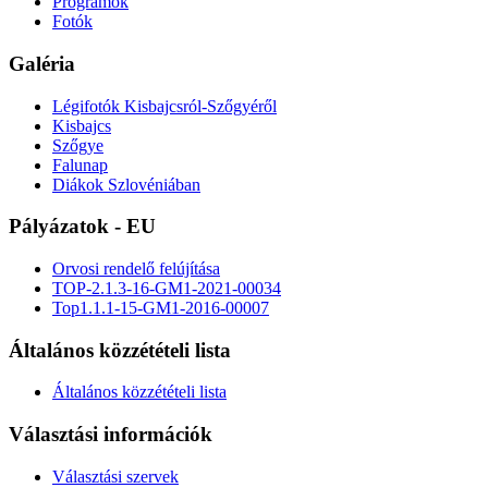
Programok
Fotók
Galéria
Légifotók Kisbajcsról-Szőgyéről
Kisbajcs
Szőgye
Falunap
Diákok Szlovéniában
Pályázatok - EU
Orvosi rendelő felújítása
TOP-2.1.3-16-GM1-2021-00034
Top1.1.1-15-GM1-2016-00007
Általános közzétételi lista
Általános közzétételi lista
Választási információk
Választási szervek