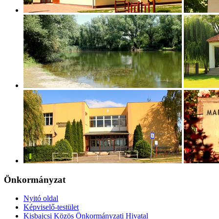
Önkormányzat
Nyitó oldal
Képviselő-testület
Kisbajcsi Közös Önkormányzati Hivatal