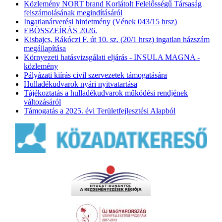
Közlemény NORT brand Korlátolt Felelősségű Társaság
felszámolásának megindításáról
Ingatlanárverési hirdetmény (Vének 043/15 hrsz)
EBÖSSZEÍRÁS 2026.
Kisbajcs, Rákóczi F. út 10. sz. (20/1 hrsz) ingatlan házszám
megállapítása
Környezeti hatásvizsgálati eljárás - INSULA MAGNA -
közlemény
Pályázati kiírás civil szervezetek támogatására
Hulladékudvarok nyári nyitvatartása
Tájékoztatás a hulladékudvarok működési rendjének
változásáról
Támogatás a 2025. évi Területfejlesztési Alapból