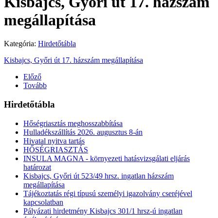
Kisbajcs, Győri út 17. házszám
megállapítása
Kategória:
Hirdetőtábla
Kisbajcs, Győri út 17. házszám megállapítása
Előző
Tovább
Hirdetőtábla
Hőségriasztás meghosszabbítása
Hulladékszállítás 2026. augusztus 8-án
Hivatal nyitva tartás
HŐSÉGRIASZTÁS
INSULA MAGNA - környezeti hatásvizsgálati eljárás
határozat
Kisbajcs, Győri út 523/49 hrsz. ingatlan házszám
megállapítása
Tájékoztatás régi típusú személyi igazolvány cseréjével
kapcsolatban
Pályázati hirdetmény Kisbajcs 301/1 hrsz-ú ingatlan