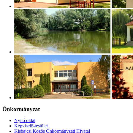
Önkormányzat
Nyitó oldal
Képviselő-testület
Kisbajcsi Közös Önkormányzati Hivatal