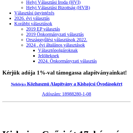
Helyi Választási Iroda (HVI)
Helyi Választási Bizottság (HVB)
Választási ügyintézés
2026. évi választás
Korábbi választások
2019 EP választás
2019 Önkormányzati választás
Országgyűlési választások 2022.
2024 . évi általános választások
Választópolgároknak
Jelölteknek
2024. Önkormányzati választás
Kérjük adója 1%-val támogassa alapítványainkat!
Közhasznú Alapítvány a Kisbajcsi Óvodásokért
Nefelejcs
Adószám: 18988280-1-08