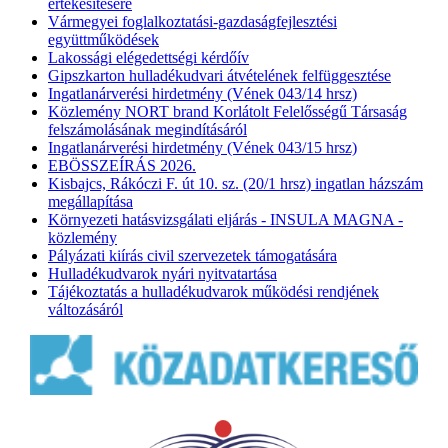
értékesítésére
Vármegyei foglalkoztatási-gazdaságfejlesztési
együttműködések
Lakossági elégedettségi kérdőív
Gipszkarton hulladékudvari átvételének felfüggesztése
Ingatlanárverési hirdetmény (Vének 043/14 hrsz)
Közlemény NORT brand Korlátolt Felelősségű Társaság
felszámolásának megindításáról
Ingatlanárverési hirdetmény (Vének 043/15 hrsz)
EBÖSSZEÍRÁS 2026.
Kisbajcs, Rákóczi F. út 10. sz. (20/1 hrsz) ingatlan házszám
megállapítása
Környezeti hatásvizsgálati eljárás - INSULA MAGNA -
közlemény
Pályázati kiírás civil szervezetek támogatására
Hulladékudvarok nyári nyitvatartása
Tájékoztatás a hulladékudvarok működési rendjének
változásáról