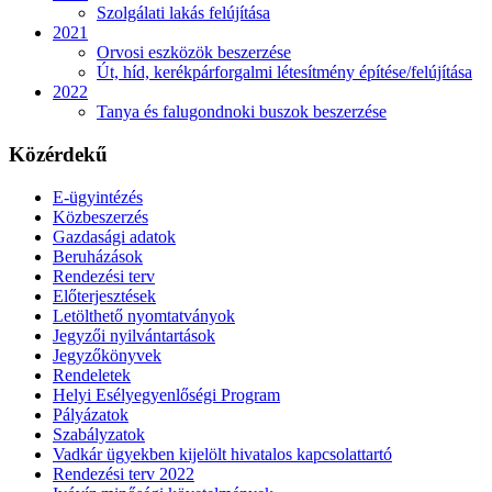
Szolgálati lakás felújítása
2021
Orvosi eszközök beszerzése
Út, híd, kerékpárforgalmi létesítmény építése/felújítása
2022
Tanya és falugondnoki buszok beszerzése
Közérdekű
E-ügyintézés
Közbeszerzés
Gazdasági adatok
Beruházások
Rendezési terv
Előterjesztések
Letölthető nyomtatványok
Jegyzői nyilvántartások
Jegyzőkönyvek
Rendeletek
Helyi Esélyegyenlőségi Program
Pályázatok
Szabályzatok
Vadkár ügyekben kijelölt hivatalos kapcsolattartó
Rendezési terv 2022