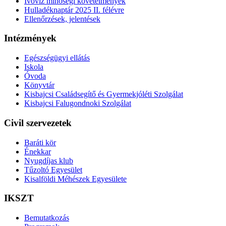
Ivóvíz minőségi követelmények
Hulladéknaptár 2025 II. félévre
Ellenőrzések, jelentések
Intézmények
Egészségügyi ellátás
Iskola
Óvoda
Könyvtár
Kisbajcsi Családsegítő és Gyermekjóléti Szolgálat
Kisbajcsi Falugondnoki Szolgálat
Civil szervezetek
Baráti kör
Énekkar
Nyugdíjas klub
Tűzoltó Egyesület
Kisalföldi Méhészek Egyesülete
IKSZT
Bemutatkozás