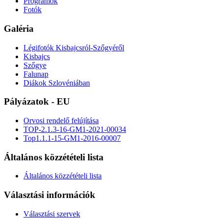
Programok
Fotók
Galéria
Légifotók Kisbajcsról-Szőgyéről
Kisbajcs
Szőgye
Falunap
Diákok Szlovéniában
Pályázatok - EU
Orvosi rendelő felújítása
TOP-2.1.3-16-GM1-2021-00034
Top1.1.1-15-GM1-2016-00007
Általános közzétételi lista
Általános közzétételi lista
Választási információk
Választási szervek