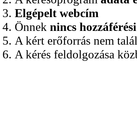
Elgépelt webcím
Önnek
nincs hozzáférés
A kért erőforrás nem talá
A kérés feldolgozása közb