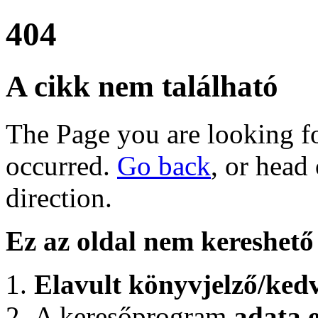
404
A cikk nem található
The Page you are looking for
occurred.
Go back
, or head
direction.
Ez az oldal nem kereshető 
Elavult könyvjelző/ked
A keresőprogram
adata e