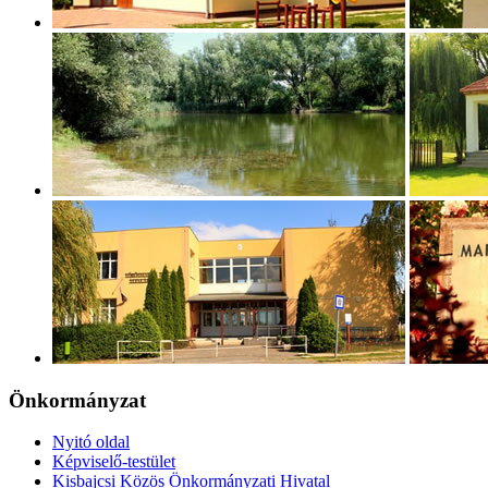
Önkormányzat
Nyitó oldal
Képviselő-testület
Kisbajcsi Közös Önkormányzati Hivatal