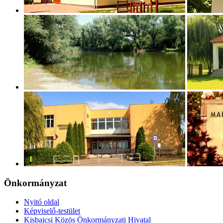
Önkormányzat
Nyitó oldal
Képviselő-testület
Kisbajcsi Közös Önkormányzati Hivatal