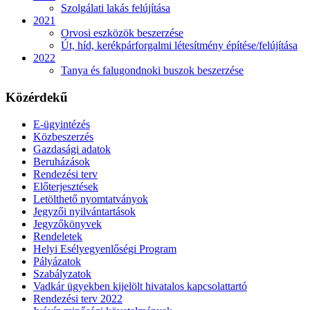
Szolgálati lakás felújítása
2021
Orvosi eszközök beszerzése
Út, híd, kerékpárforgalmi létesítmény építése/felújítása
2022
Tanya és falugondnoki buszok beszerzése
Közérdekű
E-ügyintézés
Közbeszerzés
Gazdasági adatok
Beruházások
Rendezési terv
Előterjesztések
Letölthető nyomtatványok
Jegyzői nyilvántartások
Jegyzőkönyvek
Rendeletek
Helyi Esélyegyenlőségi Program
Pályázatok
Szabályzatok
Vadkár ügyekben kijelölt hivatalos kapcsolattartó
Rendezési terv 2022