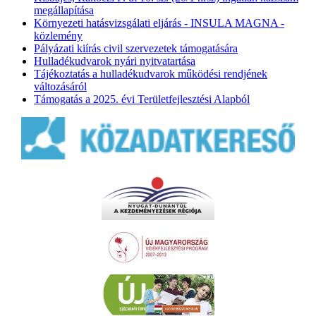
megállapítása
Környezeti hatásvizsgálati eljárás - INSULA MAGNA -
közlemény
Pályázati kiírás civil szervezetek támogatására
Hulladékudvarok nyári nyitvatartása
Tájékoztatás a hulladékudvarok működési rendjének
változásáról
Támogatás a 2025. évi Területfejlesztési Alapból