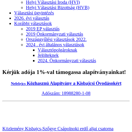
Helyi Választási Iroda (HVI)
Helyi Választási Bizottság (HVB)
Választási ügyintézés
2026. évi választás
Korábbi választások
2019 EP választás
2019 Önkormányzati választás
Országgyűlési választások 2022.
2024 . évi általános választások
Választópolgároknak
Jelölteknek
2024. Önkormányzati választás
Kérjük adója 1%-val támogassa alapítványainkat!
Közhasznú Alapítvány a Kisbajcsi Óvodásokért
Nefelejcs
Adószám: 18988280-1-08
Közlemény Kisbajcs-Szőgye Csápolnoki erdő aljai csatorna