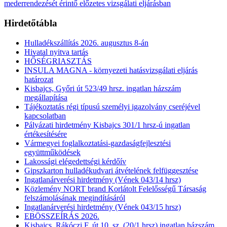
mederrendezését érintő előzetes vizsgálati eljárásban
Hirdetőtábla
Hulladékszállítás 2026. augusztus 8-án
Hivatal nyitva tartás
HŐSÉGRIASZTÁS
INSULA MAGNA - környezeti hatásvizsgálati eljárás
határozat
Kisbajcs, Győri út 523/49 hrsz. ingatlan házszám
megállapítása
Tájékoztatás régi típusú személyi igazolvány cseréjével
kapcsolatban
Pályázati hirdetmény Kisbajcs 301/1 hrsz-ú ingatlan
értékesítésére
Vármegyei foglalkoztatási-gazdaságfejlesztési
együttműködések
Lakossági elégedettségi kérdőív
Gipszkarton hulladékudvari átvételének felfüggesztése
Ingatlanárverési hirdetmény (Vének 043/14 hrsz)
Közlemény NORT brand Korlátolt Felelősségű Társaság
felszámolásának megindításáról
Ingatlanárverési hirdetmény (Vének 043/15 hrsz)
EBÖSSZEÍRÁS 2026.
Kisbajcs, Rákóczi F. út 10. sz. (20/1 hrsz) ingatlan házszám