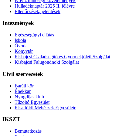
Ivóvíz minőségi követelmények
Hulladéknaptár 2025 II. félévre
Ellenőrzések, jelentések
Intézmények
Egészségügyi ellátás
Iskola
Óvoda
Könyvtár
Kisbajcsi Családsegítő és Gyermekjóléti Szolgálat
Kisbajcsi Falugondnoki Szolgálat
Civil szervezetek
Baráti kör
Énekkar
Nyugdíjas klub
Tűzoltó Egyesület
Kisalföldi Méhészek Egyesülete
IKSZT
Bemutatkozás