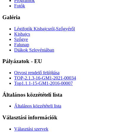
Programok
Fotók
Galéria
Légifotók Kisbajcsról-Szőgyéről
Kisbajcs
Szőgye
Falunap
Diákok Szlovéniában
Pályázatok - EU
Orvosi rendelő felújítása
TOP-2.1.3-16-GM1-2021-00034
Top1.1.1-15-GM1-2016-00007
Általános közzétételi lista
Általános közzétételi lista
Választási információk
Választási szervek