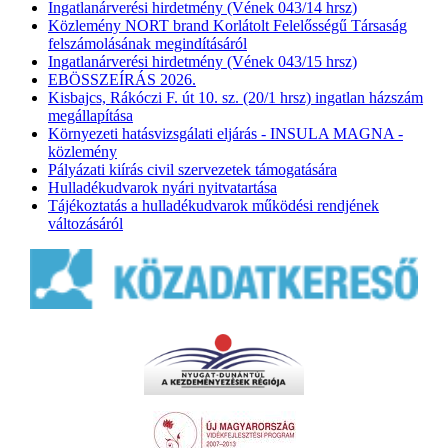
Ingatlanárverési hirdetmény (Vének 043/14 hrsz)
Közlemény NORT brand Korlátolt Felelősségű Társaság
felszámolásának megindításáról
Ingatlanárverési hirdetmény (Vének 043/15 hrsz)
EBÖSSZEÍRÁS 2026.
Kisbajcs, Rákóczi F. út 10. sz. (20/1 hrsz) ingatlan házszám
megállapítása
Környezeti hatásvizsgálati eljárás - INSULA MAGNA -
közlemény
Pályázati kiírás civil szervezetek támogatására
Hulladékudvarok nyári nyitvatartása
Tájékoztatás a hulladékudvarok működési rendjének
változásáról