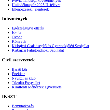
Ivóvíz minőségi követelmények
Hulladéknaptár 2025 II. félévre
Ellenőrzések, jelentések
Intézmények
Egészségügyi ellátás
Iskola
Óvoda
Könyvtár
Kisbajcsi Családsegítő és Gyermekjóléti Szolgálat
Kisbajcsi Falugondnoki Szolgálat
Civil szervezetek
Baráti kör
Énekkar
Nyugdíjas klub
Tűzoltó Egyesület
Kisalföldi Méhészek Egyesülete
IKSZT
Bemutatkozás