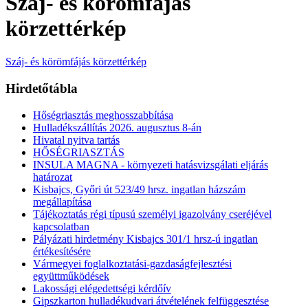
Száj- és körömfájás
körzettérkép
Száj- és körömfájás körzettérkép
Hirdetőtábla
Hőségriasztás meghosszabbítása
Hulladékszállítás 2026. augusztus 8-án
Hivatal nyitva tartás
HŐSÉGRIASZTÁS
INSULA MAGNA - környezeti hatásvizsgálati eljárás
határozat
Kisbajcs, Győri út 523/49 hrsz. ingatlan házszám
megállapítása
Tájékoztatás régi típusú személyi igazolvány cseréjével
kapcsolatban
Pályázati hirdetmény Kisbajcs 301/1 hrsz-ú ingatlan
értékesítésére
Vármegyei foglalkoztatási-gazdaságfejlesztési
együttműködések
Lakossági elégedettségi kérdőív
Gipszkarton hulladékudvari átvételének felfüggesztése