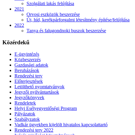
Szolgálati lakás felújítása
2021
Orvosi eszközök beszerzése
Út, híd, kerékpárforgalmi létesítmény építése/felújítása
2022
Tanya és falugondnoki buszok beszerzése
Közérdekű
E-ügyintézés
Közbeszerzés
Gazdasági adatok
Beruházások
Rendezési terv
Előterjesztések
Letölthető nyomtatványok
Jegyzői nyilvántartások
Jegyzőkönyvek
Rendeletek
Helyi Esélyegyenlőségi Program
Pályázatok
Szabályzatok
Vadkár ügyekben kijelölt hivatalos kapcsolattartó
Rendezési terv 2022