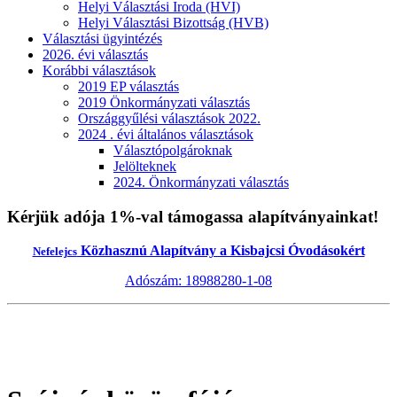
Helyi Választási Iroda (HVI)
Helyi Választási Bizottság (HVB)
Választási ügyintézés
2026. évi választás
Korábbi választások
2019 EP választás
2019 Önkormányzati választás
Országgyűlési választások 2022.
2024 . évi általános választások
Választópolgároknak
Jelölteknek
2024. Önkormányzati választás
Kérjük adója 1%-val támogassa alapítványainkat!
Közhasznú Alapítvány a Kisbajcsi Óvodásokért
Nefelejcs
Adószám: 18988280-1-08