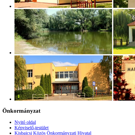
Önkormányzat
Nyitó oldal
Képviselő-testület
Kisbajcsi Közös Önkormányzati Hivatal