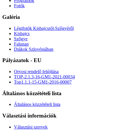
Programok
Fotók
Galéria
Légifotók Kisbajcsról-Szőgyéről
Kisbajcs
Szőgye
Falunap
Diákok Szlovéniában
Pályázatok - EU
Orvosi rendelő felújítása
TOP-2.1.3-16-GM1-2021-00034
Top1.1.1-15-GM1-2016-00007
Általános közzétételi lista
Általános közzétételi lista
Választási információk
Választási szervek