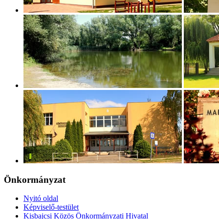
Önkormányzat
Nyitó oldal
Képviselő-testület
Kisbajcsi Közös Önkormányzati Hivatal