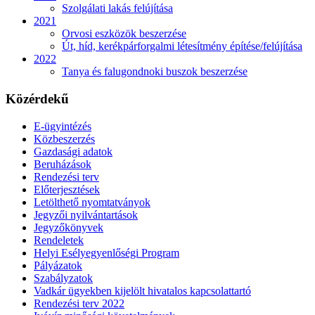
Szolgálati lakás felújítása
2021
Orvosi eszközök beszerzése
Út, híd, kerékpárforgalmi létesítmény építése/felújítása
2022
Tanya és falugondnoki buszok beszerzése
Közérdekű
E-ügyintézés
Közbeszerzés
Gazdasági adatok
Beruházások
Rendezési terv
Előterjesztések
Letölthető nyomtatványok
Jegyzői nyilvántartások
Jegyzőkönyvek
Rendeletek
Helyi Esélyegyenlőségi Program
Pályázatok
Szabályzatok
Vadkár ügyekben kijelölt hivatalos kapcsolattartó
Rendezési terv 2022