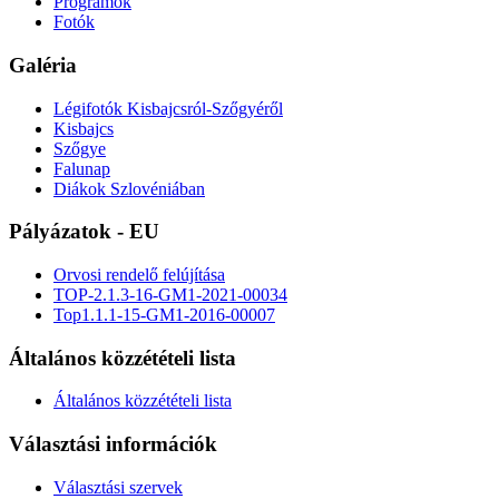
Programok
Fotók
Galéria
Légifotók Kisbajcsról-Szőgyéről
Kisbajcs
Szőgye
Falunap
Diákok Szlovéniában
Pályázatok - EU
Orvosi rendelő felújítása
TOP-2.1.3-16-GM1-2021-00034
Top1.1.1-15-GM1-2016-00007
Általános közzétételi lista
Általános közzétételi lista
Választási információk
Választási szervek