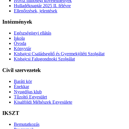
Ivóvíz minőségi követelmények
Hulladéknaptár 2025 II. félévre
Ellenőrzések, jelentések
Intézmények
Egészségügyi ellátás
Iskola
Óvoda
Könyvtár
Kisbajcsi Családsegítő és Gyermekjóléti Szolgálat
Kisbajcsi Falugondnoki Szolgálat
Civil szervezetek
Baráti kör
Énekkar
Nyugdíjas klub
Tűzoltó Egyesület
Kisalföldi Méhészek Egyesülete
IKSZT
Bemutatkozás