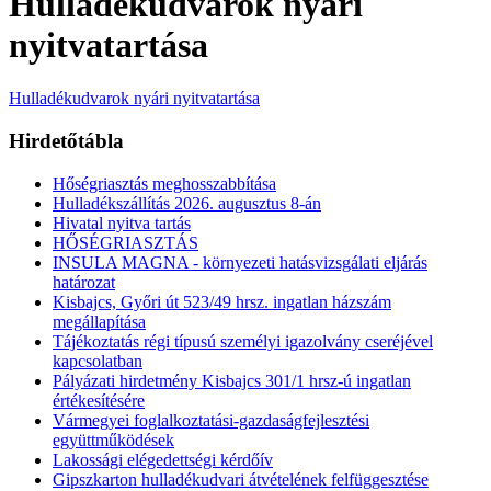
Hulladékudvarok nyári
nyitvatartása
Hulladékudvarok nyári nyitvatartása
Hirdetőtábla
Hőségriasztás meghosszabbítása
Hulladékszállítás 2026. augusztus 8-án
Hivatal nyitva tartás
HŐSÉGRIASZTÁS
INSULA MAGNA - környezeti hatásvizsgálati eljárás
határozat
Kisbajcs, Győri út 523/49 hrsz. ingatlan házszám
megállapítása
Tájékoztatás régi típusú személyi igazolvány cseréjével
kapcsolatban
Pályázati hirdetmény Kisbajcs 301/1 hrsz-ú ingatlan
értékesítésére
Vármegyei foglalkoztatási-gazdaságfejlesztési
együttműködések
Lakossági elégedettségi kérdőív
Gipszkarton hulladékudvari átvételének felfüggesztése