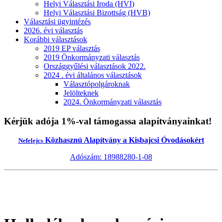
Helyi Választási Iroda (HVI)
Helyi Választási Bizottság (HVB)
Választási ügyintézés
2026. évi választás
Korábbi választások
2019 EP választás
2019 Önkormányzati választás
Országgyűlési választások 2022.
2024 . évi általános választások
Választópolgároknak
Jelölteknek
2024. Önkormányzati választás
Kérjük adója 1%-val támogassa alapítványainkat!
Közhasznú Alapítvány a Kisbajcsi Óvodásokért
Nefelejcs
Adószám: 18988280-1-08