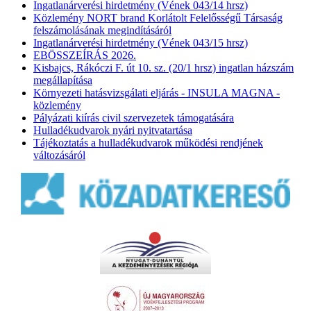
Ingatlanárverési hirdetmény (Vének 043/14 hrsz)
Közlemény NORT brand Korlátolt Felelősségű Társaság
felszámolásának megindításáról
Ingatlanárverési hirdetmény (Vének 043/15 hrsz)
EBÖSSZEÍRÁS 2026.
Kisbajcs, Rákóczi F. út 10. sz. (20/1 hrsz) ingatlan házszám
megállapítása
Környezeti hatásvizsgálati eljárás - INSULA MAGNA -
közlemény
Pályázati kiírás civil szervezetek támogatására
Hulladékudvarok nyári nyitvatartása
Tájékoztatás a hulladékudvarok működési rendjének
változásáról