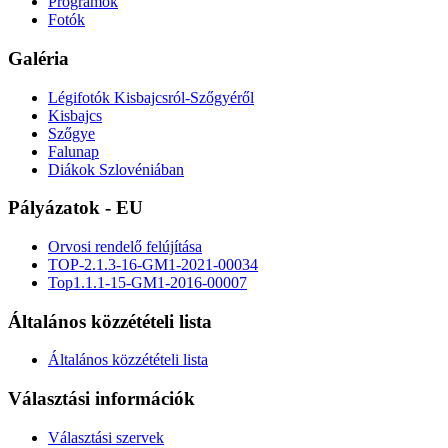
Programok
Fotók
Galéria
Légifotók Kisbajcsról-Szőgyéről
Kisbajcs
Szőgye
Falunap
Diákok Szlovéniában
Pályázatok - EU
Orvosi rendelő felújítása
TOP-2.1.3-16-GM1-2021-00034
Top1.1.1-15-GM1-2016-00007
Általános közzétételi lista
Általános közzétételi lista
Választási információk
Választási szervek