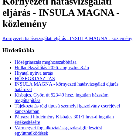
Környezeti hatásvizsgálati
eljárás - INSULA MAGNA -
közlemény
Környezeti hatásvizsgálati eljárás - INSULA MAGNA - közlemény
Hirdetőtábla
Hőségriasztás meghosszabbítása
Hulladékszállítás 2026. augusztus 8-án
Hivatal nyitva tartás
HŐSÉGRIASZTÁS
INSULA MAGNA - környezeti hatásvizsgálati eljárás
határozat
Kisbajcs, Győri út 523/49 hrsz. ingatlan házszám
megállapítása
Tájékoztatás régi típusú személyi igazolvány cseréjével
kapcsolatban
Pályázati hirdetmény Kisbajcs 301/1 hrsz-ú ingatlan
értékesítésére
Vármegyei foglalkoztatási-gazdaságfejlesztési
együttműködések