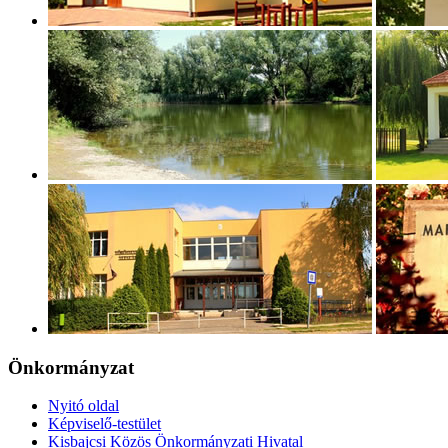
Önkormányzat
Nyitó oldal
Képviselő-testület
Kisbajcsi Közös Önkormányzati Hivatal