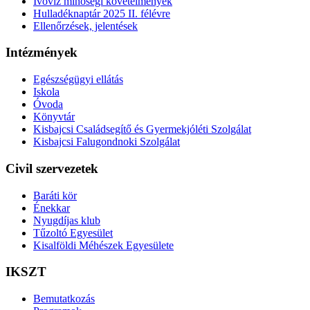
Ivóvíz minőségi követelmények
Hulladéknaptár 2025 II. félévre
Ellenőrzések, jelentések
Intézmények
Egészségügyi ellátás
Iskola
Óvoda
Könyvtár
Kisbajcsi Családsegítő és Gyermekjóléti Szolgálat
Kisbajcsi Falugondnoki Szolgálat
Civil szervezetek
Baráti kör
Énekkar
Nyugdíjas klub
Tűzoltó Egyesület
Kisalföldi Méhészek Egyesülete
IKSZT
Bemutatkozás