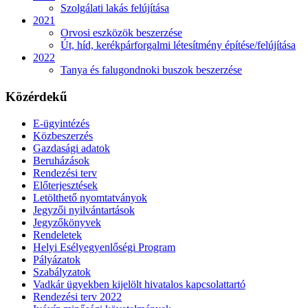
Szolgálati lakás felújítása
2021
Orvosi eszközök beszerzése
Út, híd, kerékpárforgalmi létesítmény építése/felújítása
2022
Tanya és falugondnoki buszok beszerzése
Közérdekű
E-ügyintézés
Közbeszerzés
Gazdasági adatok
Beruházások
Rendezési terv
Előterjesztések
Letölthető nyomtatványok
Jegyzői nyilvántartások
Jegyzőkönyvek
Rendeletek
Helyi Esélyegyenlőségi Program
Pályázatok
Szabályzatok
Vadkár ügyekben kijelölt hivatalos kapcsolattartó
Rendezési terv 2022