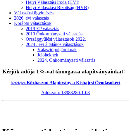
Helyi Választási Iroda (HVI)
Helyi Választási Bizottság (HVB)
Választási ügyintézés
2026. évi választás
Korábbi választások
2019 EP választás
2019 Önkormányzati választás
Országgyűlési választások 2022.
2024 . évi általános választások
Választópolgároknak
Jelölteknek
2024. Önkormányzati választás
Kérjük adója 1%-val támogassa alapítványainkat!
Közhasznú Alapítvány a Kisbajcsi Óvodásokért
Nefelejcs
Adószám: 18988280-1-08