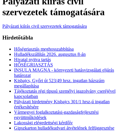
Pályázati kiírás civil
szervezetek támogatására
Pályázati kiírás civil szervezetek támogatására
Hirdetőtábla
Hőségriasztás meghosszabbítása
Hulladékszállítás 2026. augusztus 8-án
Hivatal nyitva tartás
HŐSÉGRIASZTÁS
INSULA MAGNA - környezeti hatásvizsgálati eljárás
határozat
Kisbajcs, Győri út 523/49 hrsz. ingatlan házszám
megállapítása
Tájékoztatás régi típusú személyi igazolvány cseréjével
kapcsolatban
Pályázati hirdetmény Kisbajcs 301/1 hrsz-ú ingatlan
értékesítésére
Vármegyei foglalkoztatási-gazdaságfejlesztési
együttműködések
Lakossági elégedettségi kérdőív
Gipszkarton hulladékudvari átvételének felfüggesztése