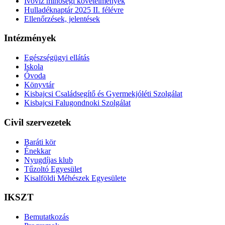
Ivóvíz minőségi követelmények
Hulladéknaptár 2025 II. félévre
Ellenőrzések, jelentések
Intézmények
Egészségügyi ellátás
Iskola
Óvoda
Könyvtár
Kisbajcsi Családsegítő és Gyermekjóléti Szolgálat
Kisbajcsi Falugondnoki Szolgálat
Civil szervezetek
Baráti kör
Énekkar
Nyugdíjas klub
Tűzoltó Egyesület
Kisalföldi Méhészek Egyesülete
IKSZT
Bemutatkozás