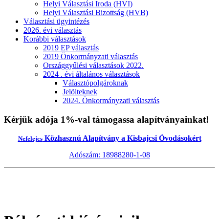
Helyi Választási Iroda (HVI)
Helyi Választási Bizottság (HVB)
Választási ügyintézés
2026. évi választás
Korábbi választások
2019 EP választás
2019 Önkormányzati választás
Országgyűlési választások 2022.
2024 . évi általános választások
Választópolgároknak
Jelölteknek
2024. Önkormányzati választás
Kérjük adója 1%-val támogassa alapítványainkat!
Közhasznú Alapítvány a Kisbajcsi Óvodásokért
Nefelejcs
Adószám: 18988280-1-08