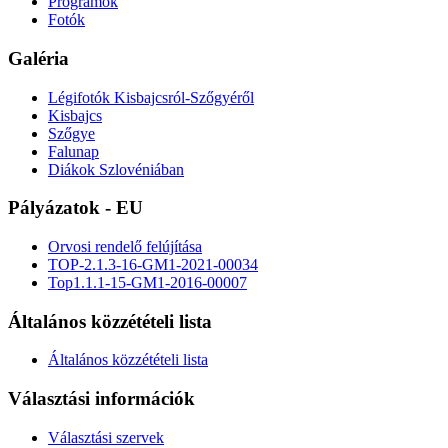
Programok
Fotók
Galéria
Légifotók Kisbajcsról-Szőgyéről
Kisbajcs
Szőgye
Falunap
Diákok Szlovéniában
Pályázatok - EU
Orvosi rendelő felújítása
TOP-2.1.3-16-GM1-2021-00034
Top1.1.1-15-GM1-2016-00007
Általános közzétételi lista
Általános közzétételi lista
Választási információk
Választási szervek