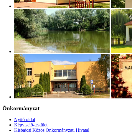
Önkormányzat
Nyitó oldal
Képviselő-testület
Kisbajcsi Közös Önkormányzati Hivatal