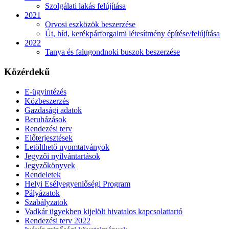
Szolgálati lakás felújítása
2021
Orvosi eszközök beszerzése
Út, híd, kerékpárforgalmi létesítmény építése/felújítása
2022
Tanya és falugondnoki buszok beszerzése
Közérdekű
E-ügyintézés
Közbeszerzés
Gazdasági adatok
Beruházások
Rendezési terv
Előterjesztések
Letölthető nyomtatványok
Jegyzői nyilvántartások
Jegyzőkönyvek
Rendeletek
Helyi Esélyegyenlőségi Program
Pályázatok
Szabályzatok
Vadkár ügyekben kijelölt hivatalos kapcsolattartó
Rendezési terv 2022