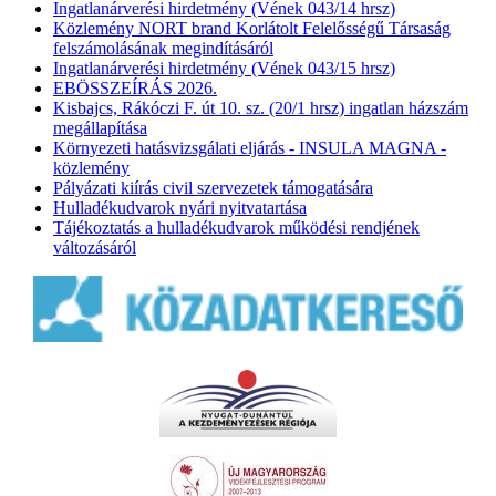
Ingatlanárverési hirdetmény (Vének 043/14 hrsz)
Közlemény NORT brand Korlátolt Felelősségű Társaság
felszámolásának megindításáról
Ingatlanárverési hirdetmény (Vének 043/15 hrsz)
EBÖSSZEÍRÁS 2026.
Kisbajcs, Rákóczi F. út 10. sz. (20/1 hrsz) ingatlan házszám
megállapítása
Környezeti hatásvizsgálati eljárás - INSULA MAGNA -
közlemény
Pályázati kiírás civil szervezetek támogatására
Hulladékudvarok nyári nyitvatartása
Tájékoztatás a hulladékudvarok működési rendjének
változásáról