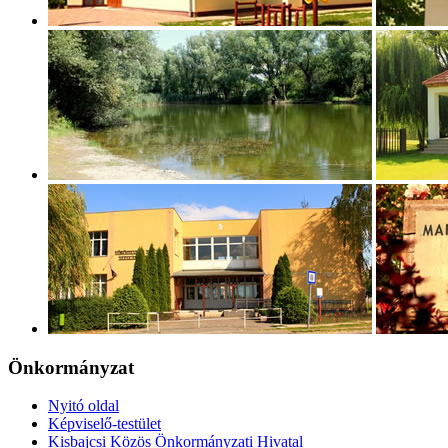
Önkormányzat
Nyitó oldal
Képviselő-testület
Kisbajcsi Közös Önkormányzati Hivatal