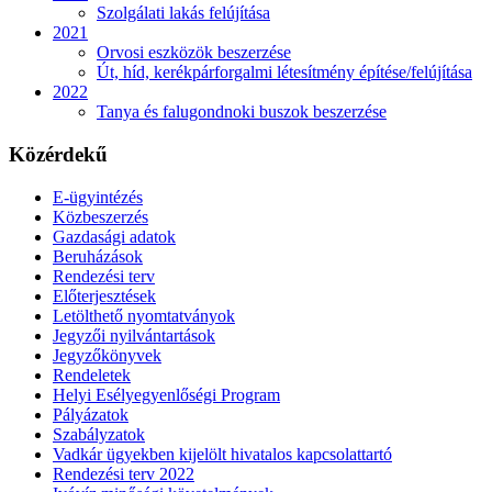
Szolgálati lakás felújítása
2021
Orvosi eszközök beszerzése
Út, híd, kerékpárforgalmi létesítmény építése/felújítása
2022
Tanya és falugondnoki buszok beszerzése
Közérdekű
E-ügyintézés
Közbeszerzés
Gazdasági adatok
Beruházások
Rendezési terv
Előterjesztések
Letölthető nyomtatványok
Jegyzői nyilvántartások
Jegyzőkönyvek
Rendeletek
Helyi Esélyegyenlőségi Program
Pályázatok
Szabályzatok
Vadkár ügyekben kijelölt hivatalos kapcsolattartó
Rendezési terv 2022