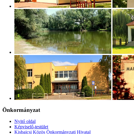
Önkormányzat
Nyitó oldal
Képviselő-testület
Kisbajcsi Közös Önkormányzati Hivatal