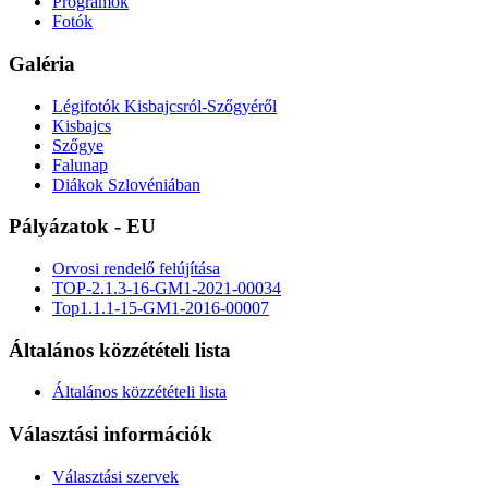
Programok
Fotók
Galéria
Légifotók Kisbajcsról-Szőgyéről
Kisbajcs
Szőgye
Falunap
Diákok Szlovéniában
Pályázatok - EU
Orvosi rendelő felújítása
TOP-2.1.3-16-GM1-2021-00034
Top1.1.1-15-GM1-2016-00007
Általános közzétételi lista
Általános közzétételi lista
Választási információk
Választási szervek