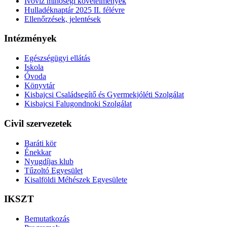
Ivóvíz minőségi követelmények
Hulladéknaptár 2025 II. félévre
Ellenőrzések, jelentések
Intézmények
Egészségügyi ellátás
Iskola
Óvoda
Könyvtár
Kisbajcsi Családsegítő és Gyermekjóléti Szolgálat
Kisbajcsi Falugondnoki Szolgálat
Civil szervezetek
Baráti kör
Énekkar
Nyugdíjas klub
Tűzoltó Egyesület
Kisalföldi Méhészek Egyesülete
IKSZT
Bemutatkozás