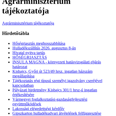
Agrárminisztérium
tájékoztatója
Agrárminisztérium tájékoztatója
Hirdetőtábla
Hőségriasztás meghosszabbítása
Hulladékszállítás 2026. augusztus 8-án
Hivatal nyitva tartás
HŐSÉGRIASZTÁS
INSULA MAGNA - környezeti hatásvizsgálati eljárás
határozat
Kisbajcs, Győri út 523/49 hrsz. ingatlan házszám
megállapítása
Tájékoztatás régi típusú személyi igazolvány cseréjével
kapcsolatban
Pályázati hirdetmény Kisbajcs 301/1 hrsz-ú ingatlan
értékesítésére
Vármegyei foglalkoztatási-gazdaságfejlesztési
együttműködések
Lakossági elégedettségi kérdőív
Gipszkarton hulladékudvari átvételének felfüggesztése