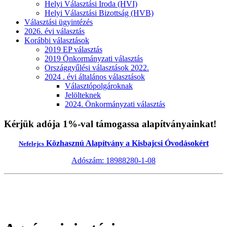
Helyi Választási Iroda (HVI)
Helyi Választási Bizottság (HVB)
Választási ügyintézés
2026. évi választás
Korábbi választások
2019 EP választás
2019 Önkormányzati választás
Országgyűlési választások 2022.
2024 . évi általános választások
Választópolgároknak
Jelölteknek
2024. Önkormányzati választás
Kérjük adója 1%-val támogassa alapítványainkat!
Közhasznú Alapítvány a Kisbajcsi Óvodásokért
Nefelejcs
Adószám: 18988280-1-08