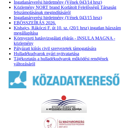
Ingatlanárverési hirdetmény (Vének 043/14 hrsz)
Közlemény NORT brand Korlátolt Felelősségű Társaság
felszámolásának megindításáról
Ingatlanárverési hirdetmény (Vének 043/15 hrsz)
EBÖSSZEÍRÁS 2026.
Kisbajcs, Rákóczi F. út 10. sz. (20/1 hrsz) ingatlan házszám
megállapítása
Környezeti hatásvizsgálati eljárás - INSULA MAGNA -
közlemény
Pályázati kiírás civil szervezetek támogatására
Hulladékudvarok nyári nyitvatartása
Tájékoztatás a hulladékudvarok működési rendjének
változásáról