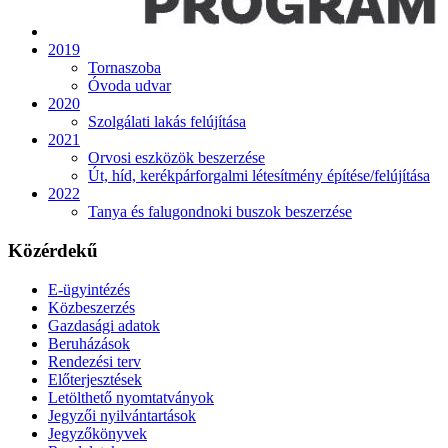
2019
Tornaszoba
Óvoda udvar
2020
Szolgálati lakás felújítása
2021
Orvosi eszközök beszerzése
Út, híd, kerékpárforgalmi létesítmény építése/felújítása
2022
Tanya és falugondnoki buszok beszerzése
Közérdekű
E-ügyintézés
Közbeszerzés
Gazdasági adatok
Beruházások
Rendezési terv
Előterjesztések
Letölthető nyomtatványok
Jegyzői nyilvántartások
Jegyzőkönyvek