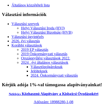
Általános közzétételi lista
Választási információk
Választási szervek
Helyi Választási Iroda (HVI)
Helyi Választási Bizottság (HVB)
Választási ügyintézés
2026. évi választás
Korábbi választások
2019 EP választás
2019 Önkormányzati választás
Országgyűlési választások 2022.
2024 . évi általános választások
Választópolgároknak
Jelölteknek
2024. Önkormányzati választás
Kérjük adója 1%-val támogassa alapítványainkat!
Közhasznú Alapítvány a Kisbajcsi Óvodásokért
Nefelejcs
Adószám: 18988280-1-08