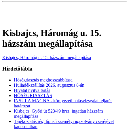
Kisbajcs, Háromág u. 15.
házszám megállapítása
Kisbajcs, Háromág u. 15. házszám megállapítása
Hirdetőtábla
Hőségriasztás meghosszabbítása
Hulladékszállítás 2026. augusztus 8-án
Hivatal nyitva tartás
HŐSÉGRIASZTÁS
INSULA MAGNA - környezeti hatásvizsgálati eljárás
határozat
Kisbajcs, Győri út 523/49 hrsz. ingatlan házszám
megállapítása
Tájékoztatás régi típusú személyi igazolvány cseréjével
kapcsolatban