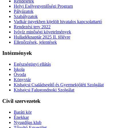
Rendeletek
Helyi Esélyegyenlőségi Program
Pályázatok
Szabályzatok
Vadkár ügyekben kijelölt hivatalos kapcsolattartó
Rendezési terv 2022
Ivóvíz minőségi követelmények
Hulladéknaptár 2025 II. félévre
Ellenőrzések, jelentések
Intézmények
Egészségügyi ellátás
Iskola
Óvoda
Könyvtár
Kisbajcsi Családsegítő és Gyermekjóléti Szolgálat
Kisbajcsi Falugondnoki Szolgálat
Civil szervezetek
Baráti kör
Énekkar
Nyugdíjas klub
Tűzoltó Egyesület