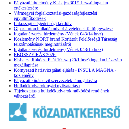
Pályázati hirdetmény Kisbajcs 301/1 hrsz-ú ingatlan
értékesítésére
Vármegyei foglalkoztatási-gazdaságfejlesztési
együttműködések
Lakossági elégedettségi kérdőív
Gipszkarton hulladékudvari átvételének felfüggesztése
Ingatlanárverési hirdetmény (Vének 043/14 hrsz)
Közlemény NORT brand Korlátolt Felelősségű Társaság
felszámolásának megindításáról
Ingatlanárverési hirdetmény (Vének 043/15 hrsz)
EBÖSSZEÍRÁS 2026.
Kisbajcs, Rákóczi F. út 10. sz. (20/1 hrsz) ingatlan házszám
megállapítása
Környezeti hatásvizsgálati eljárás - INSULA MAGNA -
közlemény
Pályázati kiírás civil szervezetek támogatására
Hulladékudvarok nyári nyitvatartása
Tájékoztatás a hulladékudvarok működési rendjének
változásáról