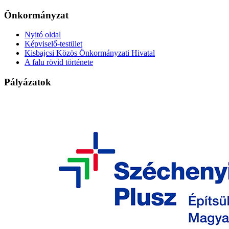
Önkormányzat
Nyitó oldal
Képviselő-testület
Kisbajcsi Közös Önkormányzati Hivatal
A falu rövid története
Pályázatok