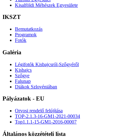
Kisalföldi Méhészek Egyesülete
IKSZT
Bemutatkozás
Programok
Fotók
Galéria
Légifotók Kisbajcsról-Szőgyéről
Kisbajcs
Szőgye
Falunap
Diákok Szlovéniában
Pályázatok - EU
Orvosi rendelő felújítása
TOP-2.1.3-16-GM1-2021-00034
Top1.1.1-15-GM1-2016-00007
Általános közzétételi lista