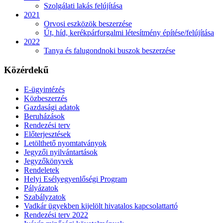
Szolgálati lakás felújítása
2021
Orvosi eszközök beszerzése
Út, híd, kerékpárforgalmi létesítmény építése/felújítása
2022
Tanya és falugondnoki buszok beszerzése
Közérdekű
E-ügyintézés
Közbeszerzés
Gazdasági adatok
Beruházások
Rendezési terv
Előterjesztések
Letölthető nyomtatványok
Jegyzői nyilvántartások
Jegyzőkönyvek
Rendeletek
Helyi Esélyegyenlőségi Program
Pályázatok
Szabályzatok
Vadkár ügyekben kijelölt hivatalos kapcsolattartó
Rendezési terv 2022