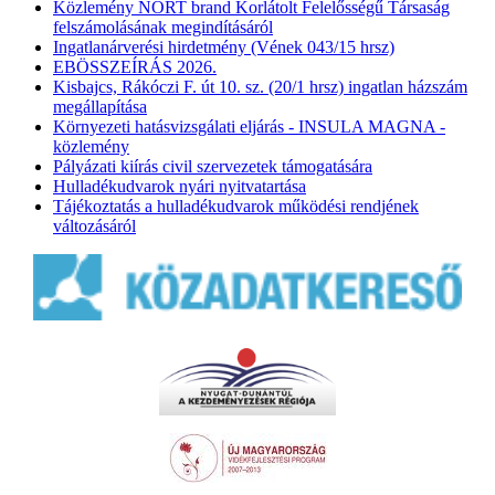
Közlemény NORT brand Korlátolt Felelősségű Társaság
felszámolásának megindításáról
Ingatlanárverési hirdetmény (Vének 043/15 hrsz)
EBÖSSZEÍRÁS 2026.
Kisbajcs, Rákóczi F. út 10. sz. (20/1 hrsz) ingatlan házszám
megállapítása
Környezeti hatásvizsgálati eljárás - INSULA MAGNA -
közlemény
Pályázati kiírás civil szervezetek támogatására
Hulladékudvarok nyári nyitvatartása
Tájékoztatás a hulladékudvarok működési rendjének
változásáról