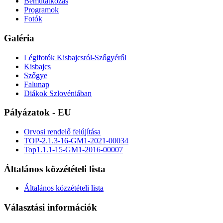
Bemutatkozás
Programok
Fotók
Galéria
Légifotók Kisbajcsról-Szőgyéről
Kisbajcs
Szőgye
Falunap
Diákok Szlovéniában
Pályázatok - EU
Orvosi rendelő felújítása
TOP-2.1.3-16-GM1-2021-00034
Top1.1.1-15-GM1-2016-00007
Általános közzétételi lista
Általános közzétételi lista
Választási információk