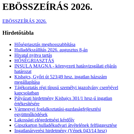
EBÖSSZEÍRÁS 2026.
EBÖSSZEÍRÁS 2026.
Hirdetőtábla
Hőségriasztás meghosszabbítása
Hulladékszállítás 2026. augusztus 8-án
Hivatal nyitva tartás
HŐSÉGRIASZTÁS
INSULA MAGNA - környezeti hatásvizsgálati eljárás
határozat
Kisbajcs, Győri út 523/49 hrsz. ingatlan házszám
megállapítása
Tájékoztatás régi típusú személyi igazolvány cseréjével
kapcsolatban
Pályázati hirdetmény Kisbajcs 301/1 hrsz-ú ingatlan
értékesítésére
Vármegyei foglalkoztatási-gazdaságfejlesztési
együttműködések
Lakossági elégedettségi kérdőív
Gipszkarton hulladékudvari átvételének felfüggesztése
Ingatlanárverési hirdetmény (Vének 043/14 hrsz)