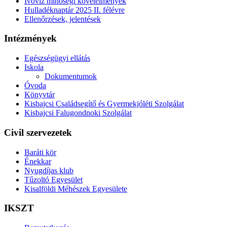
Ivóvíz minőségi követelmények
Hulladéknaptár 2025 II. félévre
Ellenőrzések, jelentések
Intézmények
Egészségügyi ellátás
Iskola
Dokumentumok
Óvoda
Könyvtár
Kisbajcsi Családsegítő és Gyermekjóléti Szolgálat
Kisbajcsi Falugondnoki Szolgálat
Civil szervezetek
Baráti kör
Énekkar
Nyugdíjas klub
Tűzoltó Egyesület
Kisalföldi Méhészek Egyesülete
IKSZT