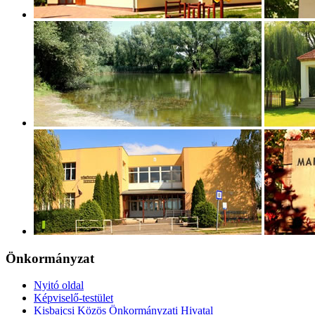
Önkormányzat
Nyitó oldal
Képviselő-testület
Kisbajcsi Közös Önkormányzati Hivatal