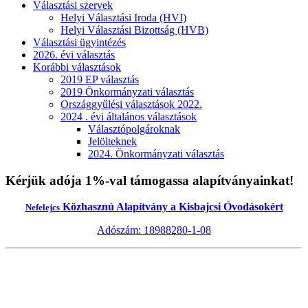
Választási szervek
Helyi Választási Iroda (HVI)
Helyi Választási Bizottság (HVB)
Választási ügyintézés
2026. évi választás
Korábbi választások
2019 EP választás
2019 Önkormányzati választás
Országgyűlési választások 2022.
2024 . évi általános választások
Választópolgároknak
Jelölteknek
2024. Önkormányzati választás
Kérjük adója 1%-val támogassa alapítványainkat!
Közhasznú Alapítvány a Kisbajcsi Óvodásokért
Nefelejcs
Adószám: 18988280-1-08