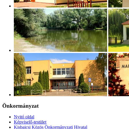
Önkormányzat
Nyitó oldal
Képviselő-testület
Kisbajcsi Közös Önkormányzati Hivatal