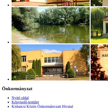
Önkormányzat
Nyitó oldal
Képviselő-testület
Kisbajcsi Közös Önkormányzati Hivatal