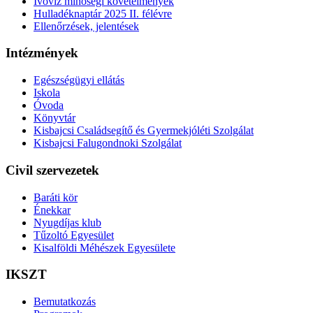
Ivóvíz minőségi követelmények
Hulladéknaptár 2025 II. félévre
Ellenőrzések, jelentések
Intézmények
Egészségügyi ellátás
Iskola
Óvoda
Könyvtár
Kisbajcsi Családsegítő és Gyermekjóléti Szolgálat
Kisbajcsi Falugondnoki Szolgálat
Civil szervezetek
Baráti kör
Énekkar
Nyugdíjas klub
Tűzoltó Egyesület
Kisalföldi Méhészek Egyesülete
IKSZT
Bemutatkozás