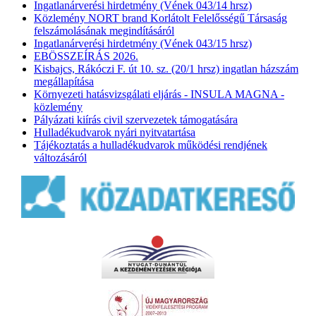
Ingatlanárverési hirdetmény (Vének 043/14 hrsz)
Közlemény NORT brand Korlátolt Felelősségű Társaság
felszámolásának megindításáról
Ingatlanárverési hirdetmény (Vének 043/15 hrsz)
EBÖSSZEÍRÁS 2026.
Kisbajcs, Rákóczi F. út 10. sz. (20/1 hrsz) ingatlan házszám
megállapítása
Környezeti hatásvizsgálati eljárás - INSULA MAGNA -
közlemény
Pályázati kiírás civil szervezetek támogatására
Hulladékudvarok nyári nyitvatartása
Tájékoztatás a hulladékudvarok működési rendjének
változásáról