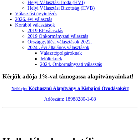
Helyi Választási Iroda (HVI)
Helyi Választási Bizottság (HVB)
Választási ügyintézés
2026. évi választás
Korábbi választások
2019 EP választás
2019 Önkormányzati választás
Országgyűlési választások 2022.
2024 . évi általános választások
Választópolgároknak
Jelölteknek
2024. Önkormányzati választás
Kérjük adója 1%-val támogassa alapítványainkat!
Közhasznú Alapítvány a Kisbajcsi Óvodásokért
Nefelejcs
Adószám: 18988280-1-08