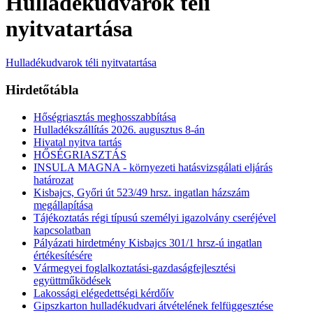
Hulladékudvarok téli
nyitvatartása
Hulladékudvarok téli nyitvatartása
Hirdetőtábla
Hőségriasztás meghosszabbítása
Hulladékszállítás 2026. augusztus 8-án
Hivatal nyitva tartás
HŐSÉGRIASZTÁS
INSULA MAGNA - környezeti hatásvizsgálati eljárás
határozat
Kisbajcs, Győri út 523/49 hrsz. ingatlan házszám
megállapítása
Tájékoztatás régi típusú személyi igazolvány cseréjével
kapcsolatban
Pályázati hirdetmény Kisbajcs 301/1 hrsz-ú ingatlan
értékesítésére
Vármegyei foglalkoztatási-gazdaságfejlesztési
együttműködések
Lakossági elégedettségi kérdőív
Gipszkarton hulladékudvari átvételének felfüggesztése