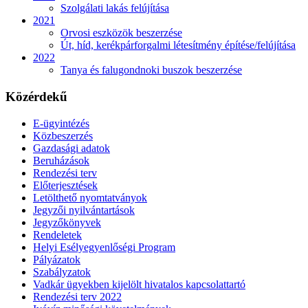
Szolgálati lakás felújítása
2021
Orvosi eszközök beszerzése
Út, híd, kerékpárforgalmi létesítmény építése/felújítása
2022
Tanya és falugondnoki buszok beszerzése
Közérdekű
E-ügyintézés
Közbeszerzés
Gazdasági adatok
Beruházások
Rendezési terv
Előterjesztések
Letölthető nyomtatványok
Jegyzői nyilvántartások
Jegyzőkönyvek
Rendeletek
Helyi Esélyegyenlőségi Program
Pályázatok
Szabályzatok
Vadkár ügyekben kijelölt hivatalos kapcsolattartó
Rendezési terv 2022