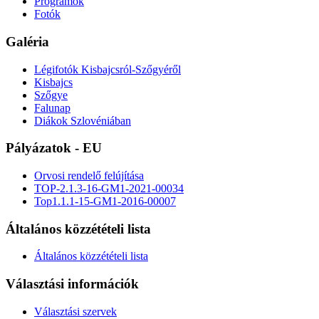
Programok
Fotók
Galéria
Légifotók Kisbajcsról-Szőgyéről
Kisbajcs
Szőgye
Falunap
Diákok Szlovéniában
Pályázatok - EU
Orvosi rendelő felújítása
TOP-2.1.3-16-GM1-2021-00034
Top1.1.1-15-GM1-2016-00007
Általános közzétételi lista
Általános közzétételi lista
Választási információk
Választási szervek