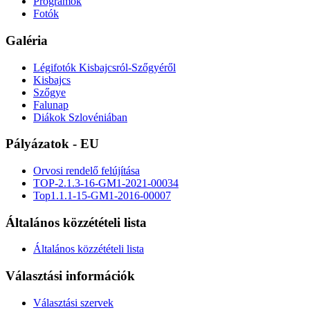
Programok
Fotók
Galéria
Légifotók Kisbajcsról-Szőgyéről
Kisbajcs
Szőgye
Falunap
Diákok Szlovéniában
Pályázatok - EU
Orvosi rendelő felújítása
TOP-2.1.3-16-GM1-2021-00034
Top1.1.1-15-GM1-2016-00007
Általános közzétételi lista
Általános közzétételi lista
Választási információk
Választási szervek