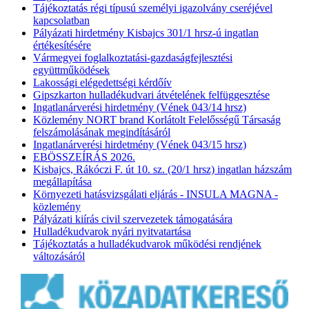
Tájékoztatás régi típusú személyi igazolvány cseréjével
kapcsolatban
Pályázati hirdetmény Kisbajcs 301/1 hrsz-ú ingatlan
értékesítésére
Vármegyei foglalkoztatási-gazdaságfejlesztési
együttműködések
Lakossági elégedettségi kérdőív
Gipszkarton hulladékudvari átvételének felfüggesztése
Ingatlanárverési hirdetmény (Vének 043/14 hrsz)
Közlemény NORT brand Korlátolt Felelősségű Társaság
felszámolásának megindításáról
Ingatlanárverési hirdetmény (Vének 043/15 hrsz)
EBÖSSZEÍRÁS 2026.
Kisbajcs, Rákóczi F. út 10. sz. (20/1 hrsz) ingatlan házszám
megállapítása
Környezeti hatásvizsgálati eljárás - INSULA MAGNA -
közlemény
Pályázati kiírás civil szervezetek támogatására
Hulladékudvarok nyári nyitvatartása
Tájékoztatás a hulladékudvarok működési rendjének
változásáról