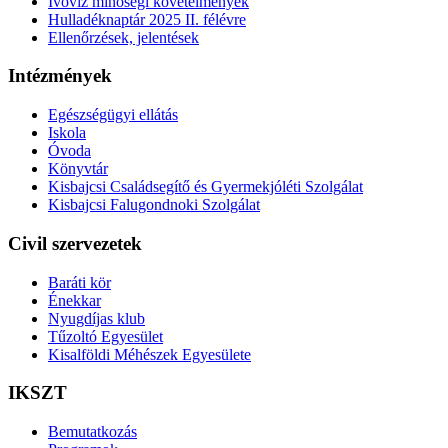
Ivóvíz minőségi követelmények
Hulladéknaptár 2025 II. félévre
Ellenőrzések, jelentések
Intézmények
Egészségügyi ellátás
Iskola
Óvoda
Könyvtár
Kisbajcsi Családsegítő és Gyermekjóléti Szolgálat
Kisbajcsi Falugondnoki Szolgálat
Civil szervezetek
Baráti kör
Énekkar
Nyugdíjas klub
Tűzoltó Egyesület
Kisalföldi Méhészek Egyesülete
IKSZT
Bemutatkozás