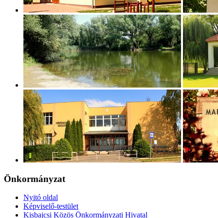
Önkormányzat
Nyitó oldal
Képviselő-testület
Kisbajcsi Közös Önkormányzati Hivatal