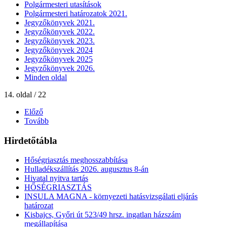
Polgármesteri utasítások
Polgármesteri határozatok 2021.
Jegyzőkönyvek 2021.
Jegyzőkönyvek 2022.
Jegyzőkönyvek 2023.
Jegyzőkönyvek 2024
Jegyzőkönyvek 2025
Jegyzőkönyvek 2026.
Minden oldal
14. oldal / 22
Előző
Tovább
Hirdetőtábla
Hőségriasztás meghosszabbítása
Hulladékszállítás 2026. augusztus 8-án
Hivatal nyitva tartás
HŐSÉGRIASZTÁS
INSULA MAGNA - környezeti hatásvizsgálati eljárás
határozat
Kisbajcs, Győri út 523/49 hrsz. ingatlan házszám
megállapítása