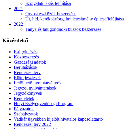
Szolgálati lakás felújítása
2021
Orvosi eszközök beszerzése
Út, híd, kerékpárforgalmi létesítmény építése/felújítása
2022
Tanya és falugondnoki buszok beszerzése
Közérdekű
E-ügyintézés
Közbeszerzés
Gazdasági adatok
Beruházások
Rendezési terv
Előterjesztések
Letölthető nyomtatványok
Jegyzői nyilvántartások
Jegyzőkönyvek
Rendeletek
Helyi Esélyegyenlőségi Program
Pályázatok
Szabályzatok
Vadkár ügyekben kijelölt hivatalos kapcsolattartó
Rendezési terv 2022