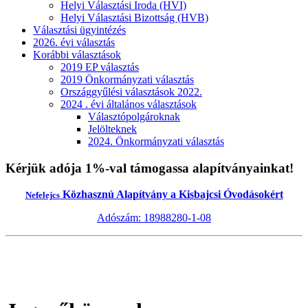
Helyi Választási Iroda (HVI)
Helyi Választási Bizottság (HVB)
Választási ügyintézés
2026. évi választás
Korábbi választások
2019 EP választás
2019 Önkormányzati választás
Országgyűlési választások 2022.
2024 . évi általános választások
Választópolgároknak
Jelölteknek
2024. Önkormányzati választás
Kérjük adója 1%-val támogassa alapítványainkat!
Közhasznú Alapítvány a Kisbajcsi Óvodásokért
Nefelejcs
Adószám: 18988280-1-08