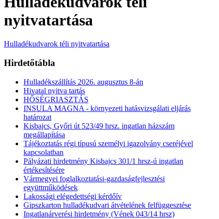
Hulladékudvarok téli
nyitvatartása
Hulladékudvarok téli nyitvatartása
Hirdetőtábla
Hulladékszállítás 2026. augusztus 8-án
Hivatal nyitva tartás
HŐSÉGRIASZTÁS
INSULA MAGNA - környezeti hatásvizsgálati eljárás
határozat
Kisbajcs, Győri út 523/49 hrsz. ingatlan házszám
megállapítása
Tájékoztatás régi típusú személyi igazolvány cseréjével
kapcsolatban
Pályázati hirdetmény Kisbajcs 301/1 hrsz-ú ingatlan
értékesítésére
Vármegyei foglalkoztatási-gazdaságfejlesztési
együttműködések
Lakossági elégedettségi kérdőív
Gipszkarton hulladékudvari átvételének felfüggesztése
Ingatlanárverési hirdetmény (Vének 043/14 hrsz)