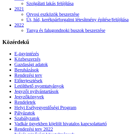
Szolgálati lakás felújítása
2021
Orvosi eszközök beszerzése
Út, híd, kerékpárforgalmi létesítmény építése/felújítása
2022
Tanya és falugondnoki buszok beszerzése
Közérdekű
E-ügyintézés
Közbeszerzés
Gazdasági adatok
Beruházások
Rendezési terv
Előterjesztések
Letölthető nyomtatványok
Jegyzői nyilvántartások
Jegyzőkönyvek
Rendeletek
Helyi Esélyegyenlőségi Program
Pályázatok
Szabályzatok
Vadkár ügyekben kijelölt hivatalos kapcsolattartó
Rendezési terv 2022