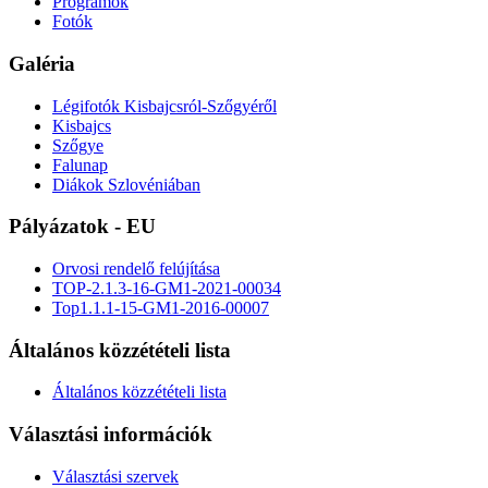
Programok
Fotók
Galéria
Légifotók Kisbajcsról-Szőgyéről
Kisbajcs
Szőgye
Falunap
Diákok Szlovéniában
Pályázatok - EU
Orvosi rendelő felújítása
TOP-2.1.3-16-GM1-2021-00034
Top1.1.1-15-GM1-2016-00007
Általános közzétételi lista
Általános közzétételi lista
Választási információk
Választási szervek