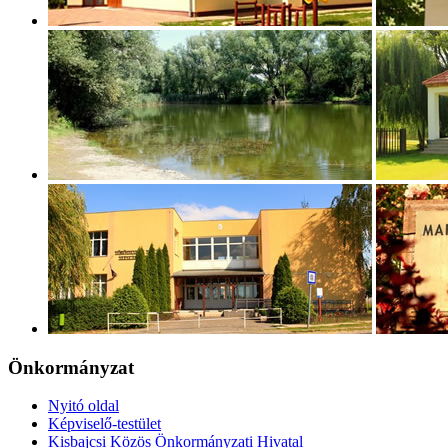
Önkormányzat
Nyitó oldal
Képviselő-testület
Kisbajcsi Közös Önkormányzati Hivatal