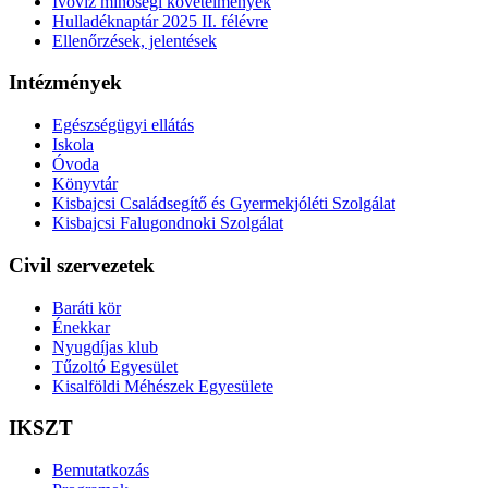
Ivóvíz minőségi követelmények
Hulladéknaptár 2025 II. félévre
Ellenőrzések, jelentések
Intézmények
Egészségügyi ellátás
Iskola
Óvoda
Könyvtár
Kisbajcsi Családsegítő és Gyermekjóléti Szolgálat
Kisbajcsi Falugondnoki Szolgálat
Civil szervezetek
Baráti kör
Énekkar
Nyugdíjas klub
Tűzoltó Egyesület
Kisalföldi Méhészek Egyesülete
IKSZT
Bemutatkozás