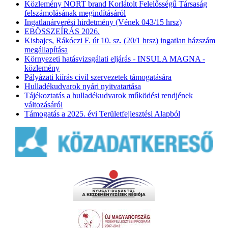
Közlemény NORT brand Korlátolt Felelősségű Társaság
felszámolásának megindításáról
Ingatlanárverési hirdetmény (Vének 043/15 hrsz)
EBÖSSZEÍRÁS 2026.
Kisbajcs, Rákóczi F. út 10. sz. (20/1 hrsz) ingatlan házszám
megállapítása
Környezeti hatásvizsgálati eljárás - INSULA MAGNA -
közlemény
Pályázati kiírás civil szervezetek támogatására
Hulladékudvarok nyári nyitvatartása
Tájékoztatás a hulladékudvarok működési rendjének
változásáról
Támogatás a 2025. évi Területfejlesztési Alapból