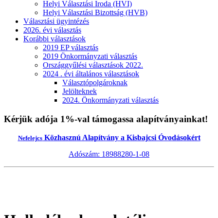
Helyi Választási Iroda (HVI)
Helyi Választási Bizottság (HVB)
Választási ügyintézés
2026. évi választás
Korábbi választások
2019 EP választás
2019 Önkormányzati választás
Országgyűlési választások 2022.
2024 . évi általános választások
Választópolgároknak
Jelölteknek
2024. Önkormányzati választás
Kérjük adója 1%-val támogassa alapítványainkat!
Közhasznú Alapítvány a Kisbajcsi Óvodásokért
Nefelejcs
Adószám: 18988280-1-08