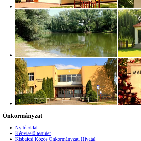
Önkormányzat
Nyitó oldal
Képviselő-testület
Kisbajcsi Közös Önkormányzati Hivatal