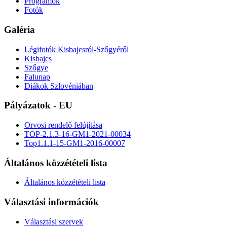
Programok
Fotók
Galéria
Légifotók Kisbajcsról-Szőgyéről
Kisbajcs
Szőgye
Falunap
Diákok Szlovéniában
Pályázatok - EU
Orvosi rendelő felújítása
TOP-2.1.3-16-GM1-2021-00034
Top1.1.1-15-GM1-2016-00007
Általános közzétételi lista
Általános közzétételi lista
Választási információk
Választási szervek