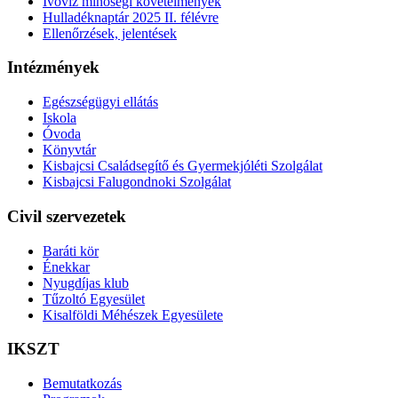
Ivóvíz minőségi követelmények
Hulladéknaptár 2025 II. félévre
Ellenőrzések, jelentések
Intézmények
Egészségügyi ellátás
Iskola
Óvoda
Könyvtár
Kisbajcsi Családsegítő és Gyermekjóléti Szolgálat
Kisbajcsi Falugondnoki Szolgálat
Civil szervezetek
Baráti kör
Énekkar
Nyugdíjas klub
Tűzoltó Egyesület
Kisalföldi Méhészek Egyesülete
IKSZT
Bemutatkozás