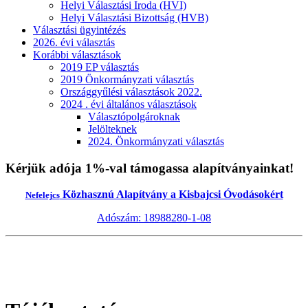
Helyi Választási Iroda (HVI)
Helyi Választási Bizottság (HVB)
Választási ügyintézés
2026. évi választás
Korábbi választások
2019 EP választás
2019 Önkormányzati választás
Országgyűlési választások 2022.
2024 . évi általános választások
Választópolgároknak
Jelölteknek
2024. Önkormányzati választás
Kérjük adója 1%-val támogassa alapítványainkat!
Közhasznú Alapítvány a Kisbajcsi Óvodásokért
Nefelejcs
Adószám: 18988280-1-08