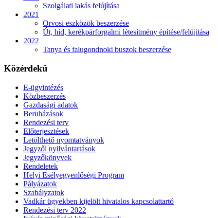
Szolgálati lakás felújítása
2021
Orvosi eszközök beszerzése
Út, híd, kerékpárforgalmi létesítmény építése/felújítása
2022
Tanya és falugondnoki buszok beszerzése
Közérdekű
E-ügyintézés
Közbeszerzés
Gazdasági adatok
Beruházások
Rendezési terv
Előterjesztések
Letölthető nyomtatványok
Jegyzői nyilvántartások
Jegyzőkönyvek
Rendeletek
Helyi Esélyegyenlőségi Program
Pályázatok
Szabályzatok
Vadkár ügyekben kijelölt hivatalos kapcsolattartó
Rendezési terv 2022