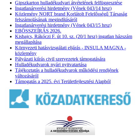
Gipszkarton hulladékudvari átvételének felfüggesztése
Ingatlanárverési hirdetmény (Vének 043/14 hrsz)
Közlemény NORT brand Korlátolt Felelősségű Társaság
felszámolásának megindításáról
Ingatlanárverési hirdetmény (Vének 043/15 hrsz)
EBÖSSZEÍRÁS 2026.
Kisbajcs, Rákóczi F. út 10. sz. (20/1 hrsz) ingatlan házszám
megállapítása
Környezeti hatásvizsgálati eljárás - INSULA MAGNA -
közlemény
Pályázati kiírás civil szervezetek támogatására
Hulladékudvarok nyári nyitvatartása
Tájékoztatás a hulladékudvarok működési rendjének
változásáról
Támogatás a 2025. évi Területfejlesztési Alapból