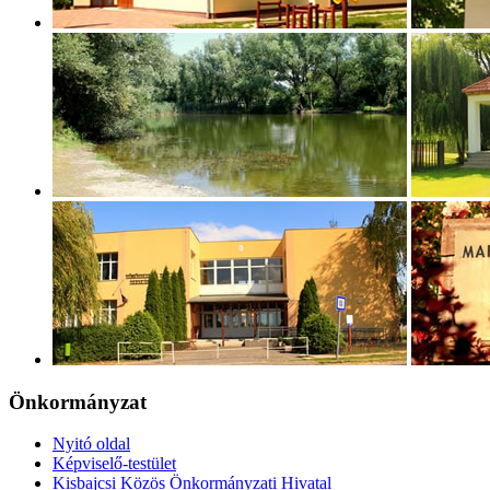
Önkormányzat
Nyitó oldal
Képviselő-testület
Kisbajcsi Közös Önkormányzati Hivatal