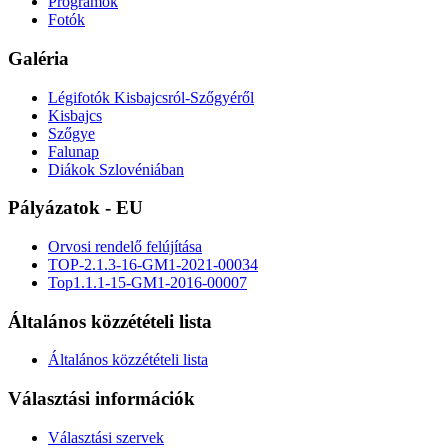
Programok
Fotók
Galéria
Légifotók Kisbajcsról-Szőgyéről
Kisbajcs
Szőgye
Falunap
Diákok Szlovéniában
Pályázatok - EU
Orvosi rendelő felújítása
TOP-2.1.3-16-GM1-2021-00034
Top1.1.1-15-GM1-2016-00007
Általános közzétételi lista
Általános közzétételi lista
Választási információk
Választási szervek