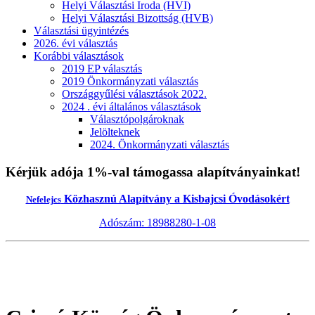
Helyi Választási Iroda (HVI)
Helyi Választási Bizottság (HVB)
Választási ügyintézés
2026. évi választás
Korábbi választások
2019 EP választás
2019 Önkormányzati választás
Országgyűlési választások 2022.
2024 . évi általános választások
Választópolgároknak
Jelölteknek
2024. Önkormányzati választás
Kérjük adója 1%-val támogassa alapítványainkat!
Közhasznú Alapítvány a Kisbajcsi Óvodásokért
Nefelejcs
Adószám: 18988280-1-08