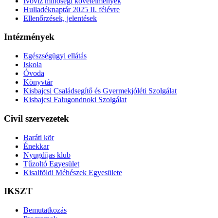
Ivóvíz minőségi követelmények
Hulladéknaptár 2025 II. félévre
Ellenőrzések, jelentések
Intézmények
Egészségügyi ellátás
Iskola
Óvoda
Könyvtár
Kisbajcsi Családsegítő és Gyermekjóléti Szolgálat
Kisbajcsi Falugondnoki Szolgálat
Civil szervezetek
Baráti kör
Énekkar
Nyugdíjas klub
Tűzoltó Egyesület
Kisalföldi Méhészek Egyesülete
IKSZT
Bemutatkozás