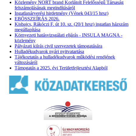
Közlemény NORT brand Korlátolt Felelősségű Társaság
felszámolásának megindításáról
Ingatlanárverési hirdetmény (Vének 043/15 hrsz)
EBÖSSZEÍRÁS 2026.
Kisbajcs, Rákóczi F. út 10. sz. (20/1 hrsz) ingatlan házszám
megállapítása
Környezeti hatásvizsgálati eljárás - INSULA MAGNA -
közlemény
Pályázati kiírás civil szervezetek támogatására
Hulladékudvarok nyári nyitvatartása
Tájékoztatás a hulladékudvarok működési rendjének
változásáról
Támogatás a 2025. évi Területfejlesztési Alapból