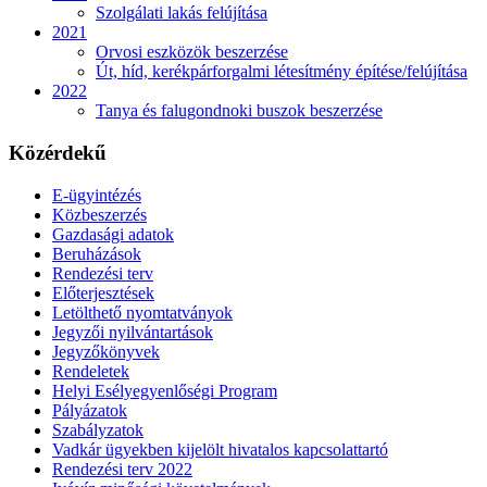
Szolgálati lakás felújítása
2021
Orvosi eszközök beszerzése
Út, híd, kerékpárforgalmi létesítmény építése/felújítása
2022
Tanya és falugondnoki buszok beszerzése
Közérdekű
E-ügyintézés
Közbeszerzés
Gazdasági adatok
Beruházások
Rendezési terv
Előterjesztések
Letölthető nyomtatványok
Jegyzői nyilvántartások
Jegyzőkönyvek
Rendeletek
Helyi Esélyegyenlőségi Program
Pályázatok
Szabályzatok
Vadkár ügyekben kijelölt hivatalos kapcsolattartó
Rendezési terv 2022