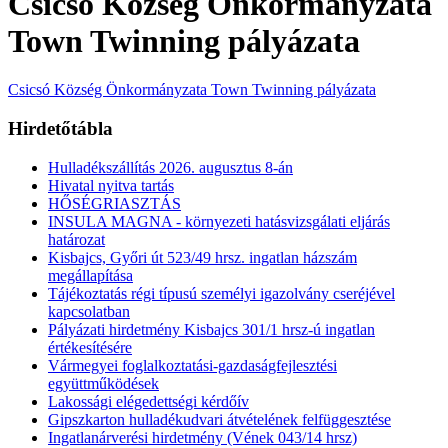
Csicsó Község Önkormányzata
Town Twinning pályázata
Csicsó Község Önkormányzata Town Twinning pályázata
Hirdetőtábla
Hulladékszállítás 2026. augusztus 8-án
Hivatal nyitva tartás
HŐSÉGRIASZTÁS
INSULA MAGNA - környezeti hatásvizsgálati eljárás
határozat
Kisbajcs, Győri út 523/49 hrsz. ingatlan házszám
megállapítása
Tájékoztatás régi típusú személyi igazolvány cseréjével
kapcsolatban
Pályázati hirdetmény Kisbajcs 301/1 hrsz-ú ingatlan
értékesítésére
Vármegyei foglalkoztatási-gazdaságfejlesztési
együttműködések
Lakossági elégedettségi kérdőív
Gipszkarton hulladékudvari átvételének felfüggesztése
Ingatlanárverési hirdetmény (Vének 043/14 hrsz)