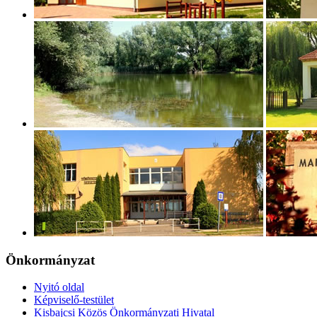
Önkormányzat
Nyitó oldal
Képviselő-testület
Kisbajcsi Közös Önkormányzati Hivatal