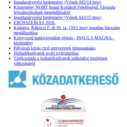
Ingatlanárverési hirdetmény (Vének 043/14 hrsz)
Közlemény NORT brand Korlátolt Felelősségű Társaság
felszámolásának megindításáról
Ingatlanárverési hirdetmény (Vének 043/15 hrsz)
EBÖSSZEÍRÁS 2026.
Kisbajcs, Rákóczi F. út 10. sz. (20/1 hrsz) ingatlan házszám
megállapítása
Környezeti hatásvizsgálati eljárás - INSULA MAGNA -
közlemény
Pályázati kiírás civil szervezetek támogatására
Hulladékudvarok nyári nyitvatartása
Tájékoztatás a hulladékudvarok működési rendjének
változásáról