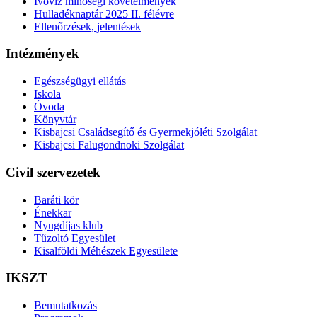
Ivóvíz minőségi követelmények
Hulladéknaptár 2025 II. félévre
Ellenőrzések, jelentések
Intézmények
Egészségügyi ellátás
Iskola
Óvoda
Könyvtár
Kisbajcsi Családsegítő és Gyermekjóléti Szolgálat
Kisbajcsi Falugondnoki Szolgálat
Civil szervezetek
Baráti kör
Énekkar
Nyugdíjas klub
Tűzoltó Egyesület
Kisalföldi Méhészek Egyesülete
IKSZT
Bemutatkozás