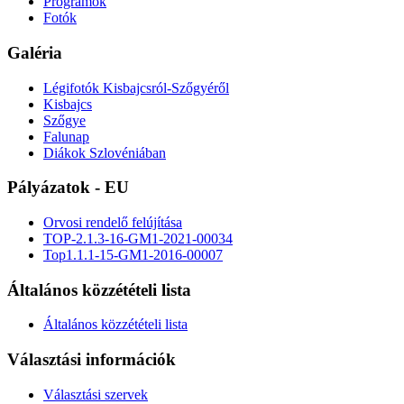
Programok
Fotók
Galéria
Légifotók Kisbajcsról-Szőgyéről
Kisbajcs
Szőgye
Falunap
Diákok Szlovéniában
Pályázatok - EU
Orvosi rendelő felújítása
TOP-2.1.3-16-GM1-2021-00034
Top1.1.1-15-GM1-2016-00007
Általános közzétételi lista
Általános közzétételi lista
Választási információk
Választási szervek