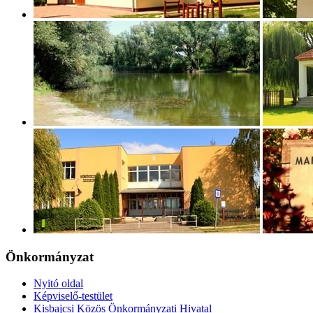
Önkormányzat
Nyitó oldal
Képviselő-testület
Kisbajcsi Közös Önkormányzati Hivatal