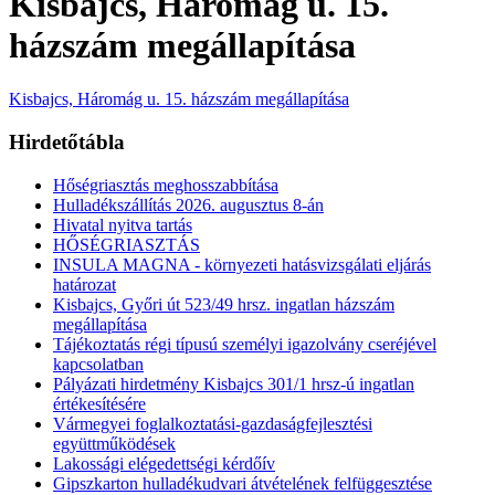
Kisbajcs, Háromág u. 15.
házszám megállapítása
Kisbajcs, Háromág u. 15. házszám megállapítása
Hirdetőtábla
Hőségriasztás meghosszabbítása
Hulladékszállítás 2026. augusztus 8-án
Hivatal nyitva tartás
HŐSÉGRIASZTÁS
INSULA MAGNA - környezeti hatásvizsgálati eljárás
határozat
Kisbajcs, Győri út 523/49 hrsz. ingatlan házszám
megállapítása
Tájékoztatás régi típusú személyi igazolvány cseréjével
kapcsolatban
Pályázati hirdetmény Kisbajcs 301/1 hrsz-ú ingatlan
értékesítésére
Vármegyei foglalkoztatási-gazdaságfejlesztési
együttműködések
Lakossági elégedettségi kérdőív
Gipszkarton hulladékudvari átvételének felfüggesztése