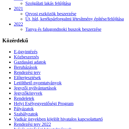
Szolgálati lakás felújítása
2021
Orvosi eszközök beszerzése
Út, híd, kerékpárforgalmi létesítmény építése/felújítása
2022
Tanya és falugondnoki buszok beszerzése
Közérdekű
E-ügyintézés
Közbeszerzés
Gazdasági adatok
Beruházások
Rendezési terv
Előterjesztések
Letölthető nyomtatványok
Jegyzői nyilvántartások
Jegyzőkönyvek
Rendeletek
Helyi Esélyegyenlőségi Program
Pályázatok
Szabályzatok
Vadkár ügyekben kijelölt hivatalos kapcsolattartó
Rendezési terv 2022