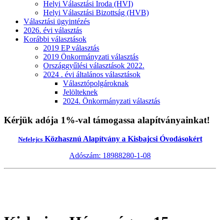
Helyi Választási Iroda (HVI)
Helyi Választási Bizottság (HVB)
Választási ügyintézés
2026. évi választás
Korábbi választások
2019 EP választás
2019 Önkormányzati választás
Országgyűlési választások 2022.
2024 . évi általános választások
Választópolgároknak
Jelölteknek
2024. Önkormányzati választás
Kérjük adója 1%-val támogassa alapítványainkat!
Közhasznú Alapítvány a Kisbajcsi Óvodásokért
Nefelejcs
Adószám: 18988280-1-08