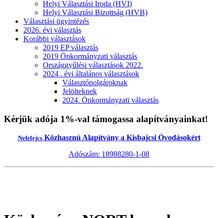
Helyi Választási Iroda (HVI)
Helyi Választási Bizottság (HVB)
Választási ügyintézés
2026. évi választás
Korábbi választások
2019 EP választás
2019 Önkormányzati választás
Országgyűlési választások 2022.
2024 . évi általános választások
Választópolgároknak
Jelölteknek
2024. Önkormányzati választás
Kérjük adója 1%-val támogassa alapítványainkat!
Közhasznú Alapítvány a Kisbajcsi Óvodásokért
Nefelejcs
Adószám: 18988280-1-08