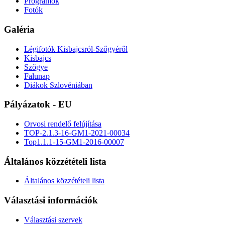
Programok
Fotók
Galéria
Légifotók Kisbajcsról-Szőgyéről
Kisbajcs
Szőgye
Falunap
Diákok Szlovéniában
Pályázatok - EU
Orvosi rendelő felújítása
TOP-2.1.3-16-GM1-2021-00034
Top1.1.1-15-GM1-2016-00007
Általános közzétételi lista
Általános közzétételi lista
Választási információk
Választási szervek