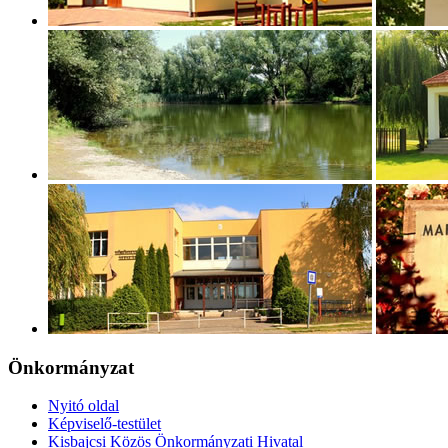
Önkormányzat
Nyitó oldal
Képviselő-testület
Kisbajcsi Közös Önkormányzati Hivatal