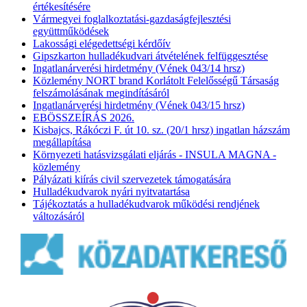
értékesítésére
Vármegyei foglalkoztatási-gazdaságfejlesztési
együttműködések
Lakossági elégedettségi kérdőív
Gipszkarton hulladékudvari átvételének felfüggesztése
Ingatlanárverési hirdetmény (Vének 043/14 hrsz)
Közlemény NORT brand Korlátolt Felelősségű Társaság
felszámolásának megindításáról
Ingatlanárverési hirdetmény (Vének 043/15 hrsz)
EBÖSSZEÍRÁS 2026.
Kisbajcs, Rákóczi F. út 10. sz. (20/1 hrsz) ingatlan házszám
megállapítása
Környezeti hatásvizsgálati eljárás - INSULA MAGNA -
közlemény
Pályázati kiírás civil szervezetek támogatására
Hulladékudvarok nyári nyitvatartása
Tájékoztatás a hulladékudvarok működési rendjének
változásáról