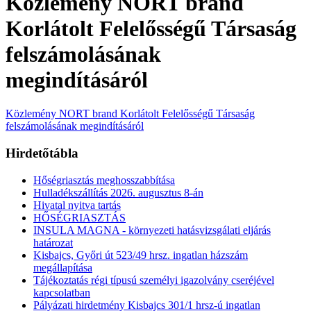
Közlemény NORT brand
Korlátolt Felelősségű Társaság
felszámolásának
megindításáról
Közlemény NORT brand Korlátolt Felelősségű Társaság
felszámolásának megindításáról
Hirdetőtábla
Hőségriasztás meghosszabbítása
Hulladékszállítás 2026. augusztus 8-án
Hivatal nyitva tartás
HŐSÉGRIASZTÁS
INSULA MAGNA - környezeti hatásvizsgálati eljárás
határozat
Kisbajcs, Győri út 523/49 hrsz. ingatlan házszám
megállapítása
Tájékoztatás régi típusú személyi igazolvány cseréjével
kapcsolatban
Pályázati hirdetmény Kisbajcs 301/1 hrsz-ú ingatlan