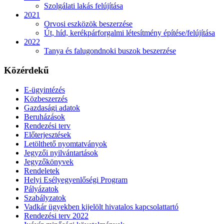
Szolgálati lakás felújítása
2021
Orvosi eszközök beszerzése
Út, híd, kerékpárforgalmi létesítmény építése/felújítása
2022
Tanya és falugondnoki buszok beszerzése
Közérdekű
E-ügyintézés
Közbeszerzés
Gazdasági adatok
Beruházások
Rendezési terv
Előterjesztések
Letölthető nyomtatványok
Jegyzői nyilvántartások
Jegyzőkönyvek
Rendeletek
Helyi Esélyegyenlőségi Program
Pályázatok
Szabályzatok
Vadkár ügyekben kijelölt hivatalos kapcsolattartó
Rendezési terv 2022