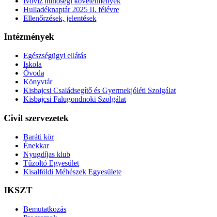
Ivóvíz minőségi követelmények
Hulladéknaptár 2025 II. félévre
Ellenőrzések, jelentések
Intézmények
Egészségügyi ellátás
Iskola
Óvoda
Könyvtár
Kisbajcsi Családsegítő és Gyermekjóléti Szolgálat
Kisbajcsi Falugondnoki Szolgálat
Civil szervezetek
Baráti kör
Énekkar
Nyugdíjas klub
Tűzoltó Egyesület
Kisalföldi Méhészek Egyesülete
IKSZT
Bemutatkozás