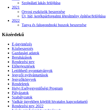
Szolgálati lakás felújítása
2021
Orvosi eszközök beszerzése
Út, híd, kerékpárforgalmi létesítmény építése/felújítása
2022
Tanya és falugondnoki buszok beszerzése
Közérdekű
E-ügyintézés
Közbeszerzés
Gazdasági adatok
Beruházások
Rendezési terv
Előterjesztések
Letölthető nyomtatványok
Jegyzői nyilvántartások
Jegyzőkönyvek
Rendeletek
Helyi Esélyegyenlőségi Program
Pályázatok
Szabályzatok
Vadkár ügyekben kijelölt hivatalos kapcsolattartó
Rendezési terv 2022