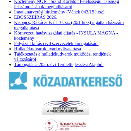
Közlemény NORT brand Korlátolt Felelősségű Társaság
felszámolásának megindításáról
Ingatlanárverési hirdetmény (Vének 043/15 hrsz)
EBÖSSZEÍRÁS 2026.
Kisbajcs, Rákóczi F. út 10. sz. (20/1 hrsz) ingatlan házszám
megállapítása
Környezeti hatásvizsgálati eljárás - INSULA MAGNA -
közlemény
Pályázati kiírás civil szervezetek támogatására
Hulladékudvarok nyári nyitvatartása
Tájékoztatás a hulladékudvarok működési rendjének
változásáról
Támogatás a 2025. évi Területfejlesztési Alapból