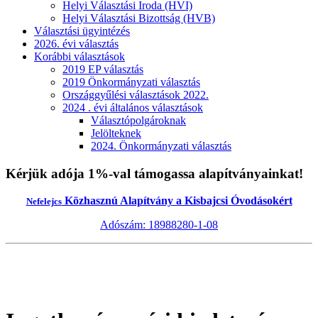
Helyi Választási Iroda (HVI)
Helyi Választási Bizottság (HVB)
Választási ügyintézés
2026. évi választás
Korábbi választások
2019 EP választás
2019 Önkormányzati választás
Országgyűlési választások 2022.
2024 . évi általános választások
Választópolgároknak
Jelölteknek
2024. Önkormányzati választás
Kérjük adója 1%-val támogassa alapítványainkat!
Közhasznú Alapítvány a Kisbajcsi Óvodásokért
Nefelejcs
Adószám: 18988280-1-08