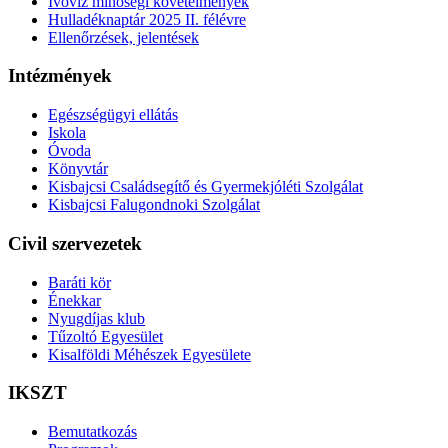
Ivóvíz minőségi követelmények
Hulladéknaptár 2025 II. félévre
Ellenőrzések, jelentések
Intézmények
Egészségügyi ellátás
Iskola
Óvoda
Könyvtár
Kisbajcsi Családsegítő és Gyermekjóléti Szolgálat
Kisbajcsi Falugondnoki Szolgálat
Civil szervezetek
Baráti kör
Énekkar
Nyugdíjas klub
Tűzoltó Egyesület
Kisalföldi Méhészek Egyesülete
IKSZT
Bemutatkozás