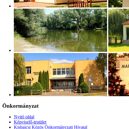
Önkormányzat
Nyitó oldal
Képviselő-testület
Kisbajcsi Közös Önkormányzati Hivatal