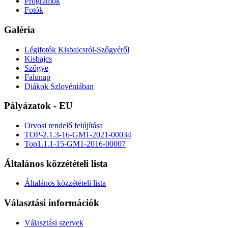
Programok
Fotók
Galéria
Légifotók Kisbajcsról-Szőgyéről
Kisbajcs
Szőgye
Falunap
Diákok Szlovéniában
Pályázatok - EU
Orvosi rendelő felújítása
TOP-2.1.3-16-GM1-2021-00034
Top1.1.1-15-GM1-2016-00007
Általános közzétételi lista
Általános közzétételi lista
Választási információk
Választási szervek