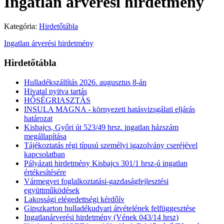
Ingatlan árverési hirdetmény
Kategória:
Hirdetőtábla
Ingatlan árverési hirdetmény
Hirdetőtábla
Hulladékszállítás 2026. augusztus 8-án
Hivatal nyitva tartás
HŐSÉGRIASZTÁS
INSULA MAGNA - környezeti hatásvizsgálati eljárás
határozat
Kisbajcs, Győri út 523/49 hrsz. ingatlan házszám
megállapítása
Tájékoztatás régi típusú személyi igazolvány cseréjével
kapcsolatban
Pályázati hirdetmény Kisbajcs 301/1 hrsz-ú ingatlan
értékesítésére
Vármegyei foglalkoztatási-gazdaságfejlesztési
együttműködések
Lakossági elégedettségi kérdőív
Gipszkarton hulladékudvari átvételének felfüggesztése
Ingatlanárverési hirdetmény (Vének 043/14 hrsz)