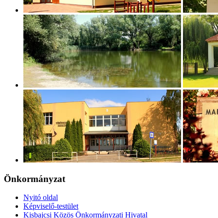
Önkormányzat
Nyitó oldal
Képviselő-testület
Kisbajcsi Közös Önkormányzati Hivatal