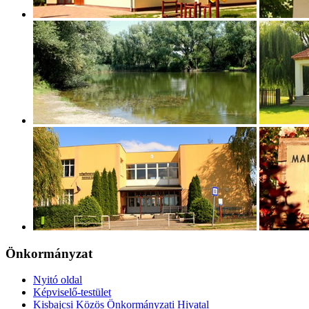
Önkormányzat
Nyitó oldal
Képviselő-testület
Kisbajcsi Közös Önkormányzati Hivatal