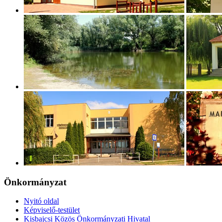
Önkormányzat
Nyitó oldal
Képviselő-testület
Kisbajcsi Közös Önkormányzati Hivatal