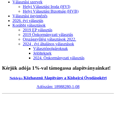
Választási szervek
Helyi Választási Iroda (HVI)
Helyi Választási Bizottság (HVB)
Választási ügyintézés
2026. évi választás
Korábbi választások
2019 EP választás
2019 Önkormányzati választás
Országgyűlési választások 2022.
2024 . évi általános választások
Választópolgároknak
Jelölteknek
2024. Önkormányzati választás
Kérjük adója 1%-val támogassa alapítványainkat!
Közhasznú Alapítvány a Kisbajcsi Óvodásokért
Nefelejcs
Adószám: 18988280-1-08