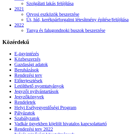
Szolgálati lakás felújítása
2021
Orvosi eszközök beszerzése
Út, híd, kerékpárforgalmi létesítmény építése/felújítása
2022
Tanya és falugondnoki buszok beszerzése
Közérdekű
E-ügyintézés
Közbeszerzés
Gazdasági adatok
Beruházások
Rendezési terv
Előterjesztések
Letölthető nyomtatványok
Jegyzői nyilvántartások
Jegyzőkönyvek
Rendeletek
Helyi Esélyegyenlőségi Program
Pályázatok
Szabályzatok
Vadkár ügyekben kijelölt hivatalos kapcsolattartó
Rendezési terv 2022