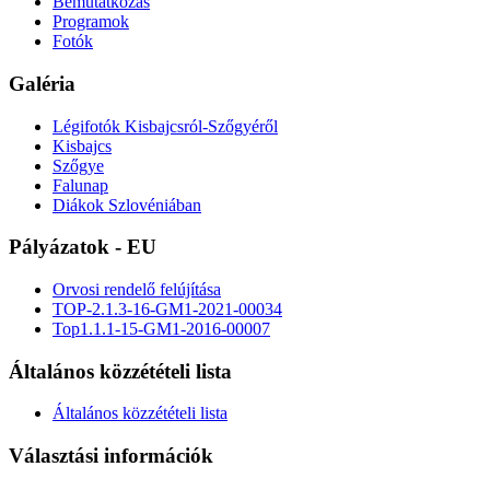
Bemutatkozás
Programok
Fotók
Galéria
Légifotók Kisbajcsról-Szőgyéről
Kisbajcs
Szőgye
Falunap
Diákok Szlovéniában
Pályázatok - EU
Orvosi rendelő felújítása
TOP-2.1.3-16-GM1-2021-00034
Top1.1.1-15-GM1-2016-00007
Általános közzétételi lista
Általános közzétételi lista
Választási információk