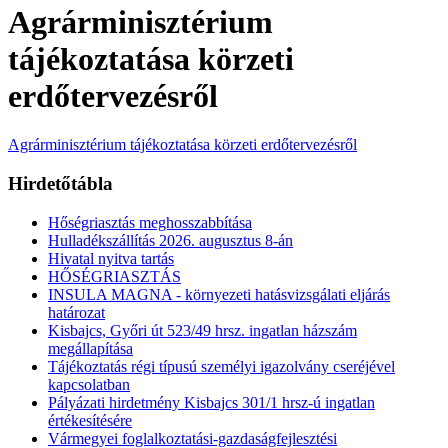
Agrárminisztérium
tájékoztatása körzeti
erdőtervezésről
Agrárminisztérium tájékoztatása körzeti erdőtervezésről
Hirdetőtábla
Hőségriasztás meghosszabbítása
Hulladékszállítás 2026. augusztus 8-án
Hivatal nyitva tartás
HŐSÉGRIASZTÁS
INSULA MAGNA - környezeti hatásvizsgálati eljárás
határozat
Kisbajcs, Győri út 523/49 hrsz. ingatlan házszám
megállapítása
Tájékoztatás régi típusú személyi igazolvány cseréjével
kapcsolatban
Pályázati hirdetmény Kisbajcs 301/1 hrsz-ú ingatlan
értékesítésére
Vármegyei foglalkoztatási-gazdaságfejlesztési