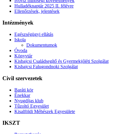
Ivóvíz minőségi követelmények
Hulladéknaptár 2025 II. félévre
Ellenőrzések, jelentések
Intézmények
Egészségügyi ellátás
Iskola
Dokumentumok
Óvoda
Könyvtár
Kisbajcsi Családsegítő és Gyermekjóléti Szolgálat
Kisbajcsi Falugondnoki Szolgálat
Civil szervezetek
Baráti kör
Énekkar
Nyugdíjas klub
Tűzoltó Egyesület
Kisalföldi Méhészek Egyesülete
IKSZT