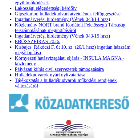
együttműködések
Lakossági elégedettségi kérdőív
Gipszkarton hulladékudvari átvételének felfüggesztése
Ingatlanárverési hirdetmény (Vének 043/14 hrsz)
Közlemény NORT brand Korlátolt Felelősségű Társaság
felszámolásának megindításáról
Ingatlanárverési hirdetmény (Vének 043/15 hrsz)
EBÖSSZEÍRÁS 2026.
Kisbajcs, Rákóczi F. út 10. sz. (20/1 hrsz) ingatlan házszám
megállapítása
Környezeti hatásvizsgálati eljárás - INSULA MAGNA -
közlemény
Pályázati kiírás civil szervezetek támogatására
Hulladékudvarok nyári nyitvatartása
Tájékoztatás a hulladékudvarok működési rendjének
változásáról