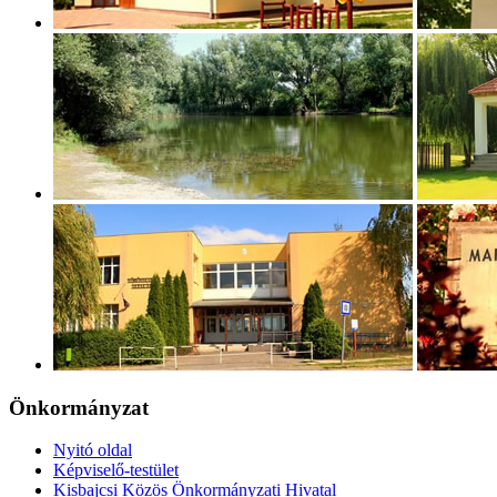
Önkormányzat
Nyitó oldal
Képviselő-testület
Kisbajcsi Közös Önkormányzati Hivatal