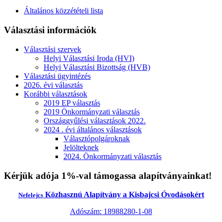
Általános közzétételi lista
Választási információk
Választási szervek
Helyi Választási Iroda (HVI)
Helyi Választási Bizottság (HVB)
Választási ügyintézés
2026. évi választás
Korábbi választások
2019 EP választás
2019 Önkormányzati választás
Országgyűlési választások 2022.
2024 . évi általános választások
Választópolgároknak
Jelölteknek
2024. Önkormányzati választás
Kérjük adója 1%-val támogassa alapítványainkat!
Közhasznú Alapítvány a Kisbajcsi Óvodásokért
Nefelejcs
Adószám: 18988280-1-08