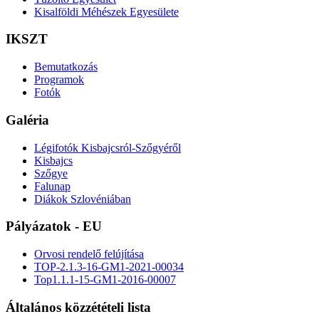
Kisalföldi Méhészek Egyesülete
IKSZT
Bemutatkozás
Programok
Fotók
Galéria
Légifotók Kisbajcsról-Szőgyéről
Kisbajcs
Szőgye
Falunap
Diákok Szlovéniában
Pályázatok - EU
Orvosi rendelő felújítása
TOP-2.1.3-16-GM1-2021-00034
Top1.1.1-15-GM1-2016-00007
Általános közzétételi lista