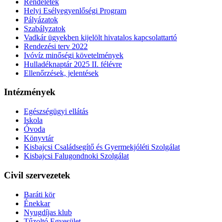
Rendeletek
Helyi Esélyegyenlőségi Program
Pályázatok
Szabályzatok
Vadkár ügyekben kijelölt hivatalos kapcsolattartó
Rendezési terv 2022
Ivóvíz minőségi követelmények
Hulladéknaptár 2025 II. félévre
Ellenőrzések, jelentések
Intézmények
Egészségügyi ellátás
Iskola
Óvoda
Könyvtár
Kisbajcsi Családsegítő és Gyermekjóléti Szolgálat
Kisbajcsi Falugondnoki Szolgálat
Civil szervezetek
Baráti kör
Énekkar
Nyugdíjas klub
Tűzoltó Egyesület