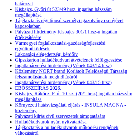
határozat
Kisbajcs, Győri út 523/49 hrsz. ingatlan házszám
megállapítása
Tájékoztatás régi típusú személyi igazolvány cseréjével
kapcsolatban
Pályázati hirdetmény Kisbajcs 301/1 hrsz-ú ingatlan
értékesítésére
Vármegyei foglalkoztatási-gazdaságfejlesztési
együttműködések
Lakossági elégedettségi kérdőív
Gipszkarton hulladékudvari átvételének felfüggesztése
Ingatlanárverési hirdetmény (Vének 043/14 hrsz)
Közlemény NORT brand Korlátolt Felelősségű Társaság
felszámolásának megindításáról
Ingatlanárverési hirdetmény (Vének 043/15 hrsz)
EBÖSSZEÍRÁS 2026.
Kisbajcs, Rákóczi F. út 10. sz. (20/1 hrsz) ingatlan házszám
megállapítása
Környezeti hatásvizsgálati eljárás - INSULA MAGNA -
közlemény
Pályázati kiírás civil szervezetek támogatására
Hulladékudvarok nyári nyitvatartása
Tájékoztatás a hulladékudvarok működési rendjének
változásáról