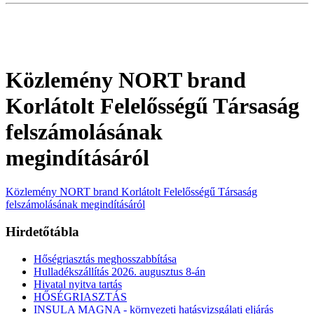
Közlemény NORT brand
Korlátolt Felelősségű Társaság
felszámolásának
megindításáról
Közlemény NORT brand Korlátolt Felelősségű Társaság
felszámolásának megindításáról
Hirdetőtábla
Hőségriasztás meghosszabbítása
Hulladékszállítás 2026. augusztus 8-án
Hivatal nyitva tartás
HŐSÉGRIASZTÁS
INSULA MAGNA - környezeti hatásvizsgálati eljárás