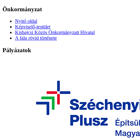
Önkormányzat
Nyitó oldal
Képviselő-testület
Kisbajcsi Közös Önkormányzati Hivatal
A falu rövid története
Pályázatok