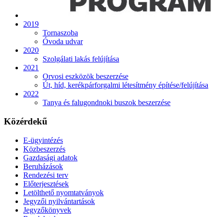
2019
Tornaszoba
Óvoda udvar
2020
Szolgálati lakás felújítása
2021
Orvosi eszközök beszerzése
Út, híd, kerékpárforgalmi létesítmény építése/felújítása
2022
Tanya és falugondnoki buszok beszerzése
Közérdekű
E-ügyintézés
Közbeszerzés
Gazdasági adatok
Beruházások
Rendezési terv
Előterjesztések
Letölthető nyomtatványok
Jegyzői nyilvántartások
Jegyzőkönyvek