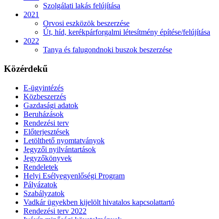
Szolgálati lakás felújítása
2021
Orvosi eszközök beszerzése
Út, híd, kerékpárforgalmi létesítmény építése/felújítása
2022
Tanya és falugondnoki buszok beszerzése
Közérdekű
E-ügyintézés
Közbeszerzés
Gazdasági adatok
Beruházások
Rendezési terv
Előterjesztések
Letölthető nyomtatványok
Jegyzői nyilvántartások
Jegyzőkönyvek
Rendeletek
Helyi Esélyegyenlőségi Program
Pályázatok
Szabályzatok
Vadkár ügyekben kijelölt hivatalos kapcsolattartó
Rendezési terv 2022