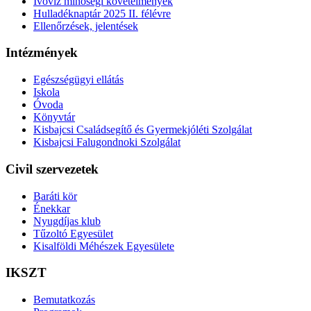
Ivóvíz minőségi követelmények
Hulladéknaptár 2025 II. félévre
Ellenőrzések, jelentések
Intézmények
Egészségügyi ellátás
Iskola
Óvoda
Könyvtár
Kisbajcsi Családsegítő és Gyermekjóléti Szolgálat
Kisbajcsi Falugondnoki Szolgálat
Civil szervezetek
Baráti kör
Énekkar
Nyugdíjas klub
Tűzoltó Egyesület
Kisalföldi Méhészek Egyesülete
IKSZT
Bemutatkozás