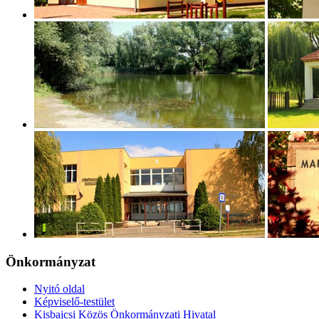
Önkormányzat
Nyitó oldal
Képviselő-testület
Kisbajcsi Közös Önkormányzati Hivatal