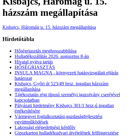
Kisbajcs, Háromág u. 15.
házszám megállapítása
Kisbajcs, Háromág u. 15. házszám megállapítása
Hirdetőtábla
Hőségriasztás meghosszabbítása
Hulladékszállítás 2026. augusztus 8-án
Hivatal nyitva tartás
HŐSÉGRIASZTÁS
INSULA MAGNA - környezeti hatásvizsgálati eljárás
határozat
Kisbajcs, Győri út 523/49 hrsz. ingatlan házszám
megállapítása
Tájékoztatás régi típusú személyi igazolvány cseréjével
kapcsolatban
Pályázati hirdetmény Kisbajcs 301/1 hrsz-ú ingatlan
értékesítésére
Vármegyei foglalkoztatási-gazdaságfejlesztési
együttműködések
Lakossági elégedettségi kérdőív
Gipszkarton hulladékudvari átvételének felfüggesztése