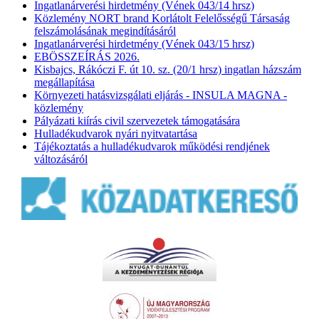
Ingatlanárverési hirdetmény (Vének 043/14 hrsz)
Közlemény NORT brand Korlátolt Felelősségű Társaság
felszámolásának megindításáról
Ingatlanárverési hirdetmény (Vének 043/15 hrsz)
EBÖSSZEÍRÁS 2026.
Kisbajcs, Rákóczi F. út 10. sz. (20/1 hrsz) ingatlan házszám
megállapítása
Környezeti hatásvizsgálati eljárás - INSULA MAGNA -
közlemény
Pályázati kiírás civil szervezetek támogatására
Hulladékudvarok nyári nyitvatartása
Tájékoztatás a hulladékudvarok működési rendjének
változásáról