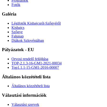
Programok
Fotók
Galéria
Légifotók Kisbajcsról-Szőgyéről
Kisbajcs
Szőgye
Falunap
Diákok Szlovéniában
Pályázatok - EU
Orvosi rendelő felújítása
TOP-2.1.3-16-GM1-2021-00034
Top1.1.1-15-GM1-2016-00007
Általános közzétételi lista
Általános közzétételi lista
Választási információk
Választási szervek