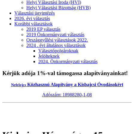
Helyi Választási Iroda (HVI)
Helyi Választási Bizottság (HVB)
Választási ügyintézés
2026. évi választás
Korábbi választások
2019 EP választás
2019 Önkormányzati választás
Országgyűlési választások 2022.
2024 . évi általános választások
Választópolgároknak
Jelölteknek
2024. Önkormányzati választás
Kérjük adója 1%-val támogassa alapítványainkat!
Közhasznú Alapítvány a Kisbajcsi Óvodásokért
Nefelejcs
Adószám: 18988280-1-08