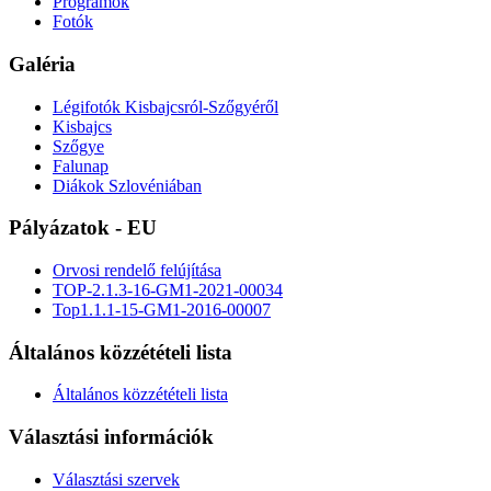
Programok
Fotók
Galéria
Légifotók Kisbajcsról-Szőgyéről
Kisbajcs
Szőgye
Falunap
Diákok Szlovéniában
Pályázatok - EU
Orvosi rendelő felújítása
TOP-2.1.3-16-GM1-2021-00034
Top1.1.1-15-GM1-2016-00007
Általános közzétételi lista
Általános közzétételi lista
Választási információk
Választási szervek