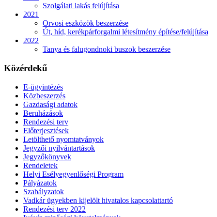
Szolgálati lakás felújítása
2021
Orvosi eszközök beszerzése
Út, híd, kerékpárforgalmi létesítmény építése/felújítása
2022
Tanya és falugondnoki buszok beszerzése
Közérdekű
E-ügyintézés
Közbeszerzés
Gazdasági adatok
Beruházások
Rendezési terv
Előterjesztések
Letölthető nyomtatványok
Jegyzői nyilvántartások
Jegyzőkönyvek
Rendeletek
Helyi Esélyegyenlőségi Program
Pályázatok
Szabályzatok
Vadkár ügyekben kijelölt hivatalos kapcsolattartó
Rendezési terv 2022