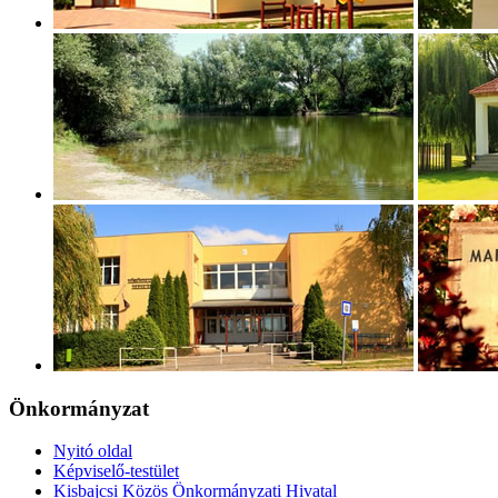
Önkormányzat
Nyitó oldal
Képviselő-testület
Kisbajcsi Közös Önkormányzati Hivatal