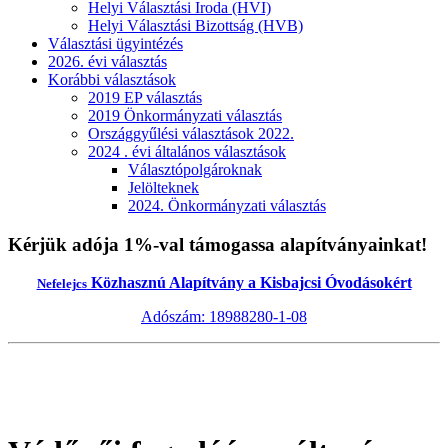
Helyi Választási Iroda (HVI)
Helyi Választási Bizottság (HVB)
Választási ügyintézés
2026. évi választás
Korábbi választások
2019 EP választás
2019 Önkormányzati választás
Országgyűlési választások 2022.
2024 . évi általános választások
Választópolgároknak
Jelölteknek
2024. Önkormányzati választás
Kérjük adója 1%-val támogassa alapítványainkat!
Közhasznú Alapítvány a Kisbajcsi Óvodásokért
Nefelejcs
Adószám: 18988280-1-08