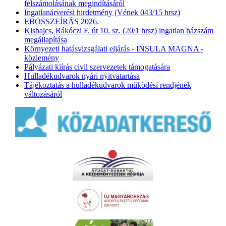
felszámolásának megindításáról
Ingatlanárverési hirdetmény (Vének 043/15 hrsz)
EBÖSSZEÍRÁS 2026.
Kisbajcs, Rákóczi F. út 10. sz. (20/1 hrsz) ingatlan házszám
megállapítása
Környezeti hatásvizsgálati eljárás - INSULA MAGNA -
közlemény
Pályázati kiírás civil szervezetek támogatására
Hulladékudvarok nyári nyitvatartása
Tájékoztatás a hulladékudvarok működési rendjének
változásáról