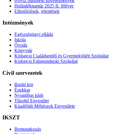
Ivóvíz minőségi követelmények
Hulladéknaptár 2025 II. félévre
Ellenőrzések, jelentések
Intézmények
Egészségügyi ellátás
Iskola
Óvoda
Könyvtár
Kisbajcsi Családsegítő és Gyermekjóléti Szolgálat
Kisbajcsi Falugondnoki Szolgálat
Civil szervezetek
Baráti kör
Énekkar
Nyugdíjas klub
Tűzoltó Egyesület
Kisalföldi Méhészek Egyesülete
IKSZT
Bemutatkozás