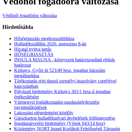
Védőnői fogadóóra változása
Védőnői fogadóóra változása
Hirdetőtábla
Hőségriasztás meghosszabbítása
Hulladékszállítás 2026. augusztus 8-án
Hivatal nyitva tartás
HŐSÉGRIASZTÁS
INSULA MAGNA - környezeti hatásvizsgálati eljárás
határozat
Kisbajcs, Győri út 523/49 hrsz. ingatlan házszám
megállapítása
Tájékoztatás régi típusú személyi igazolvány cseréjével
kapcsolatban
Pályázati hirdetmény Kisbajcs 301/1 hrsz-ú ingatlan
értékesítésére
Vármegyei foglalkoztatási-gazdaságfejlesztési
együttműködések
Lakossági elégedettségi kérdőív
Gipszkarton hulladékudvari átvételének felfüggesztése
Ingatlanárverési hirdetmény (Vének 043/14 hrsz)
Közlemény NORT brand Korlátolt Felelősségű Társaság