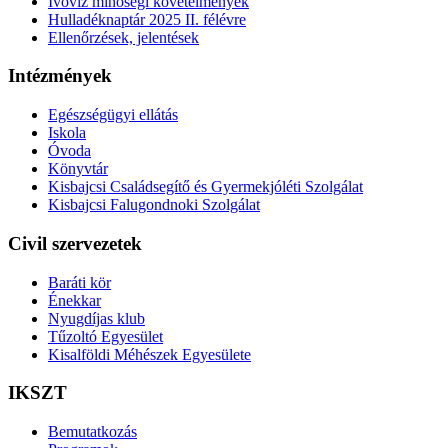
Ivóvíz minőségi követelmények
Hulladéknaptár 2025 II. félévre
Ellenőrzések, jelentések
Intézmények
Egészségügyi ellátás
Iskola
Óvoda
Könyvtár
Kisbajcsi Családsegítő és Gyermekjóléti Szolgálat
Kisbajcsi Falugondnoki Szolgálat
Civil szervezetek
Baráti kör
Énekkar
Nyugdíjas klub
Tűzoltó Egyesület
Kisalföldi Méhészek Egyesülete
IKSZT
Bemutatkozás