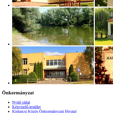
Önkormányzat
Nyitó oldal
Képviselő-testület
Kisbajcsi Közös Önkormányzati Hivatal