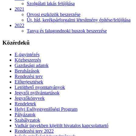
Szolgálati lakás felújítása
2021
Orvosi eszközök beszerzése
Út, híd, kerékpárforgalmi létesítmény építése/felújítása
2022
Tanya és falugondnoki buszok beszerzése
Közérdekű
E-ügyintézés
Közbeszerzés
Gazdasági adatok
Beruházások
Rendezési terv
Előterjesztések
Letölthető nyomtatványok
Jegyzői nyilvántartások
Jegyzőkönyvek
Rendeletek
Helyi Esélyegyenlőségi Program
Pályázatok
Szabályzatok
Vadkár ügyekben kijelölt hivatalos kapcsolattartó
Rendezési terv 2022