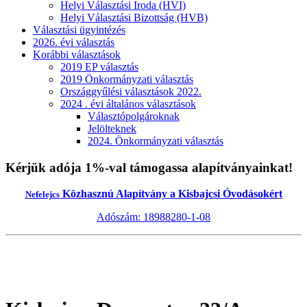
Helyi Választási Iroda (HVI)
Helyi Választási Bizottság (HVB)
Választási ügyintézés
2026. évi választás
Korábbi választások
2019 EP választás
2019 Önkormányzati választás
Országgyűlési választások 2022.
2024 . évi általános választások
Választópolgároknak
Jelölteknek
2024. Önkormányzati választás
Kérjük adója 1%-val támogassa alapítványainkat!
Közhasznú Alapítvány a Kisbajcsi Óvodásokért
Nefelejcs
Adószám: 18988280-1-08