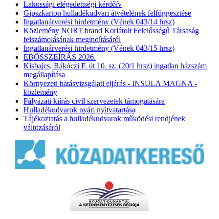
Lakossági elégedettségi kérdőív
Gipszkarton hulladékudvari átvételének felfüggesztése
Ingatlanárverési hirdetmény (Vének 043/14 hrsz)
Közlemény NORT brand Korlátolt Felelősségű Társaság
felszámolásának megindításáról
Ingatlanárverési hirdetmény (Vének 043/15 hrsz)
EBÖSSZEÍRÁS 2026.
Kisbajcs, Rákóczi F. út 10. sz. (20/1 hrsz) ingatlan házszám
megállapítása
Környezeti hatásvizsgálati eljárás - INSULA MAGNA -
közlemény
Pályázati kiírás civil szervezetek támogatására
Hulladékudvarok nyári nyitvatartása
Tájékoztatás a hulladékudvarok működési rendjének
változásáról