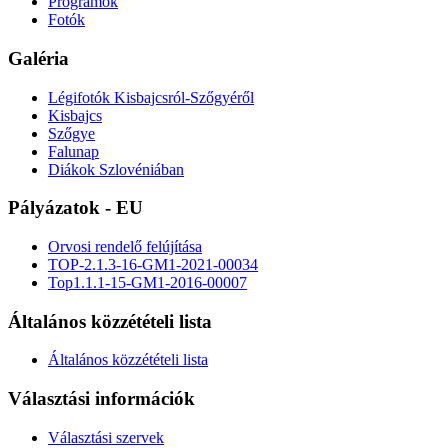
Programok
Fotók
Galéria
Légifotók Kisbajcsról-Szőgyéről
Kisbajcs
Szőgye
Falunap
Diákok Szlovéniában
Pályázatok - EU
Orvosi rendelő felújítása
TOP-2.1.3-16-GM1-2021-00034
Top1.1.1-15-GM1-2016-00007
Általános közzétételi lista
Általános közzétételi lista
Választási információk
Választási szervek