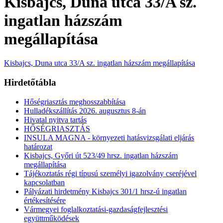
Kisbajcs, Duna utca 33/A sz.
ingatlan házszám
megállapítása
Kisbajcs, Duna utca 33/A sz. ingatlan házszám megállapítása
Hirdetőtábla
Hőségriasztás meghosszabbítása
Hulladékszállítás 2026. augusztus 8-án
Hivatal nyitva tartás
HŐSÉGRIASZTÁS
INSULA MAGNA - környezeti hatásvizsgálati eljárás
határozat
Kisbajcs, Győri út 523/49 hrsz. ingatlan házszám
megállapítása
Tájékoztatás régi típusú személyi igazolvány cseréjével
kapcsolatban
Pályázati hirdetmény Kisbajcs 301/1 hrsz-ú ingatlan
értékesítésére
Vármegyei foglalkoztatási-gazdaságfejlesztési
együttműködések