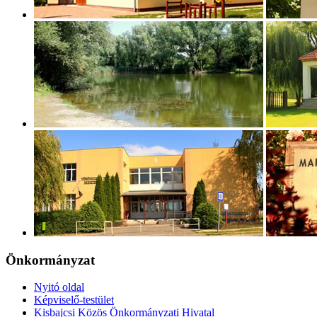
Önkormányzat
Nyitó oldal
Képviselő-testület
Kisbajcsi Közös Önkormányzati Hivatal