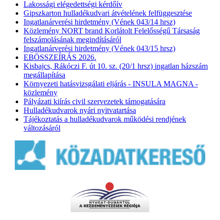
Lakossági elégedettségi kérdőív
Gipszkarton hulladékudvari átvételének felfüggesztése
Ingatlanárverési hirdetmény (Vének 043/14 hrsz)
Közlemény NORT brand Korlátolt Felelősségű Társaság
felszámolásának megindításáról
Ingatlanárverési hirdetmény (Vének 043/15 hrsz)
EBÖSSZEÍRÁS 2026.
Kisbajcs, Rákóczi F. út 10. sz. (20/1 hrsz) ingatlan házszám
megállapítása
Környezeti hatásvizsgálati eljárás - INSULA MAGNA -
közlemény
Pályázati kiírás civil szervezetek támogatására
Hulladékudvarok nyári nyitvatartása
Tájékoztatás a hulladékudvarok működési rendjének
változásáról