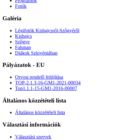
Programok
Fotók
Galéria
Légifotók Kisbajcsról-Szőgyéről
Kisbajcs
Szőgye
Falunap
Diákok Szlovéniában
Pályázatok - EU
Orvosi rendelő felújítása
TOP-2.1.3-16-GM1-2021-00034
Top1.1.1-15-GM1-2016-00007
Általános közzétételi lista
Általános közzétételi lista
Választási információk
Választási szervek