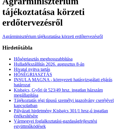
Agrárminisztérium
tájékoztatása körzeti
erdőtervezésről
Agrárminisztérium tájékoztatása körzeti erdőtervezésről
Hirdetőtábla
Hőségriasztás meghosszabbítása
Hulladékszállítás 2026. augusztus 8-án
Hivatal nyitva tartás
HŐSÉGRIASZTÁS
INSULA MAGNA - környezeti hatásvizsgálati eljárás
határozat
Kisbajcs, Győri út 523/49 hrsz. ingatlan házszám
megállapítása
Tájékoztatás régi típusú személyi igazolvány cseréjével
kapcsolatban
Pályázati hirdetmény Kisbajcs 301/1 hrsz-ú ingatlan
értékesítésére
Vármegyei foglalkoztatási-gazdaságfejlesztési
együttműködések