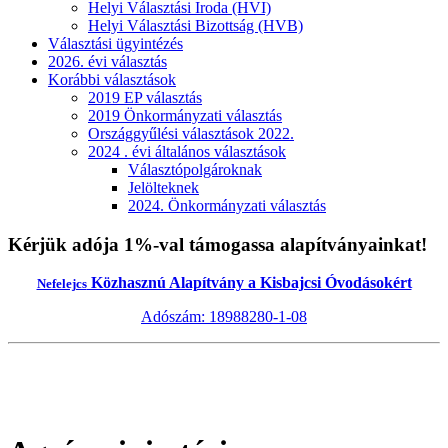
Helyi Választási Iroda (HVI)
Helyi Választási Bizottság (HVB)
Választási ügyintézés
2026. évi választás
Korábbi választások
2019 EP választás
2019 Önkormányzati választás
Országgyűlési választások 2022.
2024 . évi általános választások
Választópolgároknak
Jelölteknek
2024. Önkormányzati választás
Kérjük adója 1%-val támogassa alapítványainkat!
Közhasznú Alapítvány a Kisbajcsi Óvodásokért
Nefelejcs
Adószám: 18988280-1-08