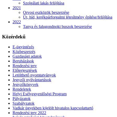
Szolgálati lakás felújítása
2021
Orvosi eszközök beszerzése
Út, híd, kerékpárforgalmi létesítmény építése/felújítása
2022
Tanya és falugondnoki buszok beszerzése
Közérdekű
E-ügyintézés
Közbeszerzés
Gazdasági adatok
Beruházások
Rendezési terv
Előterjesztések
Letölthető nyomtatványok
Jegyzői nyilvántartások
Jegyzőkönyvek
Rendeletek
Helyi Esélyegyenlőségi Program
Pályázatok
Szabályzatok
Vadkár ügyekben kijelölt hivatalos kapcsolattartó
Rendezési terv 2022