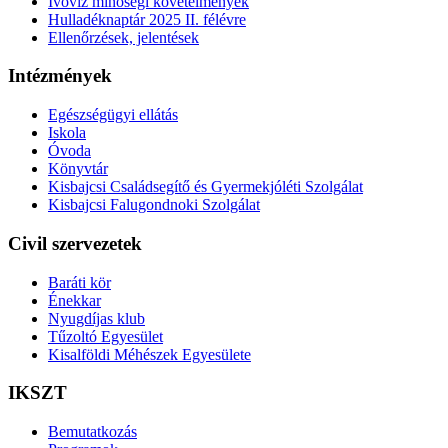
Ivóvíz minőségi követelmények
Hulladéknaptár 2025 II. félévre
Ellenőrzések, jelentések
Intézmények
Egészségügyi ellátás
Iskola
Óvoda
Könyvtár
Kisbajcsi Családsegítő és Gyermekjóléti Szolgálat
Kisbajcsi Falugondnoki Szolgálat
Civil szervezetek
Baráti kör
Énekkar
Nyugdíjas klub
Tűzoltó Egyesület
Kisalföldi Méhészek Egyesülete
IKSZT
Bemutatkozás