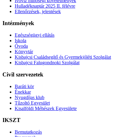
Ivóvíz minőségi követelmények
Hulladéknaptár 2025 II. félévre
Ellenőrzések, jelentések
Intézmények
Egészségügyi ellátás
Iskola
Óvoda
Könyvtár
Kisbajcsi Családsegítő és Gyermekjóléti Szolgálat
Kisbajcsi Falugondnoki Szolgálat
Civil szervezetek
Baráti kör
Énekkar
Nyugdíjas klub
Tűzoltó Egyesület
Kisalföldi Méhészek Egyesülete
IKSZT
Bemutatkozás