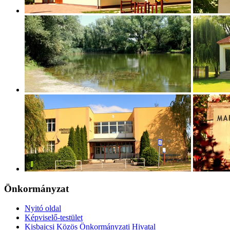
Önkormányzat
Nyitó oldal
Képviselő-testület
Kisbajcsi Közös Önkormányzati Hivatal