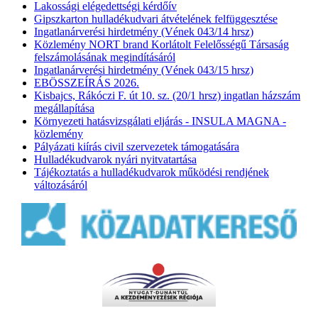
Lakossági elégedettségi kérdőív
Gipszkarton hulladékudvari átvételének felfüggesztése
Ingatlanárverési hirdetmény (Vének 043/14 hrsz)
Közlemény NORT brand Korlátolt Felelősségű Társaság
felszámolásának megindításáról
Ingatlanárverési hirdetmény (Vének 043/15 hrsz)
EBÖSSZEÍRÁS 2026.
Kisbajcs, Rákóczi F. út 10. sz. (20/1 hrsz) ingatlan házszám
megállapítása
Környezeti hatásvizsgálati eljárás - INSULA MAGNA -
közlemény
Pályázati kiírás civil szervezetek támogatására
Hulladékudvarok nyári nyitvatartása
Tájékoztatás a hulladékudvarok működési rendjének
változásáról