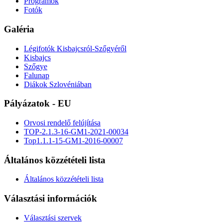
Programok
Fotók
Galéria
Légifotók Kisbajcsról-Szőgyéről
Kisbajcs
Szőgye
Falunap
Diákok Szlovéniában
Pályázatok - EU
Orvosi rendelő felújítása
TOP-2.1.3-16-GM1-2021-00034
Top1.1.1-15-GM1-2016-00007
Általános közzétételi lista
Általános közzétételi lista
Választási információk
Választási szervek