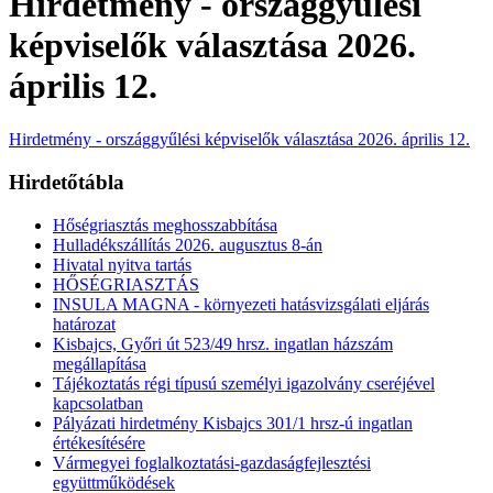
Hirdetmény - országgyűlési
képviselők választása 2026.
április 12.
Hirdetmény - országgyűlési képviselők választása 2026. április 12.
Hirdetőtábla
Hőségriasztás meghosszabbítása
Hulladékszállítás 2026. augusztus 8-án
Hivatal nyitva tartás
HŐSÉGRIASZTÁS
INSULA MAGNA - környezeti hatásvizsgálati eljárás
határozat
Kisbajcs, Győri út 523/49 hrsz. ingatlan házszám
megállapítása
Tájékoztatás régi típusú személyi igazolvány cseréjével
kapcsolatban
Pályázati hirdetmény Kisbajcs 301/1 hrsz-ú ingatlan
értékesítésére
Vármegyei foglalkoztatási-gazdaságfejlesztési
együttműködések