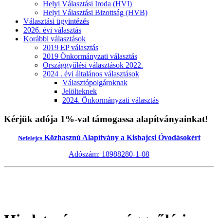
Helyi Választási Iroda (HVI)
Helyi Választási Bizottság (HVB)
Választási ügyintézés
2026. évi választás
Korábbi választások
2019 EP választás
2019 Önkormányzati választás
Országgyűlési választások 2022.
2024 . évi általános választások
Választópolgároknak
Jelölteknek
2024. Önkormányzati választás
Kérjük adója 1%-val támogassa alapítványainkat!
Közhasznú Alapítvány a Kisbajcsi Óvodásokért
Nefelejcs
Adószám: 18988280-1-08