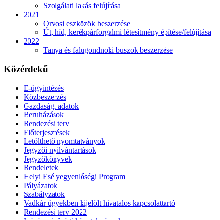
Szolgálati lakás felújítása
2021
Orvosi eszközök beszerzése
Út, híd, kerékpárforgalmi létesítmény építése/felújítása
2022
Tanya és falugondnoki buszok beszerzése
Közérdekű
E-ügyintézés
Közbeszerzés
Gazdasági adatok
Beruházások
Rendezési terv
Előterjesztések
Letölthető nyomtatványok
Jegyzői nyilvántartások
Jegyzőkönyvek
Rendeletek
Helyi Esélyegyenlőségi Program
Pályázatok
Szabályzatok
Vadkár ügyekben kijelölt hivatalos kapcsolattartó
Rendezési terv 2022