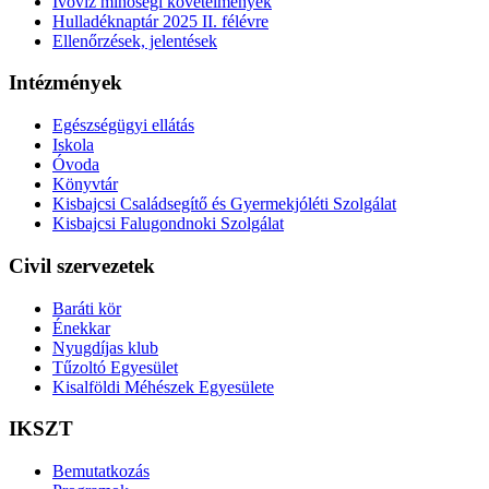
Ivóvíz minőségi követelmények
Hulladéknaptár 2025 II. félévre
Ellenőrzések, jelentések
Intézmények
Egészségügyi ellátás
Iskola
Óvoda
Könyvtár
Kisbajcsi Családsegítő és Gyermekjóléti Szolgálat
Kisbajcsi Falugondnoki Szolgálat
Civil szervezetek
Baráti kör
Énekkar
Nyugdíjas klub
Tűzoltó Egyesület
Kisalföldi Méhészek Egyesülete
IKSZT
Bemutatkozás