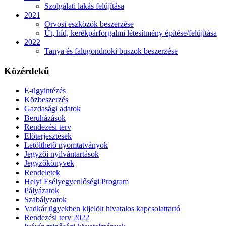
Szolgálati lakás felújítása
2021
Orvosi eszközök beszerzése
Út, híd, kerékpárforgalmi létesítmény építése/felújítása
2022
Tanya és falugondnoki buszok beszerzése
Közérdekű
E-ügyintézés
Közbeszerzés
Gazdasági adatok
Beruházások
Rendezési terv
Előterjesztések
Letölthető nyomtatványok
Jegyzői nyilvántartások
Jegyzőkönyvek
Rendeletek
Helyi Esélyegyenlőségi Program
Pályázatok
Szabályzatok
Vadkár ügyekben kijelölt hivatalos kapcsolattartó
Rendezési terv 2022