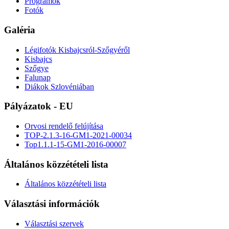
Programok
Fotók
Galéria
Légifotók Kisbajcsról-Szőgyéről
Kisbajcs
Szőgye
Falunap
Diákok Szlovéniában
Pályázatok - EU
Orvosi rendelő felújítása
TOP-2.1.3-16-GM1-2021-00034
Top1.1.1-15-GM1-2016-00007
Általános közzétételi lista
Általános közzétételi lista
Választási információk
Választási szervek