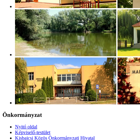
Önkormányzat
Nyitó oldal
Képviselő-testület
Kisbajcsi Közös Önkormányzati Hivatal