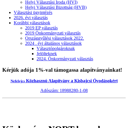
Helyi Választási Iroda (HVI)
Helyi Választási Bizottság (HVB)
Választási ügyintézés
2026. évi választás
Korábbi választások
2019 EP választás
2019 Önkormányzati választás
Országgyűlési választások 2022.
2024 . évi általános választások
Választópolgároknak
Jelölteknek
2024. Önkormányzati választás
Kérjük adója 1%-val támogassa alapítványainkat!
Közhasznú Alapítvány a Kisbajcsi Óvodásokért
Nefelejcs
Adószám: 18988280-1-08