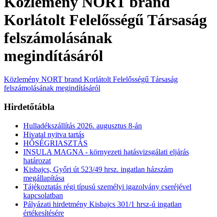
Közlemény NORT brand
Korlátolt Felelősségű Társaság
felszámolásának
megindításáról
Közlemény NORT brand Korlátolt Felelősségű Társaság
felszámolásának megindításáról
Hirdetőtábla
Hulladékszállítás 2026. augusztus 8-án
Hivatal nyitva tartás
HŐSÉGRIASZTÁS
INSULA MAGNA - környezeti hatásvizsgálati eljárás
határozat
Kisbajcs, Győri út 523/49 hrsz. ingatlan házszám
megállapítása
Tájékoztatás régi típusú személyi igazolvány cseréjével
kapcsolatban
Pályázati hirdetmény Kisbajcs 301/1 hrsz-ú ingatlan
értékesítésére