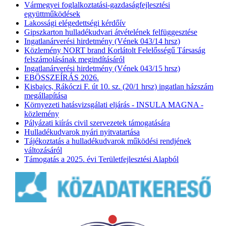
Vármegyei foglalkoztatási-gazdaságfejlesztési
együttműködések
Lakossági elégedettségi kérdőív
Gipszkarton hulladékudvari átvételének felfüggesztése
Ingatlanárverési hirdetmény (Vének 043/14 hrsz)
Közlemény NORT brand Korlátolt Felelősségű Társaság
felszámolásának megindításáról
Ingatlanárverési hirdetmény (Vének 043/15 hrsz)
EBÖSSZEÍRÁS 2026.
Kisbajcs, Rákóczi F. út 10. sz. (20/1 hrsz) ingatlan házszám
megállapítása
Környezeti hatásvizsgálati eljárás - INSULA MAGNA -
közlemény
Pályázati kiírás civil szervezetek támogatására
Hulladékudvarok nyári nyitvatartása
Tájékoztatás a hulladékudvarok működési rendjének
változásáról
Támogatás a 2025. évi Területfejlesztési Alapból