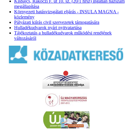
Kisbajcs, Rákóczi F. út 10. sz. (20/1 hrsz) ingatlan házszám
megállapítása
Környezeti hatásvizsgálati eljárás - INSULA MAGNA -
közlemény
Pályázati kiírás civil szervezetek támogatására
Hulladékudvarok nyári nyitvatartása
Tájékoztatás a hulladékudvarok működési rendjének
változásáról