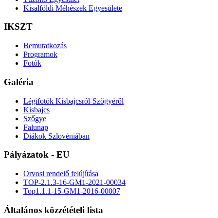
Kisalföldi Méhészek Egyesülete
IKSZT
Bemutatkozás
Programok
Fotók
Galéria
Légifotók Kisbajcsról-Szőgyéről
Kisbajcs
Szőgye
Falunap
Diákok Szlovéniában
Pályázatok - EU
Orvosi rendelő felújítása
TOP-2.1.3-16-GM1-2021-00034
Top1.1.1-15-GM1-2016-00007
Általános közzétételi lista