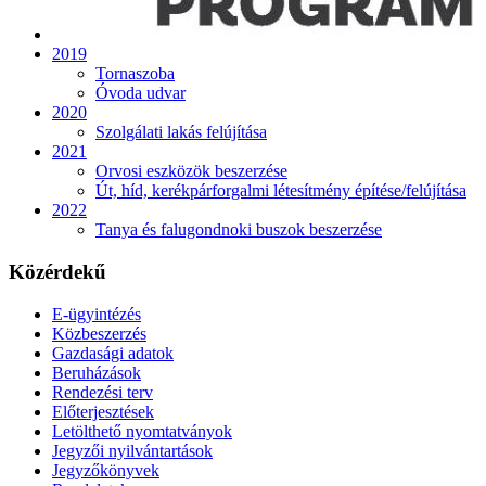
2019
Tornaszoba
Óvoda udvar
2020
Szolgálati lakás felújítása
2021
Orvosi eszközök beszerzése
Út, híd, kerékpárforgalmi létesítmény építése/felújítása
2022
Tanya és falugondnoki buszok beszerzése
Közérdekű
E-ügyintézés
Közbeszerzés
Gazdasági adatok
Beruházások
Rendezési terv
Előterjesztések
Letölthető nyomtatványok
Jegyzői nyilvántartások
Jegyzőkönyvek