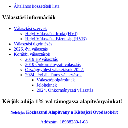
Általános közzétételi lista
Választási információk
Választási szervek
Helyi Választási Iroda (HVI)
Helyi Választási Bizottság (HVB)
Választási ügyintézés
2026. évi választás
Korábbi választások
2019 EP választás
2019 Önkormányzati választás
Országgyűlési választások 2022.
2024 . évi általános választások
Választópolgároknak
Jelölteknek
2024. Önkormányzati választás
Kérjük adója 1%-val támogassa alapítványainkat!
Közhasznú Alapítvány a Kisbajcsi Óvodásokért
Nefelejcs
Adószám: 18988280-1-08