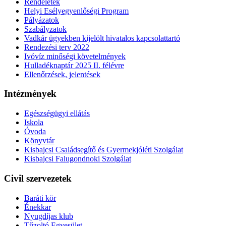
Rendeletek
Helyi Esélyegyenlőségi Program
Pályázatok
Szabályzatok
Vadkár ügyekben kijelölt hivatalos kapcsolattartó
Rendezési terv 2022
Ivóvíz minőségi követelmények
Hulladéknaptár 2025 II. félévre
Ellenőrzések, jelentések
Intézmények
Egészségügyi ellátás
Iskola
Óvoda
Könyvtár
Kisbajcsi Családsegítő és Gyermekjóléti Szolgálat
Kisbajcsi Falugondnoki Szolgálat
Civil szervezetek
Baráti kör
Énekkar
Nyugdíjas klub
Tűzoltó Egyesület