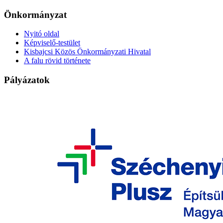
Önkormányzat
Nyitó oldal
Képviselő-testület
Kisbajcsi Közös Önkormányzati Hivatal
A falu rövid története
Pályázatok