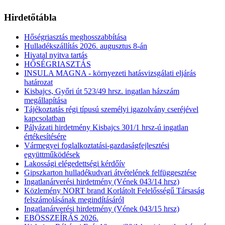
Hirdetőtábla
Hőségriasztás meghosszabbítása
Hulladékszállítás 2026. augusztus 8-án
Hivatal nyitva tartás
HŐSÉGRIASZTÁS
INSULA MAGNA - környezeti hatásvizsgálati eljárás
határozat
Kisbajcs, Győri út 523/49 hrsz. ingatlan házszám
megállapítása
Tájékoztatás régi típusú személyi igazolvány cseréjével
kapcsolatban
Pályázati hirdetmény Kisbajcs 301/1 hrsz-ú ingatlan
értékesítésére
Vármegyei foglalkoztatási-gazdaságfejlesztési
együttműködések
Lakossági elégedettségi kérdőív
Gipszkarton hulladékudvari átvételének felfüggesztése
Ingatlanárverési hirdetmény (Vének 043/14 hrsz)
Közlemény NORT brand Korlátolt Felelősségű Társaság
felszámolásának megindításáról
Ingatlanárverési hirdetmény (Vének 043/15 hrsz)
EBÖSSZEÍRÁS 2026.